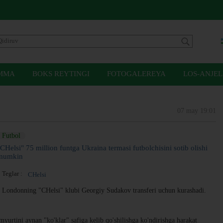
MMA
BOKS REYTINGI
FOTOGALEREYA
LOS-ANJEL
07 may 19:01
Futbol
"CHelsi" 75 million funtga Ukraina termasi futbolchisini sotib olishi
mumkin
Teglar :
CHelsi
Londonning "CHelsi" klubi Georgiy Sudakov transferi uchun kurashadi.
yurtini aynan "ko'klar" safiga kelib qo'shilishga ko'ndirishga harakat