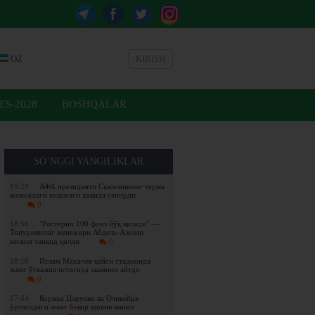
OZ
KIRISH
ES-2028
BOSHQALAR
SO’NGGI YANGILIKLAR
19:29
АФА президенти Скалонининг терма
жамоадаги келажаги ҳақида гапирди
0
18:56
"Ростерни 100 фоиз йўқ қилади" —
Топуриянинг менежери Абдель-Азизни
кескин танқид қилди
0
18:18
Ислам Махачев қайси стадионда
жанг ўтказиш истагида эканини айтди
0
17:44
Кормье Царукян ва Оливейра
ўртасидаги жанг бекор қилинганини