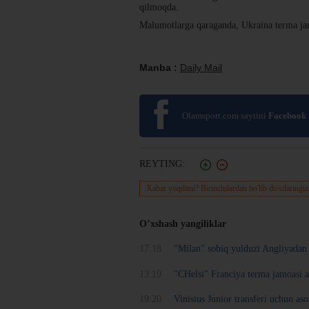
qilmoqda.
Malumotlarga qaraganda, Ukraina terma jamo
Manba :
Daily Mail
Olamsport.com saytini
Facebook
REYTING:
Xabar yoqdimi? Birinchilardan bo'lib do'stlaringiz
O’xshash yangiliklar
17:18
"Milan" sobiq yulduzi Angliyadan 
13:19
"CHelsi" Franciya terma jamoasi az
19:20
Vinisius Junior transferi uchun a