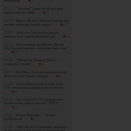
тасдиқлади
0
17:13
"Атлетико" Серлотни 40 миллион
еврога сотишга тайёр
0
16:37
Карлос Пратес: "Кейинги жангда ўша
лаънати камарини тортиб оламан"
0
16:03
Дюбуа ва Уордли ўртасидаги
иккинчи жанг санаси маълум бўлди
0
15:32
Махачевнинг мураббийи: "Ислам
Йен Гэррини партерга тушириши шарт эмас"
0
14:59
"Ливерпуль" Баркола бўйича
келишувга эришди
0
14:27
Рой Жонс Усик иштирокидаги орзу
қилинган жанг ҳақида гапирди
0
13:53
Гэтжи Махачев билан жанг учун
UFC чемпионлик камаридан воз кечмоқчи
0
13:26
Абу-Даби UFC 333 турнирининг
асосий жанги деярли маълум + ФОТО
0
13:01
Беҳруз Каримов — "Лугано"
футболчиси!
0
12:36
WBА Мурат Гассиевнинг рақибини
эълон қилди. У мағлубиятсиз британиялик!