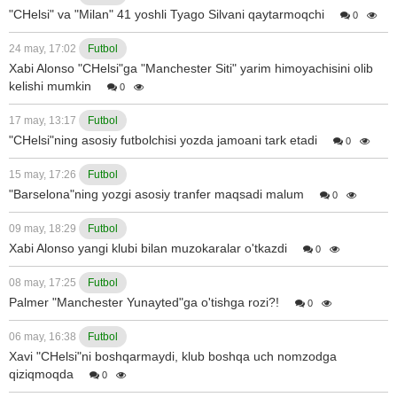
"CHelsi" va "Milan" 41 yoshli Tyago Silvani qaytarmoqchi
0
24 may, 17:02
Futbol
Xabi Alonso "CHelsi"ga "Manchester Siti" yarim himoyachisini olib
kelishi mumkin
0
17 may, 13:17
Futbol
"CHelsi"ning asosiy futbolchisi yozda jamoani tark etadi
0
15 may, 17:26
Futbol
"Barselona"ning yozgi asosiy tranfer maqsadi malum
0
09 may, 18:29
Futbol
Xabi Alonso yangi klubi bilan muzokaralar o'tkazdi
0
08 may, 17:25
Futbol
Palmer "Manchester Yunayted"ga o'tishga rozi?!
0
06 may, 16:38
Futbol
Xavi "CHelsi"ni boshqarmaydi, klub boshqa uch nomzodga
qiziqmoqda
0