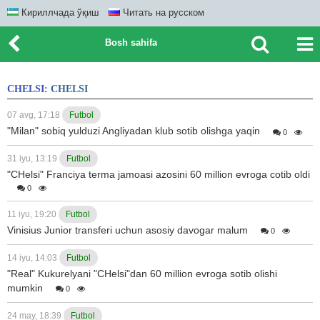
Кириллчада ўқиш
Читать на русском
Bosh sahifa
CHELSI:
CHELSI
07 avg, 17:18
Futbol
"Milan" sobiq yulduzi Angliyadan klub sotib olishga yaqin
0
31 iyu, 13:19
Futbol
"CHelsi" Franciya terma jamoasi azosini 60 million evroga cotib oldi
0
11 iyu, 19:20
Futbol
Vinisius Junior transferi uchun asosiy davogar malum
0
14 iyu, 14:03
Futbol
"Real" Kukurelyani "CHelsi"dan 60 million evroga sotib olishi
mumkin
0
24 may, 18:39
Futbol