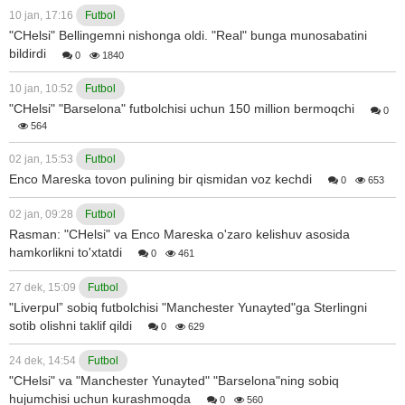
10 jan, 17:16
Futbol
"CHelsi" Bellingemni nishonga oldi. "Real" bunga munosabatini
bildirdi
0
1840
10 jan, 10:52
Futbol
"CHelsi" "Barselona" futbolchisi uchun 150 million bermoqchi
0
564
02 jan, 15:53
Futbol
Enco Mareska tovon pulining bir qismidan voz kechdi
0
653
02 jan, 09:28
Futbol
Rasman: "CHelsi" va Enco Mareska o'zaro kelishuv asosida
hamkorlikni to'xtatdi
0
461
27 dek, 15:09
Futbol
"Liverpul” sobiq futbolchisi "Manchester Yunayted"ga Sterlingni
sotib olishni taklif qildi
0
629
24 dek, 14:54
Futbol
"CHelsi" va "Manchester Yunayted" "Barselona"ning sobiq
hujumchisi uchun kurashmoqda
0
560