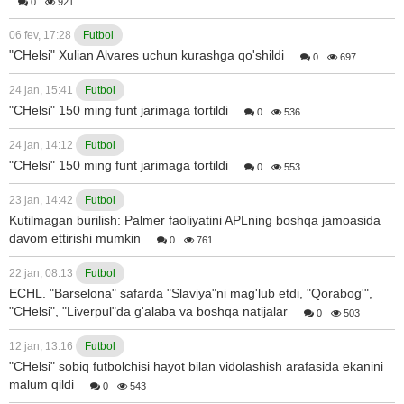
0
921
06 fev, 17:28
Futbol
"CHelsi" Xulian Alvares uchun kurashga qo'shildi
0
697
24 jan, 15:41
Futbol
"CHelsi" 150 ming funt jarimaga tortildi
0
536
24 jan, 14:12
Futbol
"CHelsi" 150 ming funt jarimaga tortildi
0
553
23 jan, 14:42
Futbol
Kutilmagan burilish: Palmer faoliyatini APLning boshqa jamoasida
davom ettirishi mumkin
0
761
22 jan, 08:13
Futbol
ECHL. ​"Barselona" safarda "Slaviya"ni mag'lub etdi, "Qorabog'",
"CHelsi", "Liverpul"da g'alaba va boshqa natijalar
0
503
12 jan, 13:16
Futbol
"CHelsi" sobiq futbolchisi hayot bilan vidolashish arafasida ekanini
malum qildi
0
543