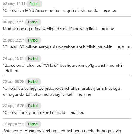
03 may, 18:11
Futbol
"CHelsi" va MYU Arauxo uchun raqobatlashmoqda
0
30 apr, 15:55
Futbol
Mudrik doping tufayli 4 yilga diskvalifikaciya qilindi
0
25 apr, 15:57
Futbol
"CHelsi" 60 million evroga darvozabon sotib olishi mumkin
0
24 apr, 15:01
Futbol
"Barselona" afsonasi "CHelsi" boshqaruvini qo'lga olishi mumkin
0
23 apr, 09:28
Futbol
“CHelsi”da so'nggi 10 yilda vaqtinchalik murabbiylarni hisobga
olmaganda 10 nafar murabbiy ishladi
0
22 apr, 16:28
Futbol
"CHelsi" tarixiy antirekord o'rnatdi
0
13 apr, 07:53
Futbol
Sofascore. Husanov kechagi uchrashuvda necha bahoga loyiq