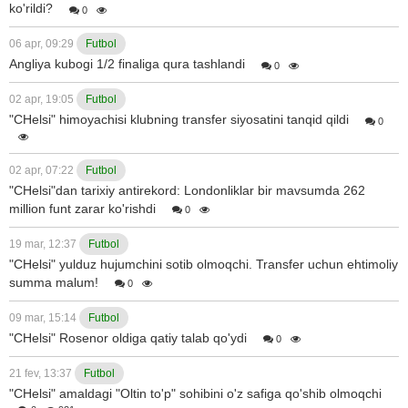
ko'rildi?
0
06 apr, 09:29
Futbol
Angliya kubogi 1/2 finaliga qura tashlandi
0
02 apr, 19:05
Futbol
"CHelsi" himoyachisi klubning transfer siyosatini tanqid qildi
0
02 apr, 07:22
Futbol
"CHelsi"dan tarixiy antirekord: Londonliklar bir mavsumda 262
million funt zarar ko'rishdi
0
19 mar, 12:37
Futbol
"CHelsi" yulduz hujumchini sotib olmoqchi. Transfer uchun ehtimoliy
summa malum!
0
09 mar, 15:14
Futbol
"CHelsi" Rosenor oldiga qatiy talab qo'ydi
0
21 fev, 13:37
Futbol
"CHelsi" amaldagi "Oltin to'p" sohibini o'z safiga qo'shib olmoqchi