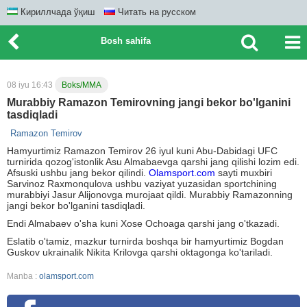
Кириллчада ўқиш
Читать на русском
Bosh sahifa
08 iyu 16:43
Boks/MMA
Murabbiy Ramazon Temirovning jangi bekor bo'lganini
tasdiqladi
Ramazon Temirov
Hamyurtimiz Ramazon Temirov 26 iyul kuni Abu-Dabidagi UFC
turnirida qozog'istonlik Asu Almabaevga qarshi jang qilishi lozim edi.
Afsuski ushbu jang bekor qilindi.
Olamsport.com
sayti muxbiri
Sarvinoz Raxmonqulova ushbu vaziyat yuzasidan sportchining
murabbiyi Jasur Alijonovga murojaat qildi. Murabbiy Ramazonning
jangi bekor bo'lganini tasdiqladi.
Endi Almabaev o'sha kuni Xose Ochoaga qarshi jang o'tkazadi.
Eslatib o'tamiz, mazkur turnirda boshqa bir hamyurtimiz Bogdan
Guskov ukrainalik Nikita Krilovga qarshi oktagonga ko'tariladi.
Manba :
olamsport.com