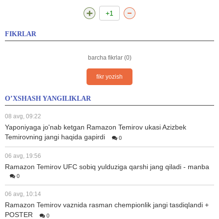
+1
FIKRLAR
barcha fikrlar (0)
fikr yozish
O’XSHASH YANGILIKLAR
08 avg, 09:22
Yaponiyaga jo'nab ketgan Ramazon Temirov ukasi Azizbek
Temirovning jangi haqida gapirdi
0
06 avg, 19:56
Ramazon Temirov UFC sobiq yulduziga qarshi jang qiladi - manba
0
06 avg, 10:14
Ramazon Temirov vaznida rasman chempionlik jangi tasdiqlandi +
POSTER
0