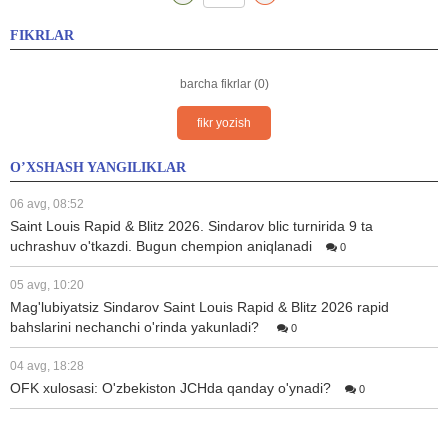
FIKRLAR
barcha fikrlar (0)
fikr yozish
O’XSHASH YANGILIKLAR
06 avg, 08:52
Saint Louis Rapid & Blitz 2026. Sindarov blic turnirida 9 ta
uchrashuv o'tkazdi. Bugun chempion aniqlanadi
0
05 avg, 10:20
Mag'lubiyatsiz Sindarov Saint Louis Rapid & Blitz 2026 rapid
bahslarini nechanchi o'rinda yakunladi?
0
04 avg, 18:28
OFK xulosasi: O'zbekiston JCHda qanday o'ynadi?
0