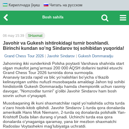
Кириллчада ўқиш
Читать на русском
Bosh sahifa
06 may 15:39
SHaxmat
Javohir va Gukesh ishtirokidagi turnir boshlandi.
Birinchi kundan so'ng Sindarov toj sohibidan yuqorida!
Grand Chess Tour 2026
Javohir Sindarov
Gukesh Dommaradju
Jahonning ikki vunderkindi Polsha poytaxti Varshava shahrida start
olgan mukofot jamg'armasi 200 000 AQSH dollarini tashkil etuvchi
Grand Chess Tour 2026 turnirida dona surmoqda.
Ananaviy tarzda rapid va blic yo'nalishlari bo'yicha o'tkazib
kelinayotgan ushbu nufuzli musobaqada amaldagi Jahon toji sohibi
hindistonlik Gukesh Dommaradju hamda chempionlik uchun rasmiy
davogar, "Nomzodlar turniri" g'olibi Javohir Sindarov ham bosh
sovrin uchun o'ynayapti.
Musobaqaning ilk kuni shaxmatchilar rapid yo'nalishida uchta turda
o'zaro hisob-kitob qilishdi. Javohir Sindarov 1-turda qora donalarda
amerikalik Hans Mok Niemann, 2-turda oq donalarda polshalik Yan-
Krishtoff Duda bilan durang o'ynadi. Uchinchi turda esa qora
donalarda o'ynaganiga qaramay, yana bir mezbon shaxmatchi
Radoslav Voytashekni mag'lubiyatga uchratdi.