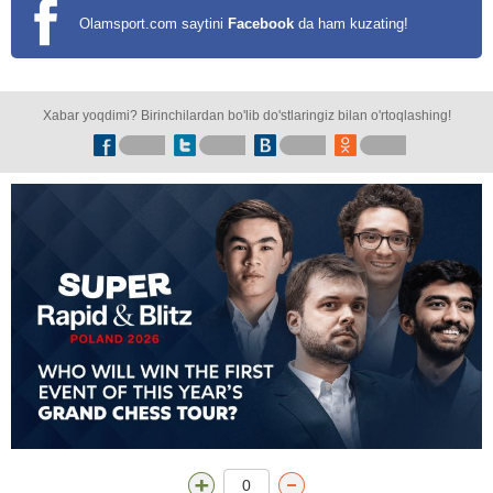
Olamsport.com saytini
Facebook
da ham kuzating!
Xabar yoqdimi? Birinchilardan bo'lib do'stlaringiz bilan o'rtoqlashing!
0