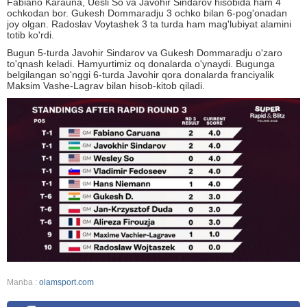
Fabiano Karauna, Uesli So va Javohir Sindarov hisobida ham 4
ochkodan bor. Gukesh Dommaradju 3 ochko bilan 6-pog'onadan
joy olgan. Radoslav Voytashek 3 ta turda ham mag'lubiyat alamini
totib ko'rdi.
Bugun 5-turda Javohir Sindarov va Gukesh Dommaradju o'zaro
to'qnash keladi. Hamyurtimiz oq donalarda o'ynaydi. Bugunga
belgilangan so'nggi 6-turda Javohir qora donalarda franciyalik
Maksim Vashe-Lagrav bilan hisob-kitob qiladi.
Manba :
olamsport.com