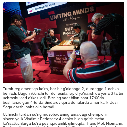
Turnir reglamentiga ko'ra, har bir g'alabaga 2, durangga 1 ochko
beriladi. Bugun ikkinchi tur doirasida rapid yo'nalishida yana 3 ta tur
uchrashuvlari o'tkaziladi. Bizning vaqt bilan soat 17:00da
boshlanadigan 4-turda Sindarov qora donalarda amerikalik Uesli
Soga qarshi bahs olib boradi.
Uchinchi turdan so'ng musobaqaning amaldagi chempioni
sloveniyalik Vladimir Fedoseev 4 ochko bilan qo'shimcha
ko'rsatkichlarga ko'ra peshqadamlik qilmoqda. Hans Mok Niemann,