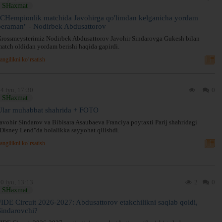
SHaxmat
"CHempionlik matchida Javohirga qo'limdan kelganicha yordam
beraman" - Nodirbek Abdusattorov
rossmeysterimiz Nodirbek Abdusattorov Javohir Sindarovga Gukesh bilan
atch oldidan yordam berishi haqida gapirdi.
angilikni ko’rsatish
4 iyu, 17:30
0
SHaxmat
Ular muhabbat shahrida + FOTO
avohir Sindarov va Bibisara Asaubaeva Franciya poytaxti Parij shahridagi
Disney Lend"da bolalikka sayyohat qilishdi.
angilikni ko’rsatish
0 iyu, 13:13
2
0
SHaxmat
FIDE Circuit 2026-2027: Abdusattorov etakchilikni saqlab qoldi,
Sindarovchi?