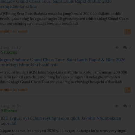
Sindarov Grand Chess Tour: Saint Louis Rapid & Blitz 2026
peshqadamlar safida
QSHning Sent-Luis shahrida mukofot jamg'armasi 200 000 dollarni tashkil
tuvchi, jahonning ko'zga ko'ringan 10 grossmeysteri ishtirokidagi Grand Chess
our seriyasining navbatdagi bosqichi boshlandi.
angilikni ko’rsatish
2 avg, 15:16
0
SHaxmat
Bugun Sindarov Grand Chess Tour: Saint Louis Rapid & Blitz 2026
urniridagi ishtirokini boshlaydi
-7 avgust kunlari AQSHning Sent-Luis shahrida mukofot jamg'armasi 200 000
ollarni tashkil etuvchi, jahonning ko'zga ko'ringan 10 nafar grossmeysteri
shtirokidagi Grand Chess Tour seriyasining navbatdagi bosqichi o'tkaziladi.
angilikni ko’rsatish
1 avg, 16:54
0
SHaxmat
FIDE avgust oyi uchun reytingni elon qildi. Javohir Nodirbekdan
yuqorida!
alqaro shaxmat federaciyasi 2026 yil 1 avgust holatiga ko'ra rasmiy reytingni