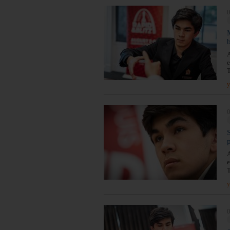
0
A
e
T
y
0
A
e
T
y
0