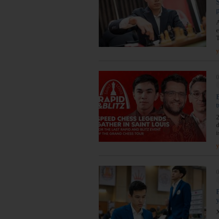
A
e
T
y
0
t
2
d
i
y
0
X