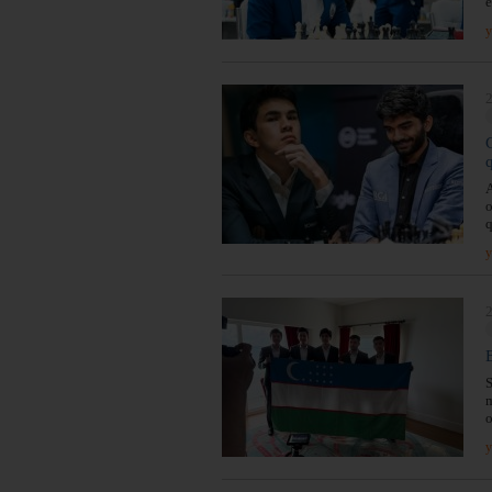
e
y
2
o
q
y
2
S
m
o
y