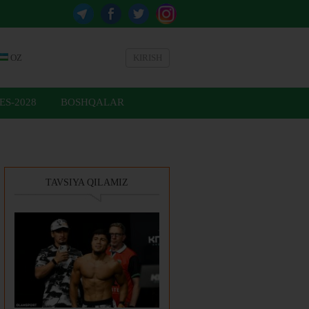
OZ
KIRISH
ES-2028
BOSHQALAR
TAVSIYA QILAMIZ