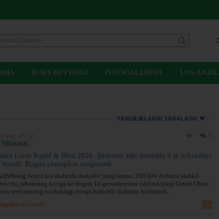
MMA
BOKS REYTINGI
FOTOGALEREYA
LOS-ANJEL
YANGILIKLARNI SARALASH
6 avg, 08:52
0
SHaxmat
Saint Louis Rapid & Blitz 2026. Sindarov blic turnirida 9 ta uchrashuv
o'tkazdi. Bugun chempion aniqlanadi
QSHning Sent-Luis shahrida mukofot jamg'armasi 200 000 dollarni tashkil
tuvchi, jahonning ko'zga ko'ringan 10 grossmeysteri ishtirokidagi Grand Chess
our seriyasining navbatdagi bosqichida blic bahslari boshlandi.
angilikni ko’rsatish