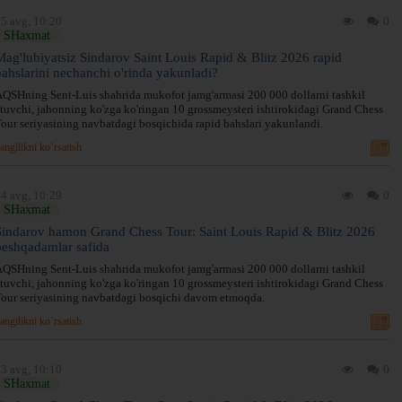
5 avg, 10:20
0
SHaxmat
Mag'lubiyatsiz Sindarov Saint Louis Rapid & Blitz 2026 rapid
bahslarini nechanchi o'rinda yakunladi?
QSHning Sent-Luis shahrida mukofot jamg'armasi 200 000 dollarni tashkil
tuvchi, jahonning ko'zga ko'ringan 10 grossmeysteri ishtirokidagi Grand Chess
our seriyasining navbatdagi bosqichida rapid bahslari yakunlandi.
angilikni ko’rsatish
4 avg, 10:29
0
SHaxmat
Sindarov hamon Grand Chess Tour: Saint Louis Rapid & Blitz 2026
peshqadamlar safida
QSHning Sent-Luis shahrida mukofot jamg'armasi 200 000 dollarni tashkil
tuvchi, jahonning ko'zga ko'ringan 10 grossmeysteri ishtirokidagi Grand Chess
our seriyasining navbatdagi bosqichi davom etmoqda.
angilikni ko’rsatish
3 avg, 10:10
0
SHaxmat