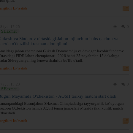
lon qildi.
angilikni ko’rsatish
8 iyu, 17:25
0
SHaxmat
Gukesh va Sindarov o'rtasidagi Jahon toji uchun bahs qachon va
qaerda o'tkazilishi rasman elon qilindi
Amaldagi jahon chempioni Gukesh Dommaradju va davogar Javohir Sindarov
'rtasidagi FIDE Jahon chempionati–2026 bahsi 25 noyabrdan 15 dekabrga
adar SHveycariyaning Jeneva shahrida bo'lib o'tadi.
angilikni ko’rsatish
7 iyu, 13:23
0
SHaxmat
Bugun Mayamida O'zbekiston - AQSH tarixiy matchi start oladi
amarqanddagi Butunjahon SHaxmat Olimpiadasiga tayyorgarlik ko'rayotgan
ezbon O'zbekiston hamda AQSH terma jamoalari o'rtasida ikki kunlik match
'tkaziladi.
angilikni ko’rsatish