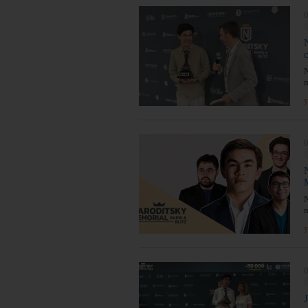
0
N
m
y
0
N
m
y
0