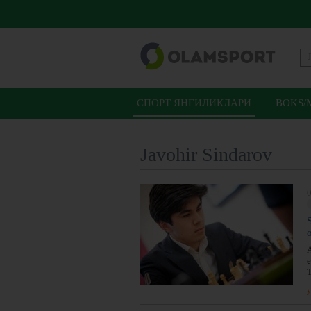
СПОРТ ЯНГИЛИКЛАРИ
BOKS/
Javohir Sindarov
0
A
e
T
y