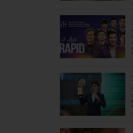
y
1
G
j
c
y
1
O
g
q
y
1