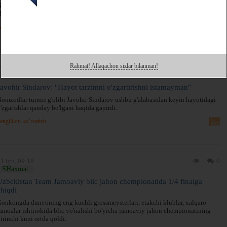
omzodlar turniri g'olibi Javohir Sindarov AQSHda o'tkazilgan musobaqa
hempioniga aylandi.
angilikni ko’rsatish
Rahmat! Allaqachon sizlar bilanman!
0 iyu, 08:57
0
SHaxmat
Javohir Sindarov: "Hayot tarzimni o'zgartirishni istamayman"
omzodlar turniri g'olibi Javohir Sindarov ushbu g'alabasidan keyin hayotidagi
'zgarishlar qanday bo'lgani haqida gapirdi.
angilikni ko’rsatish
1 iyu, 09:18
0
SHaxmat
Uzbekistan Team Jamoaviy blic jahon chempionatida 1/4 finalga
chiqdi
onkongda dunyoning eng kuchli grossmeysterlari, etakchi klublar, xalqaro
amoalar ishtirokida blic yo'nalishi bo'yicha jamoaviy jahon chempionatining
irinchi kuni ortda qoldi.