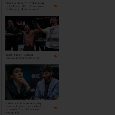
CHimaev, Temirov, Volkanovski
va boshqalar. UFC 333 turnirida
0
kimlar jang qilishi mumkin?
Yaxshi xabar! Ramazon
0
Temirov reytingga qaytarildi
Gukesh va Sindarov o'rtasidagi
Jahon toji uchun bahs qachon
0
va qaerda o'tkazilishi rasman
elon qilindi