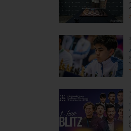
N
c
y
3
N
o
y
2
G
j
b