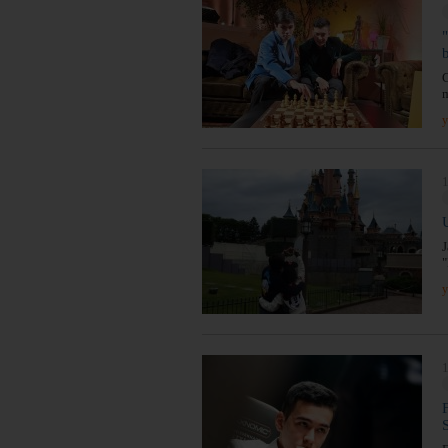
G
m
y
1
J
"
y
1