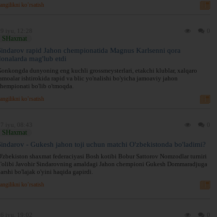
angilikni ko’rsatish
9 iyu, 12:28
0
SHaxmat
Sindarov rapid Jahon chempionatida Magnus Karlsenni qora
donalarda mag'lub etdi
onkongda dunyoning eng kuchli grossmeysterlari, etakchi klublar, xalqaro
amoalar ishtirokida rapid va blic yo'nalishi bo'yicha jamoaviy jahon
hempionati bo'lib o'tmoqda.
angilikni ko’rsatish
7 iyu, 08:43
0
SHaxmat
Sindarov - Gukesh jahon toji uchun matchi O'zbekistonda bo'ladimi?
'zbekiston shaxmat federaciyasi Bosh kotibi Bobur Sattorov Nomzodlar turniri
'olibi Javohir Sindarovning amaldagi Jahon chempioni Gukesh Dommaradjuga
arshi bo'lajak o'yini haqida gapirdi.
angilikni ko’rsatish
6 iyu, 19:02
0