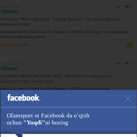
6 iyu, 08:23
0
SHaxmat
Naroditsky Memorial 2026. Javohir Sindarov blic turnirida ham
chempion bo'ldi!
omzodlar turniri g'olibi Javohir Sindarov AQSHda o'tkazilgan musobaqaning
utlaq chempioniga aylandi.
angilikni ko’rsatish
5 iyu, 14:47
0
SHaxmat
Naroditsky Memorial Rapid 2026. Sindarov va uning ustozi
Madaminov final bosqichida!
omzodlar turniri g'olibi Javohir Sindarov AQSHda o'tkazilayotgan
usobaqaning rapid bahslarida chempion bo'lgan edi.
angilikni ko’rsatish
Olamsport ni Facebook da o’qish
4 iyu, 08:54
3
0
uchun
"Yoqdi"
ni bosing
SHaxmat
Javohir Sindarov – Naroditsky Memorial Rapid 2026 g'olibi!