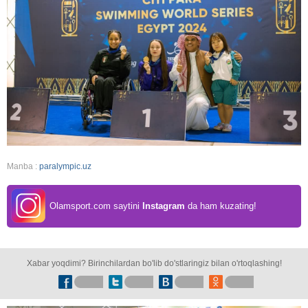
Manba :
paralympic.uz
Olamsport.com saytini
Instagram
da ham kuzating!
Xabar yoqdimi? Birinchilardan bo'lib do'stlaringiz bilan o'rtoqlashing!