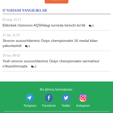
O’XSHASH YANGILIKLAR
02 avg, 14:17
Eldorbek Usmonov AQSHdagi turnirda birinchi bo'ldi
0
27 iyu, 11:37
Sinxron suzuvchilarimiz Osiyo chempionatini 16 medal bilan
yakunlashdi
0
25 iyu, 09:02
Yosh sinxron suzuvchilarimiz Osiyo chempionatini sermahsul
o'tkazishmoqda
0
Biz ijtimoiy tarmoqlarda::
Telegram
Facebook
Twitter
Instagram