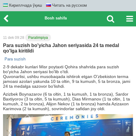
Кириллчада ўқиш
Читать на русском
Bosh sahifa
11 dek 09:28
Paralimpiya
Para suzish bo'yicha Jahon seriyasida 24 ta medal
qo'lga kiritildi
Para suzish
2-9 dekabr kunlari Misr poytaxti Qohira shahrida para suzish
bo'yicha Jahon seriyasi bo'lib o'tdi.
Quvonarlisi, ushbu musobaqada ishtirok etgan O'zbekiston terma
jamoasi azolari yakunda 10 ta oltin, 9 ta kumush, 5 ta bronza, jami
24 ta medalga sazovor bo'lishdi.
Azizbek Boynazarov (6 ta oltin, 1 ta kumush, 1 ta bronza), Sardor
Baxtiyorov (3 ta oltin, 5 ta kumush), Dias Mirmanov (1 ta oltin, 1 ta
kumush, 2 ta bronza), Alijon Nekov (1 ta bronza) hamda Azizaxon
Karimova (2 ta kumush), sovrindorlar safidan joy oldi.