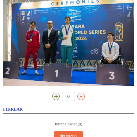
0
FIKRLAR
barcha fikrlar (0)
fikr yozish