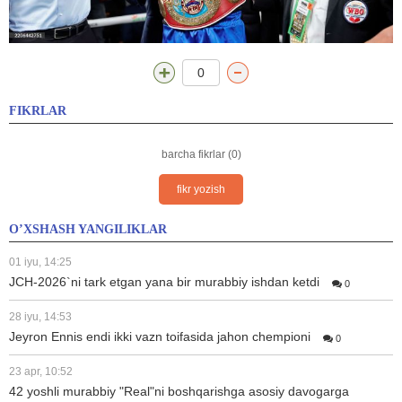
0
FIKRLAR
barcha fikrlar (0)
fikr yozish
O’XSHASH YANGILIKLAR
01 iyu, 14:25
JCH-2026`ni tark etgan yana bir murabbiy ishdan ketdi
0
28 iyu, 14:53
Jeyron Ennis endi ikki vazn toifasida jahon chempioni
0
23 apr, 10:52
42 yoshli murabbiy "Real"ni boshqarishga asosiy davogarga