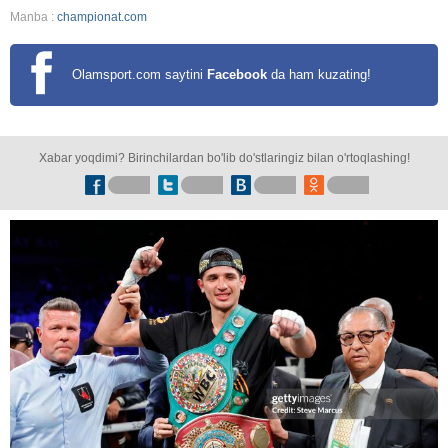
Manba :
championat.com
Olamsport.com saytini
Facebook
da ham kuzating!
Xabar yoqdimi? Birinchilardan bo'lib do'stlaringiz bilan o'rtoqlashing!