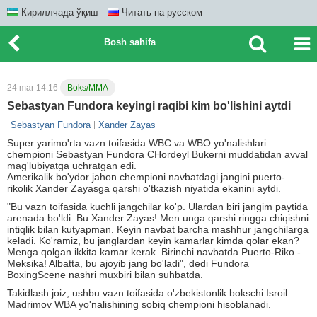
Кириллчада ўқиш
Читать на русском
Bosh sahifa
24 mar 14:16
Boks/MMA
Sebastyan Fundora keyingi raqibi kim bo'lishini aytdi
Sebastyan Fundora
Xander Zayas
Super yarimo'rta vazn toifasida WBC va WBO yo'nalishlari
chempioni Sebastyan Fundora CHordeyl Bukerni muddatidan avval
mag'lubiyatga uchratgan edi.
Amerikalik bo'ydor jahon chempioni navbatdagi jangini puerto-
rikolik Xander Zayasga qarshi o'tkazish niyatida ekanini aytdi.
"Bu vazn toifasida kuchli jangchilar ko'p. Ulardan biri jangim paytida
arenada bo'ldi. Bu Xander Zayas! Men unga qarshi ringga chiqishni
intiqlik bilan kutyapman. Keyin navbat barcha mashhur jangchilarga
keladi. Ko'ramiz, bu janglardan keyin kamarlar kimda qolar ekan?
Menga qolgan ikkita kamar kerak. Birinchi navbatda Puerto-Riko -
Meksika! Albatta, bu ajoyib jang bo'ladi", dedi Fundora
BoxingScene nashri muxbiri bilan suhbatda.
Takidlash joiz, ushbu vazn toifasida o'zbekistonlik bokschi Isroil
Madrimov WBA yo'nalishining sobiq chempioni hisoblanadi.