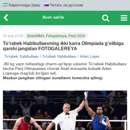
Кириллчада ўқиш
Читать на русском
Bosh sahifa
03 avg 15:00
Boks/MMA, Fotogalereya, Parij-2024
To'rabek Habibullaevning ikki karra Olimpiada g'olibiga
qarshi jangidan FOTOGALEREYA
To'rabek Xabibullaev
To'rabek Habibullaev
Arlen Lopes
-80 kg vazn toifasidagi charm-qo'lqop ustamiz To'rabek Habibullaev
kecha Parij Olimpiadasi chorak finali doirasida kubalik Arlen
Lopesga mag'lub bo'lgan edi.
Mazkur jangdan olingan suratlarni tomosha qiling: