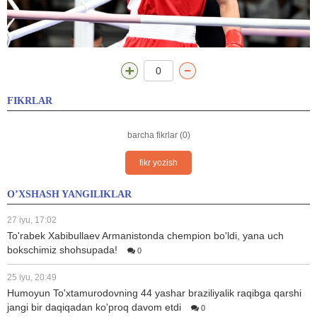
0
FIKRLAR
barcha fikrlar (0)
fikr yozish
O’XSHASH YANGILIKLAR
27 iyu, 17:02
To'rabek Xabibullaev Armanistonda chempion bo'ldi, yana uch
bokschimiz shohsupada!
0
25 iyu, 20:49
Humoyun To'xtamurodovning 44 yashar braziliyalik raqibga qarshi
jangi bir daqiqadan ko'proq davom etdi
0