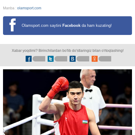
Manba :
olamsport.com
Olamsport.com saytini
Facebook
da ham kuzating!
Xabar yoqdimi? Birinchilardan bo'lib do'stlaringiz bilan o'rtoqlashing!