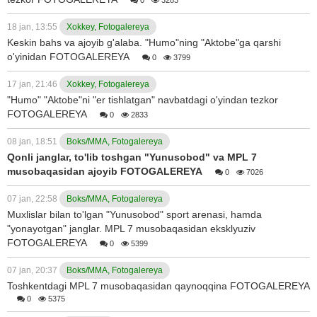
0
3283
18 jan, 13:55
Xokkey, Fotogalereya
Keskin bahs va ajoyib g'alaba. "Humo"ning "Aktobe"ga qarshi
o'yinidan FOTOGALEREYA
0
3799
17 jan, 21:46
Xokkey, Fotogalereya
"Humo" "Aktobe"ni "er tishlatgan" navbatdagi o'yindan tezkor
FOTOGALEREYA
0
2833
08 jan, 18:51
Boks/MMA, Fotogalereya
Qonli janglar, to'lib toshgan "Yunusobod" va MPL 7
musobaqasidan ajoyib FOTOGALEREYA
0
7026
07 jan, 22:58
Boks/MMA, Fotogalereya
Muxlislar bilan to'lgan "Yunusobod" sport arenasi, hamda
"yonayotgan" janglar. MPL 7 musobaqasidan eksklyuziv
FOTOGALEREYA
0
5399
07 jan, 20:37
Boks/MMA, Fotogalereya
Toshkentdagi MPL 7 musobaqasidan qaynoqqina FOTOGALEREYA
0
5375