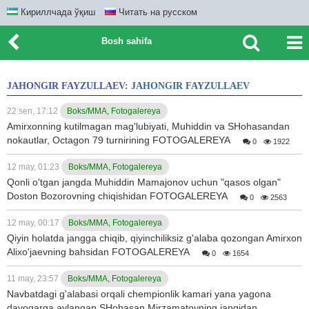
Кириллчада ўқиш
Читать на русском
Bosh sahifa
JAHONGIR FAYZULLAEV:
JAHONGIR FAYZULLAEV
22 sen, 17:12
Boks/MMA, Fotogalereya
Amirxonning kutilmagan mag'lubiyati, Muhiddin va SHohasandan
nokautlar, Octagon 79 turnirining FOTOGALEREYA
0
1922
12 may, 01:23
Boks/MMA, Fotogalereya
Qonli o'tgan jangda Muhiddin Mamajonov uchun "qasos olgan"
Doston Bozorovning chiqishidan FOTOGALEREYA
0
2563
12 may, 00:17
Boks/MMA, Fotogalereya
Qiyin holatda jangga chiqib, qiyinchiliksiz g'alaba qozongan Amirxon
Alixo'jaevning bahsidan FOTOGALEREYA
0
1654
11 may, 23:57
Boks/MMA, Fotogalereya
Navbatdagi g'alabasi orqali chempionlik kamari yana yagona
davogarga aylangan SHohasan Mirzamatovning jangidan