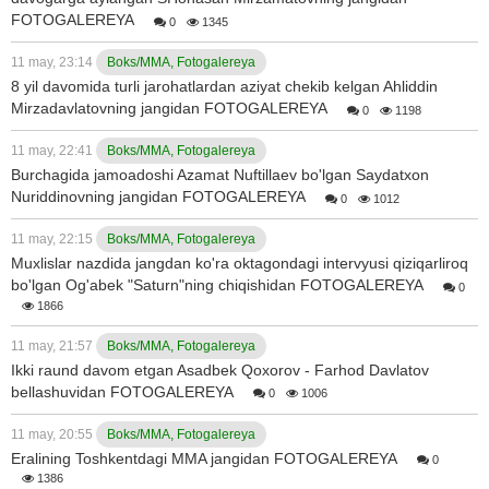
FOTOGALEREYA
0
1345
11 may, 23:14
Boks/MMA, Fotogalereya
8 yil davomida turli jarohatlardan aziyat chekib kelgan Ahliddin
Mirzadavlatovning jangidan FOTOGALEREYA
0
1198
11 may, 22:41
Boks/MMA, Fotogalereya
Burchagida jamoadoshi Azamat Nuftillaev bo'lgan Saydatxon
Nuriddinovning jangidan FOTOGALEREYA
0
1012
11 may, 22:15
Boks/MMA, Fotogalereya
Muxlislar nazdida jangdan ko'ra oktagondagi intervyusi qiziqarliroq
bo'lgan Og'abek "Saturn"ning chiqishidan FOTOGALEREYA
0
1866
11 may, 21:57
Boks/MMA, Fotogalereya
Ikki raund davom etgan Asadbek Qoxorov - Farhod Davlatov
bellashuvidan FOTOGALEREYA
0
1006
11 may, 20:55
Boks/MMA, Fotogalereya
Eralining Toshkentdagi MMA jangidan FOTOGALEREYA
0
1386