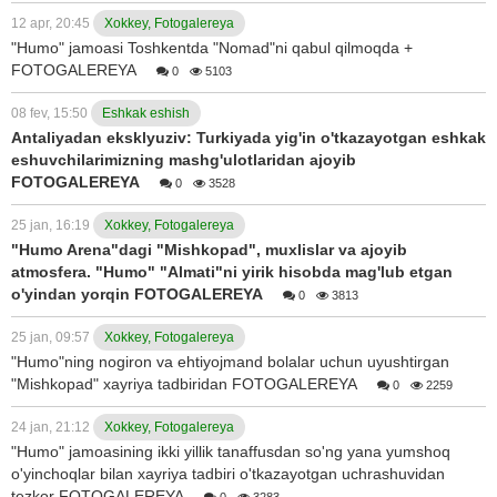
12 apr, 20:45
Xokkey, Fotogalereya
"Humo" jamoasi Toshkentda "Nomad"ni qabul qilmoqda +
FOTOGALEREYA
0
5103
08 fev, 15:50
Eshkak eshish
Antaliyadan eksklyuziv: Turkiyada yig'in o'tkazayotgan eshkak
eshuvchilarimizning mashg'ulotlaridan ajoyib
FOTOGALEREYA
0
3528
25 jan, 16:19
Xokkey, Fotogalereya
"Humo Arena"dagi "Mishkopad", muxlislar va ajoyib
atmosfera. "Humo" "Almati"ni yirik hisobda mag'lub etgan
o'yindan yorqin FOTOGALEREYA
0
3813
25 jan, 09:57
Xokkey, Fotogalereya
"Humo"ning nogiron va ehtiyojmand bolalar uchun uyushtirgan
"Mishkopad" xayriya tadbiridan FOTOGALEREYA
0
2259
24 jan, 21:12
Xokkey, Fotogalereya
"Humo" jamoasining ikki yillik tanaffusdan so'ng yana yumshoq
o'yinchoqlar bilan xayriya tadbiri o'tkazayotgan uchrashuvidan
tezkor FOTOGALEREYA