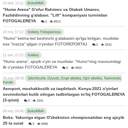
03 dek, 15:11
Boks/MMA
"Humo Arena" G'ofur Rahimov va Otabek Umarov,
Fazliddinning g'alabasi. "Lift" kompaniyasi turniridan
FOTOGALEREYA
0
8913
23 noy, 07:22
Xokkey, Fotogalereya
"Humo" ketma-ket beshinchi g'alabasini qo'lga kiritgan, muxlislar
esa "mazza" qilgan o'yindan FOTOREPORTAJ
0
2832
11 sen, 21:52
Xokkey
"Humo arena", ajoyib o'yin va muxlislar. "Humo"ning mavsumdagi
ilk o'yinidan FOTOGALEREYA
0
4969
20 avg, 09:36
Qilichbozlik, Dzyudo, Engil atletika, Og'ir atletika, Taekvondo,
Karate
Aeroport, mushakbozlik va taqdirlash. Konya-2021 o'yinlari
sovrindorlari kutib olingan tadbirlargan to'liq FOTOGALEREYA
(3-qism)
0
3341
09 noy, 16:45
Boks/MMA
Boks. Yakuniga etgan O'zbekiston chempionatidan eng ajoyib
25 ta surat
0
6966