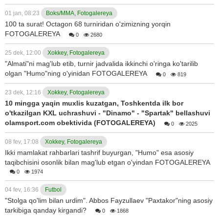
01 jan, 08:23
Boks/MMA, Fotogalereya
100 ta surat! Octagon 68 turniridan o'zimizning yorqin
FOTOGALEREYA
0
2680
25 dek, 12:00
Xokkey, Fotogalereya
"Almati"ni mag'lub etib, turnir jadvalida ikkinchi o'ringa ko'tarilib
olgan "Humo"ning o'yinidan FOTOGALEREYA
0
819
23 dek, 12:16
Xokkey, Fotogalereya
10 mingga yaqin muxlis kuzatgan, Toshkentda ilk bor
o'tkazilgan KXL uchrashuvi - "Dinamo" - "Spartak" bellashuvi
olamsport.com obektivida (FOTOGALEREYA)
0
2025
08 fev, 17:08
Xokkey, Fotogalereya
Ikki mamlakat rahbarlari tashrif buyurgan, "Humo" esa asosiy
taqibchisini osonlik bilan mag'lub etgan o'yindan FOTOGALEREYA
0
1974
04 fev, 16:36
Futbol
"Stolga qo'lim bilan urdim". Abbos Fayzullaev "Paxtakor"ning asosiy
tarkibiga qanday kirgandi?
0
1868