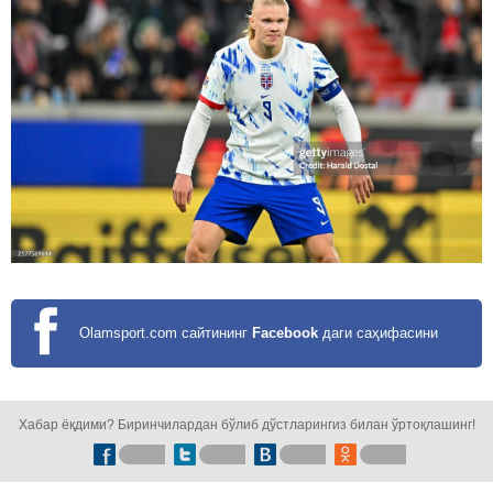
Olamsport.com сайтининг
Facebook
даги саҳифасини
кузатинг!
Хабар ёқдими? Биринчилардан бўлиб дўстларингиз билан ўртоқлашинг!