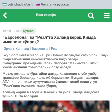
Lotinchada o'qish
Читать на русском
Бош саҳифа
19 окт 12:54
Футбол
"Барселона" ва "Реал"га Холанд керак. Кимда
имконият кўпроқ?
Эрлинг Холланд
Барселона
Реал
Sky Sport Deutschland нашри Эрлинг Холандни сотиб олиш учун
"Барселона"нинг имкониятларига баҳо берди.
"Блауграна" президенти Жоан Лапорта "Манчестер Сити"
ҳужумчисининг трансферини орзу қилади.
Маълумотларга кўра, айни дамда Каталония клуби ушбу
трансфер борасида иш олиб бормаяпти. Бундан ташқари,
АПЛнинг энг яхши ҳужумчисини ўзиники қилиб олиш учун
"Реал"нинг имкониятлари кўпроқ.
Холанд жорий мавсум АПЛнинг 7 та учрашувида майдонга
тушиб, 10 та гол урди.