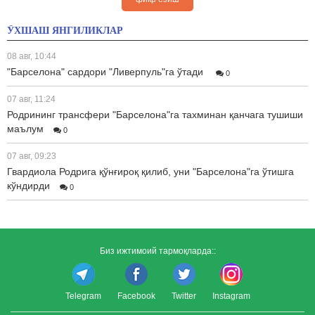
ЎХШАШ ЯНГИЛИКЛАР
08 авг, 10:44
"Барселона" сардори "Ливерпуль"га ўтади
0
07 авг, 11:24
Родрининг трансфери "Барселона"га тахминан қанчага тушиши
маълум
0
07 авг, 09:23
Гвардиола Родрига қўнғироқ қилиб, уни "Барселона"га ўтишга
кўндирди
0
Биз ижтимоий тармоқларда::
Telegram
Facebook
Twitter
Instagram