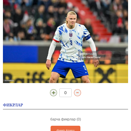
0
ФИКРЛАР
барча фикрлар (0)
фикр ёзиш