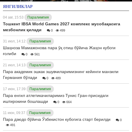
ЯНГИЛИКЛАР
04 авг, 15:53
Паралимпия
Тошкент IBSA World Games 2027 комплекс мусобақасига
мезбонлик қилади
0
499
31 июл, 14:12
Паралимпия
Шаҳноза Мамажонова пара ўқ отиш бўйича Жаҳон кубоги
ғолиби
0
561
21 июл, 14:13
Паралимпия
Пара академик эшкак эшувчиларимизнинг кейинги манзили
Германия бўлади
0
489
17 июн, 17:39
Паралимпия
Пара енгил атлетикачиларимиз Тунис Гран-присидаги
иштирокини бошлашди
0
664
11 июн, 09:37
Паралимпия
Пара дзюдо бўйича Ўзбекистон кубогига старт берилди
0
491