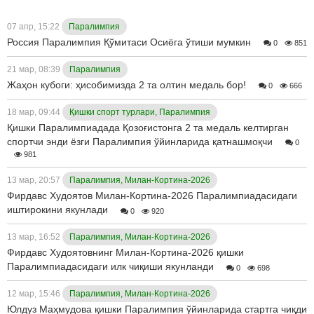
07 апр, 15:22
Паралимпия
Россия Паралимпия Қўмитаси Осиёга ўтиши мумкин
0
851
21 мар, 08:39
Паралимпия
Жаҳон кубоги: ҳисобимизда 2 та олтин медаль бор!
0
666
18 мар, 09:44
Қишки спорт турлари, Паралимпия
Қишки Паралимпиадада Қозоғистонга 2 та медаль келтирган
спортчи энди ёзги Паралимпия ўйинларида қатнашмоқчи
0
981
13 мар, 20:57
Паралимпия, Милан-Кортина-2026
Фирдавс Худоятов Милан-Кортина-2026 Паралимпиадасидаги
иштирокини якунлади
0
920
13 мар, 16:52
Паралимпия, Милан-Кортина-2026
Фирдавс Худоятовнинг Милан-Кортина-2026 қишки
Паралимпиадасидаги илк чиқиши якунланди
0
698
12 мар, 15:46
Паралимпия, Милан-Кортина-2026
Юлдуз Маҳмудова қишки Паралимпия ўйинларида стартга чиқди