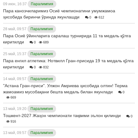
09 июн, 16:37
Паралимпия
Пара каноэчиларимиз Осиё чемпионатини умумжамоа
ҳисобида биринчи ўринда якунлашди
0
612
28 май, 09:57
Паралимпия
Пара Осиё ўйинларига саралаш турнирида 11 та медаль қўлга
киритилди
0
689
25 май, 15:37
Паралимпия
Пара енгил атлетика: Нотвилл Гран-присида 19 та медаль қўлга
киритилди
0
832
14 май, 09:57
Паралимпия
"Астана Гран-приси". Улжон Амриева ҳисобида олтин! Терма
жамоамиз мусобақани бешта медаль билан якунлади
0
669
13 май, 19:20
Паралимпия
Тошкент-2027 Жаҳон чемпионати тақвими эълон қилинди
0
916
13 май, 09:57
Паралимпия