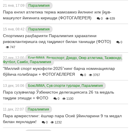
21 янв, 17:09
Паралимпия
Пара енгил атлетика терма жамоамиз йилнинг илк ўқув-
машғулот йиғинига киришди (ФОТОГАЛЕРЕЯ)
0
639
15 янв, 08:42
Паралимпия
Спортимиз раҳбарияти Паралимпия ҳаракатини
ривожлантиришга оид тақдимот билан танишди (ФОТО)
0
747
27 дек, 12:00
Бокс/ММА, Велоспорт, Дзюдо, Оғир атлетика, Таэквондо,
Футбол, Самбо, Паралимпия
“Миллий спорт мукофоти-2025”нинг барча номинациялар
бўйича ғолиблари + ФОТОГАЕЛЕРЕЯ
0
3767
13 дек, 16:06
Бокс/ММА, Сув спорти турлари, Паралимпия
Пара сузувчилар Ўзбекистон делегациясига 26 та медаль
тақдим этишди + ФОТО
0
1100
11 дек, 22:07
Паралимпия
Пара армрестлинг: ёшлар пара Осиё ўйинларини 9 та медал
билан якунладик!
0
1232