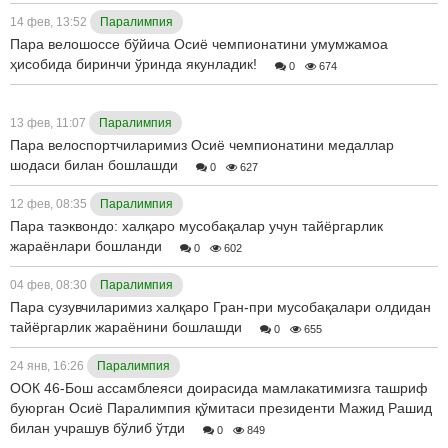
14 фев, 13:52
Паралимпия
Пара велошоссе бўйича Осиё чемпионатини умумжамоа
ҳисобида биринчи ўринда якунладик!
0
674
13 фев, 11:07
Паралимпия
Пара велоспортчиларимиз Осиё чемпионатини медаллар
шодаси билан бошлашди
0
627
12 фев, 08:35
Паралимпия
Пара таэквондо: халқаро мусобақалар учун тайёргарлик
жараёнлари бошланди
0
602
04 фев, 08:30
Паралимпия
Пара сузувчиларимиз халқаро Гран-при мусобақалари олдидан
тайёргарлик жараёнини бошлашди
0
655
24 янв, 16:26
Паралимпия
ООК 46-Бош ассамблеяси доирасида мамлакатимизга ташриф
буюрган Осиё Паралимпия қўмитаси президенти Мажид Рашид
билан учрашув бўлиб ўтди
0
849