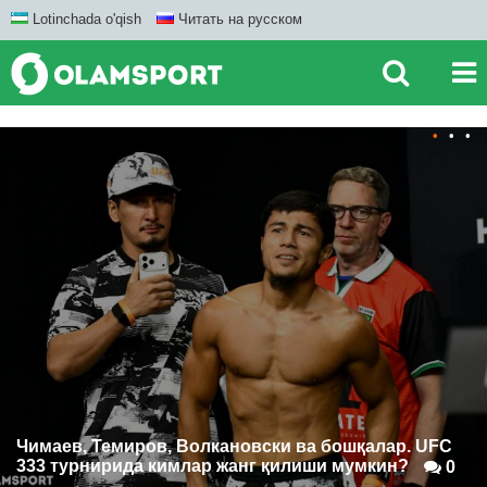
Lotinchada o'qish
Читать на русском
•
•
•
Чимаев, Темиров, Волкановски ва бошқалар. UFC
333 турнирида кимлар жанг қилиши мумкин?
0