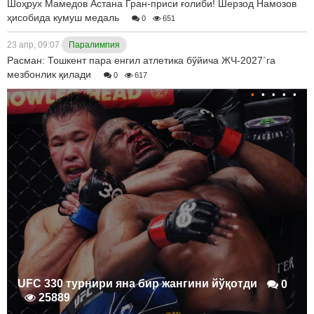
Шоҳрух Мамедов Астана Гран-приси ғолиби! Шерзод Намозов
ҳисобида кумуш медаль
0
651
23 апр, 09:07
Паралимпия
Расман: Тошкент пара енгил атлетика бўйича ЖЧ-2027`га
мезбонлик қилади
0
617
•
•
•
•
•
UFC 330 турнири яна бир жангини йўқотди
0
25889