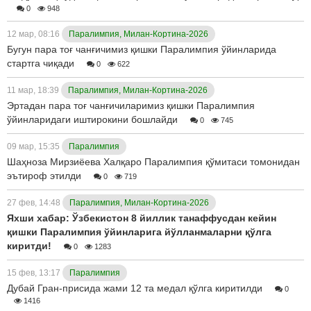
0
948
12 мар, 08:16
Паралимпия, Милан-Кортина-2026
Бугун пара тоғ чанғичимиз қишки Паралимпия ўйинларида
стартга чиқади
0
622
11 мар, 18:39
Паралимпия, Милан-Кортина-2026
Эртадан пара тоғ чанғичиларимиз қишки Паралимпия
ўйинларидаги иштирокини бошлайди
0
745
09 мар, 15:35
Паралимпия
Шаҳноза Мирзиёева Халқаро Паралимпия қўмитаси томонидан
эътироф этилди
0
719
27 фев, 14:48
Паралимпия, Милан-Кортина-2026
Яхши хабар: Ўзбекистон 8 йиллик танаффусдан кейин
қишки Паралимпия ўйинларига йўлланмаларни қўлга
киритди!
0
1283
15 фев, 13:17
Паралимпия
Дубай Гран-присида жами 12 та медал қўлга киритилди
0
1416