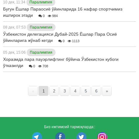
10 дек, 11:34
Паралимпия
Бугун Ёшлар Параосиё ўйинларида 16 нафар спортчимиз
иштирок этади
0
984
08 дек, 07:53
Паралимпия
Ўзбекистон делегацияси Дубай-2025 Ёшлар Пара Осиё
ўйинларига жўнаб кетди
0
1113
05 дек, 15:06
Паралимпия
Хоразмда пара пауэрлифтинг бўйича Ўзбекистон кубоги
ўтказилди
0
708
«
1
2
3
4
5
6
»
Биз ижтимоий тармоқларда::