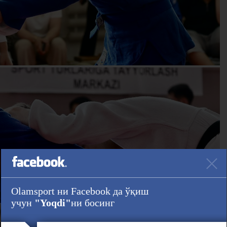
Olamsport ни Facebook да ўқиш
учун
"Yoqdi"
ни босинг