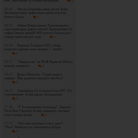
уни "Барселона"га ўтишга кўндирди
0
08:49
Чарльз Оливейра яқин дўсти Алан
Насиментонинг вафотидан кейин илк бор
баёнот берди
0
08:03
Лайма Владсоннинг Германиядаги
саргузаштлари давом этяпти! Ҳамюртимиз бу
сафар ўзидан қарийб 400 поғона баланддаги
теннисчини мағлуб этди
0
19:56
Рамазон Темиров UFC собиқ
юлдузига қарши жанг қилади — манба
0
19:17
“Ливерпуль” ва ПСЖ Барколя бўйича
келиша олмаяпти
0
18:47
Брэди Махачев - Гэрри жанги
ҳақида: "Бир дарвоза олдидаги футбол"
0
18:13
Таркибида 12 та жанги бор UFC 331
турнирининг тўлиқ карди тасдиқланди
0
17:48
"У ўз имиджини бузмоқда". Даррен
Тилл Иан Гэррини аёллар ҳақидаги гаплари
учун танқид қилди
0
17:17
“Ҳеч ким клубдан устун эмас”:
“Реал” Винисиусга ультиматум қўйди
0