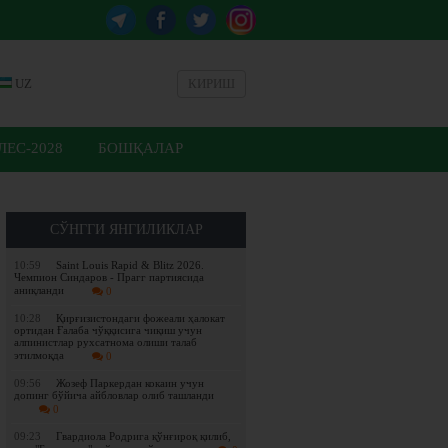
UZ
КИРИШ
ЕС-2028
БОШҚАЛАР
СЎНГГИ ЯНГИЛИКЛАР
10:59
Saint Louis Rapid & Blitz 2026.
Чемпион Синдаров - Прагг партиясида
аниқланди
0
10:28
Қирғизистондаги фожеали ҳалокат
ортидан Ғалаба чўққисига чиқиш учун
алпинистлар рухсатнома олиши талаб
этилмоқда
0
09:56
Жозеф Паркердан кокаин учун
допинг бўйича айбловлар олиб ташланди
0
09:23
Гвардиола Родрига қўнғироқ қилиб,