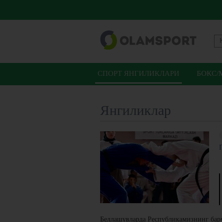
СПОРТ ЯНГИЛИКЛАРИ
БОКС/
Янгиликлар
Беллашувларда Республикамизнинг барч