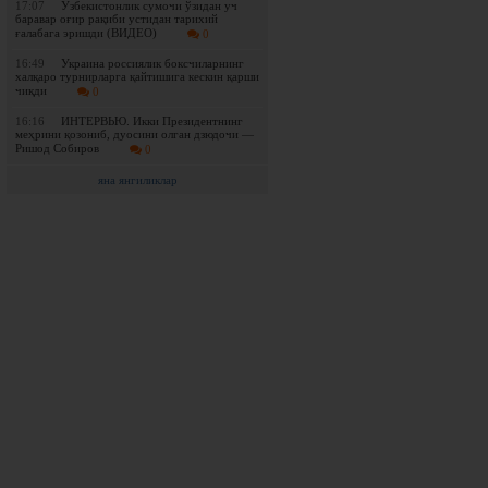
17:07
Ўзбекистонлик сумочи ўзидан уч
баравар оғир рақиби устидан тарихий
ғалабага эришди (ВИДЕО)
0
16:49
Украина россиялик боксчиларнинг
халқаро турнирларга қайтишига кескин қарши
чиқди
0
16:16
ИНТЕРВЬЮ. Икки Президентнинг
меҳрини қозониб, дуосини олган дзюдочи —
Ришод Собиров
0
яна янгиликлар