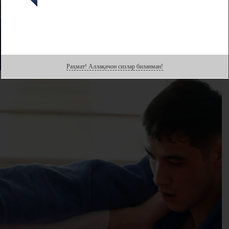
Раҳмат! Аллақачон сизлар биланман!