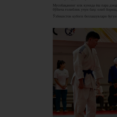
Мусобақанинг илк кунида ёш пара дзюдо
бўйича ғолиблик учун баҳс олиб бориш
Ўзбекистон кубоги беллашувлари бугун 