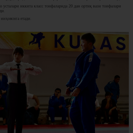
 усталари иккита класс тоифаларида 20 дан ортиқ вазн тоифалари
ди.
ниҳоясига етади.