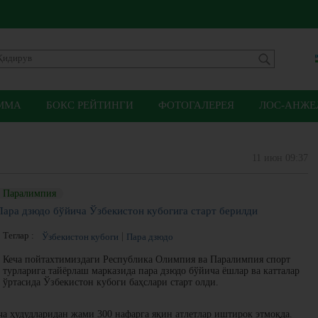
ММА
БОКС РЕЙТИНГИ
ФОТОГАЛЕРЕЯ
ЛОС-АНЖЕЛ
11 июн 09:37
Паралимпия
Пара дзюдо бўйича Ўзбекистон кубогига старт берилди
Теглар :
Ўзбекистон кубоги
Пара дзюдо
Кеча пойтахтимиздаги Республика Олимпия ва Паралимпия спорт
турларига тайёрлаш марказида пара дзюдо бўйича ёшлар ва катталар
ўртасида Ўзбекистон кубоги баҳслари старт олди.
а ҳудудларидан жами 300 нафарга яқин атлетлар иштирок этмоқда.