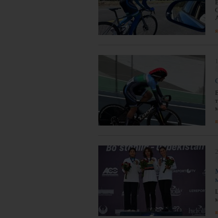
я
1
т
я
я