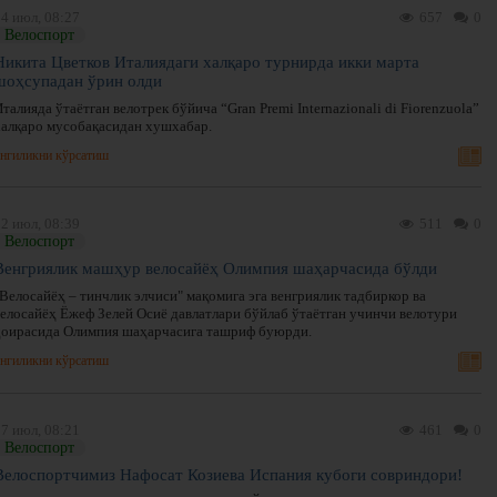
4 июл, 08:27
657
0
Велоспорт
Никита Цветков Италиядаги халқаро турнирда икки марта
шоҳсупадан ўрин олди
талияда ўтаётган велотрек бўйича “Gran Premi Internazionali di Fiorenzuola”
халқаро мусобақасидан хушхабар.
нгиликни кўрсатиш
2 июл, 08:39
511
0
Велоспорт
Венгриялик машҳур велосайёҳ Олимпия шаҳарчасида бўлди
Велосайёҳ – тинчлик элчиси" мақомига эга венгриялик тадбиркор ва
велосайёҳ Ёжеф Зелей Осиё давлатлари бўйлаб ўтаётган учинчи велотури
доирасида Олимпия шаҳарчасига ташриф буюрди.
нгиликни кўрсатиш
7 июл, 08:21
461
0
Велоспорт
Велоспортчимиз Нафосат Козиева Испания кубоги совриндори!