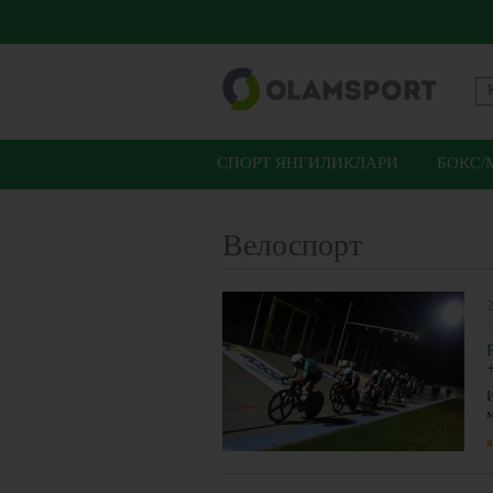
СПОРТ ЯНГИЛИКЛАРИ
БОКС/
Велоспорт
2
И
я