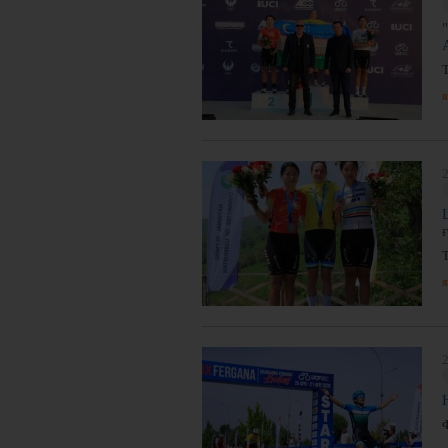
я
2
я
2