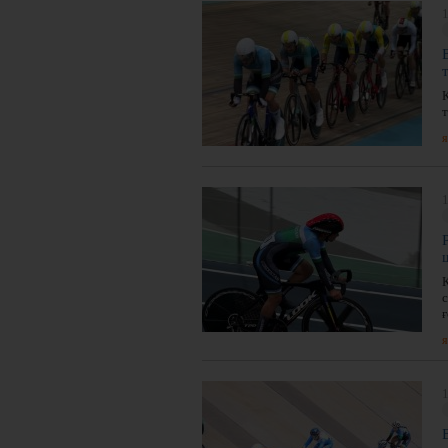
1
Қ
я
1
с
я
1