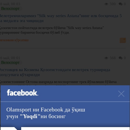
8 май, 08:03
599
0
Велоспорт
Велотрекчиларимиз "Silk way series Astana"нинг илк босқичида 5
та медалга эга чиқишди
озоғистон пойтахтида велотрек бўйича "Silk way series Astana"
турнирининг биринчи босқичи бўлиб ўтди.
нгиликни кўрсатиш
6 май, 08:01
568
0
Велоспорт
Ростовцев ва Козиева Қозоғистондаги велотрек турнирида
шоҳсупага кўтарилди
Қозоғистоннинг Остона шаҳрида велоспортнинг трек йўналиши бўйича
тарт олган "Silk Way Series Astana 2026" халқаро мусобақасида биринчи кун
ғолиб ва совриндорлари аниқланди.
нгиликни кўрсатиш
Olamsport ни Facebook да ўқиш
3 май, 08:03
666
0
учун
"Yoqdi"
ни босинг
Велоспорт
Велотрек бўйича "Namangan Grand prix" мусобақаси бўлиб ўтди