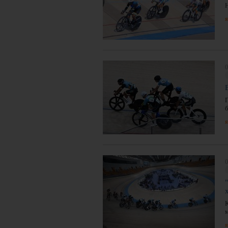
я
0
б
я
0
я