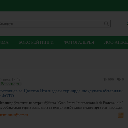
ММА
БОКС РЕЙТИНГИ
ФОТОГАЛЕРЕЯ
ЛОС-АНЖЕЛ
7 июл, 17:49
606
0
Велоспорт
Ростовцев ва Цветков Италиядаги турнирда шоҳсупага кўтарилди
+ ФОТО
талияда ўтаётган велотрек бўйича "Gran Premi Internazionali di Fiorenzuola"
мусобақасида терма жамоамиз аъзолари навбатдаги медалларга эга чиқишди.
нгиликни кўрсатиш