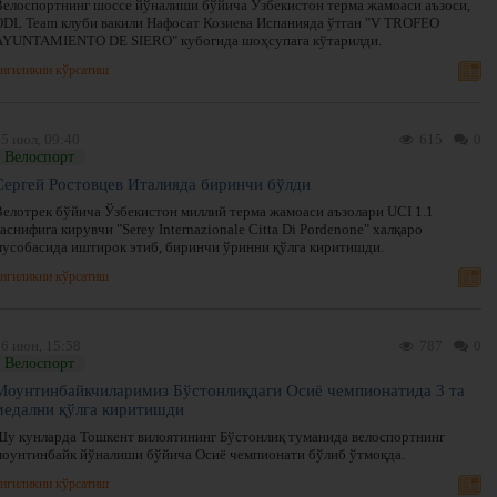
Велоспортнинг шоссе йўналиши бўйича Ўзбекистон терма жамоаси аъзоси,
ODL Team клуби вакили Нафосат Козиева Испанияда ўтган "V TROFEO
AYUNTAMIENTO DE SIERO" кубогида шоҳсупага кўтарилди.
нгиликни кўрсатиш
5 июл, 09:40
615
0
Велоспорт
Сергей Ростовцев Италияда биринчи бўлди
Велотрек бўйича Ўзбекистон миллий терма жамоаси аъзолари UCI 1.1
аснифига кирувчи "Serey Internazionale Citta Di Pordenone" халқаро
мусобасида иштирок этиб, биринчи ўринни қўлга киритишди.
нгиликни кўрсатиш
26 июн, 15:58
787
0
Велоспорт
Моунтинбайкчиларимиз Бўстонлиқдаги Осиё чемпионатида 3 та
медални қўлга киритишди
Шу кунларда Тошкент вилоятининг Бўстонлиқ туманида велоспортнинг
моунтинбайк йўналиши бўйича Осиё чемпионати бўлиб ўтмоқда.
нгиликни кўрсатиш