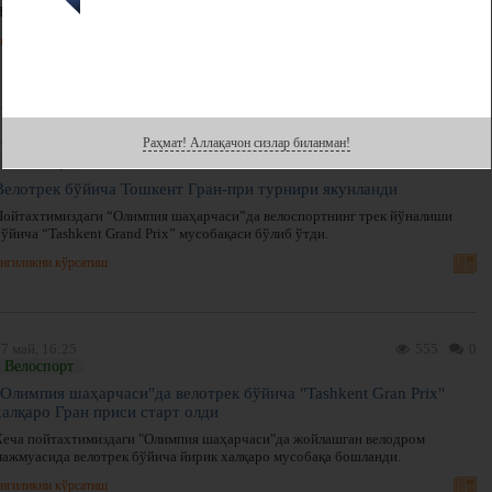
Наманганда велотрек бўйича Гран-при турнири ташкил қилинди.
нгиликни кўрсатиш
Раҳмат! Аллақачон сизлар биланман!
9 май, 14:27
623
0
Велоспорт
Велотрек бўйича Тошкент Гран-при турнири якунланди
Пойтахтимиздаги “Олимпия шаҳарчаси”да велоспортнинг трек йўналиши
ўйича “Tashkent Grand Prix” мусобақаси бўлиб ўтди.
нгиликни кўрсатиш
7 май, 16:25
555
0
Велоспорт
"Олимпия шаҳарчаси"да велотрек бўйича "Tashkent Gran Prix"
халқаро Гран приси старт олди
Кеча пойтахтимиздаги "Олимпия шаҳарчаси"да жойлашган велодром
мажмуасида велотрек бўйича йирик халқаро мусобақа бошланди.
нгиликни кўрсатиш