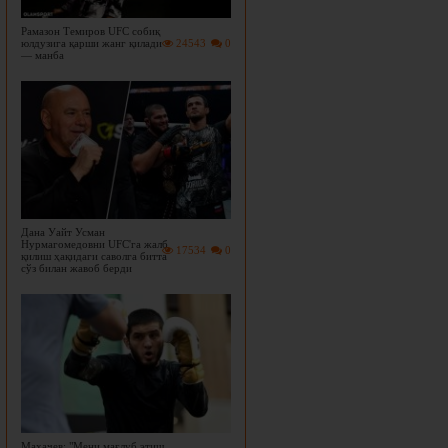
Рамазон Темиров UFC собиқ
юлдузига қарши жанг қилади
24543
0
— манба
Дана Уайт Усман
Нурмагомедовни UFC'га жалб
17534
0
қилиш ҳақидаги саволга битта
сўз билан жавоб берди
Махачев: "Мени мағлуб этиш