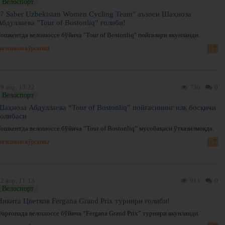
Велоспорт
"7 Saber Uzbekistan Women Cycling Team" аъзоси Шаҳноза
Абдуллаева "Tour of Bostonliq” ғолиби!
Тошкентда велошоссе бўйича "Tour of Bostonliq" пойгалари якунланди.
нгиликни кўрсатиш
9 апр, 13:22
730
0
Велоспорт
Шаҳноза Абдуллаева “Tour of Bostonliq” пойгасининг илк босқичи
ғолибаси
Тошкентда велошоссе бўйича “Tour of Bostonliq” мусобақаси ўтказилмоқда.
нгиликни кўрсатиш
2 апр, 11:13
911
0
Велоспорт
Никита Цветков Fergana Grand Prix турнири ғолиби!
Фарғонада велошоссе бўйича “Fergana Grand Prix” турнири якунланди.