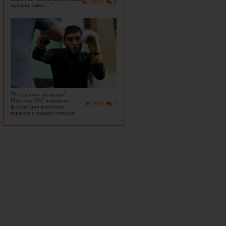
10058
0
мумкин, аммо…"
"У етарлича иш қилди".
Махачев UFC чемпиони
7908
0
фаолиятини якунлаши
кераклиги ҳақида гапирди