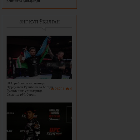
рейтингга қайтарилди
ЭНГ КЎП ЎҚИЛГАН
UFC рейтинги янгиланди.
Нурсултон Рўзибоев ва Богдан
26794
0
Гусковнинг ўринларида
ўзгариш рўй берди