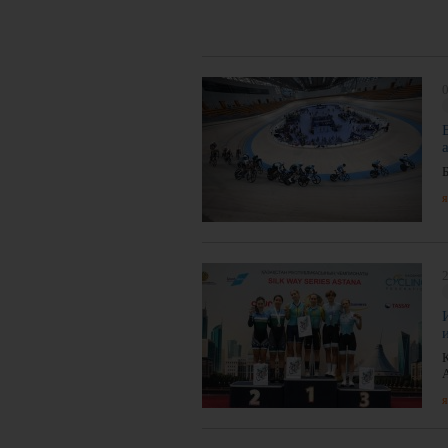
я
2
я