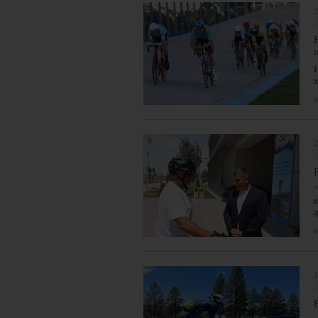
2
И
я
2
"
я
1