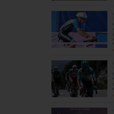
0
ҳ
я
0
я
3