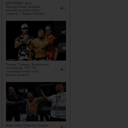
ИНТЕРВЬЮ. Икки
Президентнинг меҳрини
0
қозониб, дуосини олган
дзюдочи — Ришод Собиров
Чимаев, Темиров, Волкановски
ва бошқалар. UFC 333
0
турнирида кимлар жанг
қилиши мумкин?
Яхши хабар! Рамазон Темиров
0