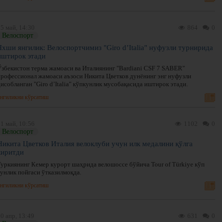
5 май, 14:30
864
0
Велоспорт
Яхши янгилик: Велоспортчимиз "Giro d’Italia" нуфузли турнирида
иштирок этади
Ўзбекистон терма жамоаси ва Италиянинг "Bardiani CSF 7 SABER"
профессионал жамоаси аъзоси Никита Цветков дунёнинг энг нуфузли
исобланган "Giro d’Italia" кўпкунлик мусобақасида иштирок этади.
нгиликни кўрсатиш
1 май, 10:56
1102
0
Велоспорт
Никита Цветков Италия велоклуби учун илк медалини қўлга
киритди
Туркиянинг Кемер курорт шаҳрида велошоссе бўйича Tour of Türkiye кўп
кунлик пойгаси ўтказилмоқда.
нгиликни кўрсатиш
0 апр, 13:49
631
0