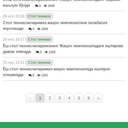
маълум бўлди
0
1808
28 ноя, 09:28
Стол тенниси
Стол теннисчиларимиз жаҳон чемпионатини ғалабасиз
якунлашди
0
1569
26 ноя, 18:17
Стол тенниси
Ёш стол теннисчилармизнинг Жаҳон чемпионатидаги иштироки
давом этмоқда
0
1283
25 ноя, 14:31
Стол тенниси
Ёш стол теннисчиларимиз жаҳон чемпионатида иштирок
этишмоқда
0
1341
«
1
2
3
4
5
6
»