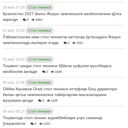
28 май, 07:28
Стол тенниси
Қозоғистон 2027 йилги Жаҳон чемпионати мезбонлигини қўлга
киритди
0
4464
03 май, 13:45
Стол тенниси
Ўзбекистонлик икки стол теннисчи катталар ўртасидаги Жаҳон
чемпионатида иштирок этади
0
1561
02 май, 18:02
Стол тенниси
Тошкент шаҳри стол тенниси бўйича нуфузли мусобақага
мезбонлик қилади
0
1648
05 апр, 13:28
Стол тенниси
Ойбек Касимов Осиё стол тенниси иттифоқи Бош директори
билан қитъа чемпионатига тайёргарлик масалаларини
муҳокама қилди
0
1425
04 апр, 08:13
Стол тенниси
Тошкентда стол теннис мураббийлари учун семинар
ўтказиляпти
0
1319