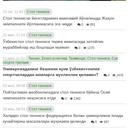
15 окт, 11:44
Стол тенниси
Стол теннисчи йигитларимиз жамоавий йўналишда Жаҳон
чемпионати йўлланмасига эга чиқди
0
851
22 июл, 17:24
Стол тенниси
Ўзбекистон стол тенниси терма жамоасида хитойлик
мураббийлар иш бошлаши мумкин
0
1270
21 июл, 11:22
Теннис, Енгил атлетика, Таэквондо, Стол тенниси, Сув
спорти турлари
Универсиаданинг бешинчи куни ўзбекистонлик
спортчилардан кимларга мухлислик қиламиз?
0
1476
03 июл, 09:58
Стол тенниси
Пойтахтимиз мезбонлигидаги стол тенниси бўйича Осиё
чемпионати ниҳоясига етди
0
1392
28 июн, 08:54
Стол тенниси
Халқаро стол тенниси федерацияси билан ҳамкорликни янада
кучайтириш масалалари муҳокама қилинди
0
997