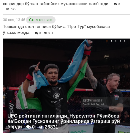
совриндор бўлган тайпейлик мутахассисни жалб этди
0
735
30 ноя, 13:46
Стол тенниси
Тошкентда стол тенниси бўйича "Про-Тур" мусобақаси
ўтказилмоқда
0
851
•
•
•
•
•
UFC рейтинги янгиланди. Нурсултон Рўзибоев
ва Богдан Гусковнинг ўринларида ўзгариш рўй
берди
0
26831