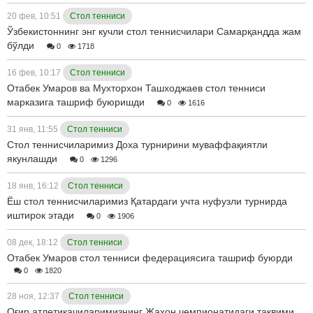
20 фев, 10:51
Стол тенниси
Ўзбекистоннинг энг кучли стол теннисчилари Самарқандда жам
бўлди
0
1718
16 фев, 10:17
Стол тенниси
Отабек Умаров ва Мухторхон Ташходжаев стол тенниси
марказига ташриф буюришди
0
1616
31 янв, 11:55
Стол тенниси
Стол теннисчиларимиз Доха турнирини муваффақиятли
якунлашди
0
1296
18 янв, 16:12
Стол тенниси
Ёш стол теннисчиларимиз Қатардаги учта нуфузли турнирда
иштирок этади
0
1906
08 дек, 18:12
Стол тенниси
Отабек Умаров стол тенниси федерациясига ташриф буюрди
0
1820
28 ноя, 12:37
Стол тенниси
Оғир атлетикачиларимизнинг Жаҳон чемпионатидаги тақвими