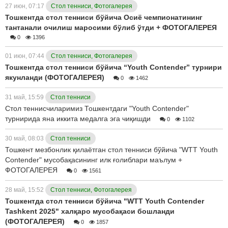
27 июн, 07:17
Стол тенниси, Фотогалерея
Тошкентда стол тенниси бўйича Осиё чемпионатининг
тантанали очилиш маросими бўлиб ўтди + ФОТОГАЛЕРЕЯ
0
1396
01 июн, 07:44
Стол тенниси, Фотогалерея
Тошкентда стол тенниси бўйича “Youth Contender” турнири
якунланди (ФОТОГАЛЕРЕЯ)
0
1462
31 май, 15:59
Стол тенниси
Стол теннисчиларимиз Тошкентдаги "Youth Contender"
турнирида яна иккита медалга эга чиқишди
0
1102
30 май, 08:03
Стол тенниси
Тошкент мезбонлик қилаётган стол тенниси бўйича "WTT Youth
Contender" мусобақасининг илк ғолиблари маълум +
ФОТОГАЛЕРЕЯ
0
1561
28 май, 15:52
Стол тенниси, Фотогалерея
Тошкентда стол тенниси бўйича "WTT Youth Contender
Tashkent 2025" халқаро мусобақаси бошланди
(ФОТОГАЛЕРЕЯ)
0
1857