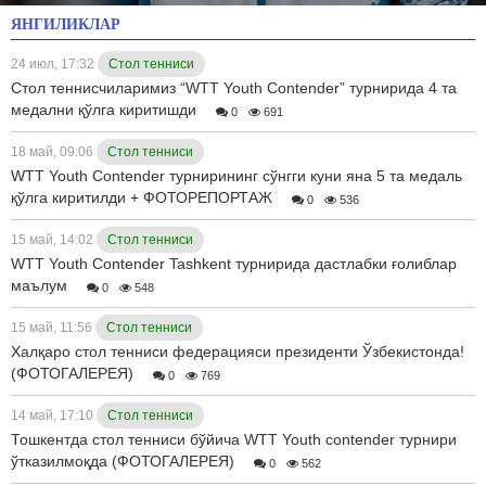
ЯНГИЛИКЛАР
24 июл, 17:32
Стол тенниси
Стол теннисчиларимиз “WTT Youth Contender” турнирида 4 та
медални қўлга киритишди
0
691
18 май, 09:06
Стол тенниси
WTT Youth Сontender турнирининг сўнгги куни яна 5 та медаль
қўлга киритилди + ФОТОРЕПОРТАЖ
0
536
15 май, 14:02
Стол тенниси
WTT Youth Contender Tashkent турнирида дастлабки ғолиблар
маълум
0
548
15 май, 11:56
Стол тенниси
Халқаро стол тенниси федерацияси президенти Ўзбекистонда!
(ФОТОГАЛЕРЕЯ)
0
769
14 май, 17:10
Стол тенниси
Тошкентда стол тенниси бўйича WTT Youth contender турнири
ўтказилмоқда (ФОТОГАЛЕРЕЯ)
0
562