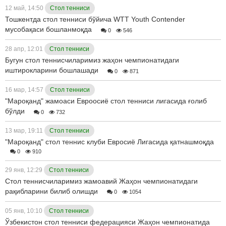
12 май, 14:50
Стол тенниси
Тошкентда стол тенниси бўйича WTT Youth Contender
мусобақаси бошланмоқда
0
546
28 апр, 12:01
Стол тенниси
Бугун стол теннисчиларимиз жаҳон чемпионатидаги
иштирокларини бошлашади
0
871
16 мар, 14:57
Стол тенниси
"Мароқанд" жамоаси Евроосиё стол тенниси лигасида ғолиб
бўлди
0
732
13 мар, 19:11
Стол тенниси
"Мароқанд" стол теннис клуби Евросиё Лигасида қатнашмоқда
0
910
29 янв, 12:29
Стол тенниси
Стол теннисчиларимиз жамоавий Жаҳон чемпионатидаги
рақибларини билиб олишди
0
1054
05 янв, 10:10
Стол тенниси
Ўзбекистон стол тенниси федерацияси Жаҳон чемпионатида