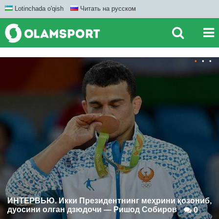
Lotinchada o'qish
Читать на русском
•
•
•
ИНТЕРВЬЮ. Икки Президентнинг меҳрини қозониб,
дуосини олган дзюдочи — Ришод Собиров
0