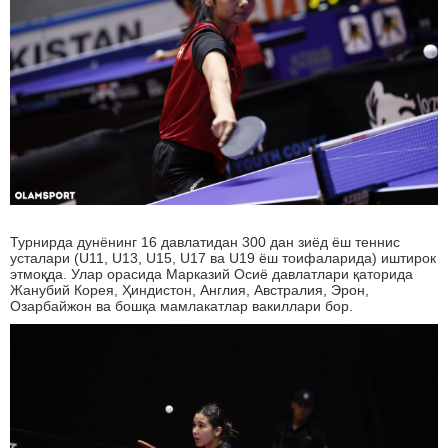
Турнирда дунёнинг 16 давлатидан 300 дан зиёд ёш теннис
усталари (U11, U13, U15, U17 ва U19 ёш тоифаларида) иштирок
этмоқда. Улар орасида Марказий Осиё давлатлари қаторида
Жанубий Корея, Ҳиндистон, Англия, Австралия, Эрон,
Озарбайжон ва бошқа мамлакатлар вакиллари бор.