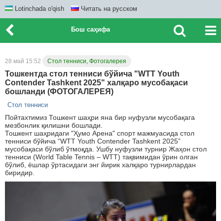
Lotinchada o'qish
Читать на русском
Бош саҳифа
28 май 15:52
Стол тенниси, Фотогалерея
Тошкентда стол тенниси бўйича "WTT Youth
Contender Tashkent 2025" халқаро мусобақаси
бошланди (ФОТОГАЛЕРЕЯ)
Стол тенниси
Пойтахтимиз Тошкент шаҳри яна бир нуфузли мусобақага
мезбонлик қилишни бошлади.
Тошкент шаҳридаги "Ҳумо Арена" спорт мажмуасида стол
тенниси бўйича “WTT Youth Contender Tashkent 2025”
мусобақаси бўлиб ўтмоқда. Ушбу нуфузли турнир Жаҳон стол
тенниси (World Table Tennis – WTT) тақвимидан ўрин олган
бўлиб, ёшлар ўртасидаги энг йирик халқаро турнирлардан
биридир.