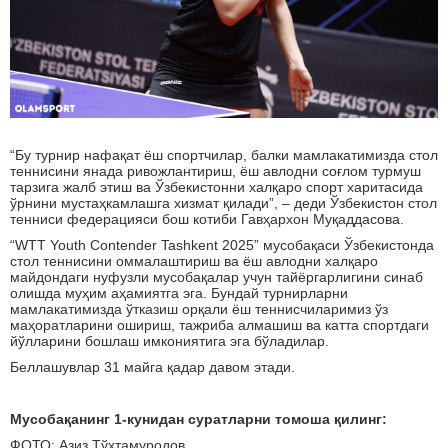
“Бу турнир нафақат ёш спортчилар, балки мамлакатимизда стол
теннисини янада ривожлантириш, ёш авлодни соғлом турмуш
тарзига жалб этиш ва Ўзбекистонни халқаро спорт харитасида
ўрнини мустаҳкамлашга хизмат қилади”, – деди Ўзбекистон стол
тенниси федерацияси бош котиби Гавҳархон Муқаддасова.
“WTT Youth Contender Tashkent 2025” мусобақаси Ўзбекистонда
стол теннисини оммалаштириш ва ёш авлодни халқаро
майдондаги нуфузли мусобақалар учун тайёргарлигини синаб
олишда муҳим аҳамиятга эга. Бундай турнирларни
мамлакатимизда ўтказиш орқали ёш теннисчиларимиз ўз
маҳоратларини ошириш, тажриба алмашиш ва катта спортдаги
йўлларини бошлаш имкониятига эга бўладилар.
Беллашувлар 31 майга қадар давом этади.
Мусобақанинг 1-кунидан суратларни томоша қилинг:
ФОТО: Азиз Тўхтамуродов