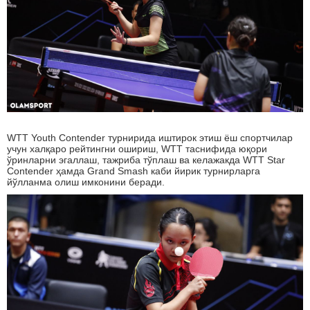
WTT Youth Contender турнирида иштирок этиш ёш спортчилар
учун халқаро рейтингни ошириш, WTT таснифида юқори
ўринларни эгаллаш, тажриба тўплаш ва келажакда WTT Star
Contender ҳамда Grand Smash каби йирик турнирларга
йўлланма олиш имконини беради.