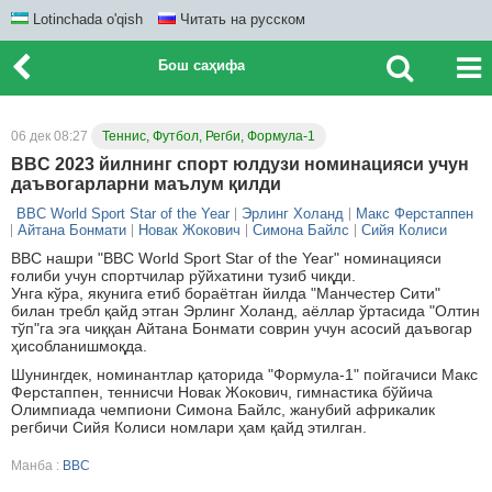
Lotinchada o'qish
Читать на русском
Бош саҳифа
06 дек 08:27
Теннис, Футбол, Регби, Формула-1
BBC 2023 йилнинг спорт юлдузи номинацияси учун
даъвогарларни маълум қилди
BBC World Sport Star of the Year
Эрлинг Холанд
Макс Ферстаппен
Айтана Бонмати
Новак Жокович
Симона Байлс
Сийя Колиси
BBC нашри "BBC World Sport Star of the Year" номинацияси
ғолиби учун спортчилар рўйхатини тузиб чиқди.
Унга кўра, якунига етиб бораётган йилда "Манчестер Сити"
билан требл қайд этган Эрлинг Холанд, аёллар ўртасида "Олтин
тўп"га эга чиққан Айтана Бонмати соврин учун асосий даъвогар
ҳисобланишмоқда.
Шунингдек, номинантлар қаторида "Формула-1" пойгачиси Макс
Ферстаппен, теннисчи Новак Жокович, гимнастика бўйича
Олимпиада чемпиони Симона Байлс, жанубий африкалик
регбичи Сийя Колиси номлари ҳам қайд этилган.
Манба :
BBC