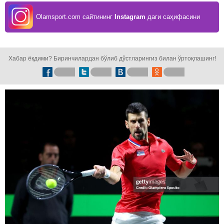
Olamsport.com сайтининг
Instagram
даги саҳифасини
кузатинг!
Хабар ёқдими? Биринчилардан бўлиб дўстларингиз билан ўртоқлашинг!