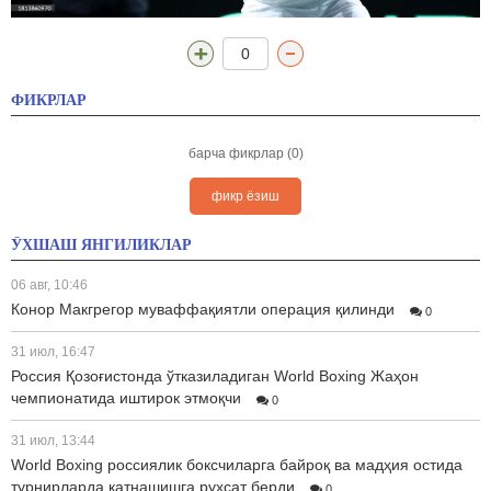
0
ФИКРЛАР
барча фикрлар (0)
фикр ёзиш
ЎХШАШ ЯНГИЛИКЛАР
06 авг, 10:46
Конор Макгрегор муваффақиятли операция қилинди
0
31 июл, 16:47
Россия Қозоғистонда ўтказиладиган World Boxing Жаҳон
чемпионатида иштирок этмоқчи
0
31 июл, 13:44
World Boxing россиялик боксчиларга байроқ ва мадҳия остида
турнирларда қатнашишга рухсат берди
0