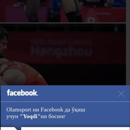
Olamsport ни Facebook да ўқиш
учун
"Yoqdi"
ни босинг