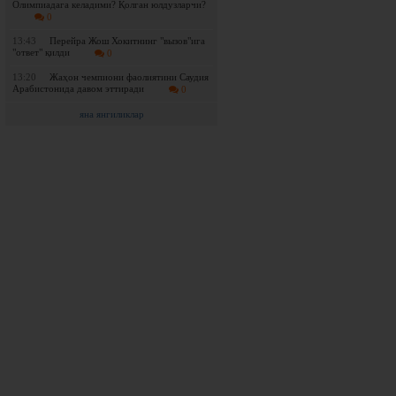
Олимпиадага келадими? Қолган юлдузларчи?
0
13:43
Перейра Жош Хокитнинг "вызов"ига
"ответ" қилди
0
13:20
Жаҳон чемпиони фаолиятини Саудия
Арабистонида давом эттиради
0
яна янгиликлар