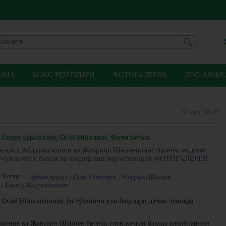
ММА
БОКС РЕЙТИНГИ
ФОТОГАЛЕРЕЯ
ЛОС-АНЖЕЛ
07 окт 18:43
Спорт курашлари, Осиё ўйинлари, Фотогалерея
Бекзод Абдураҳмонов ва Жавраил Шапиевнинг бронза медали
учун кечган баҳси ва тақдирлаш маросимидан ФОТОГАЛЕРЕЯ
Теглар :
Эркин кураш
Осиё ўйинлари
Жавраил Шапиев
Бекзод Абдураҳмонов
Осиё ўйинларининг ўн тўртинчи кун баҳслари давом этмоқда
монов ва Жавраил Шапиев бронза учун кечган баҳсда рақибларини