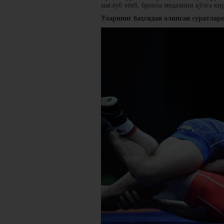
мағлуб этиб, бронза медалини қўлга ки
Уларнинг баҳсидан олинган суратлар