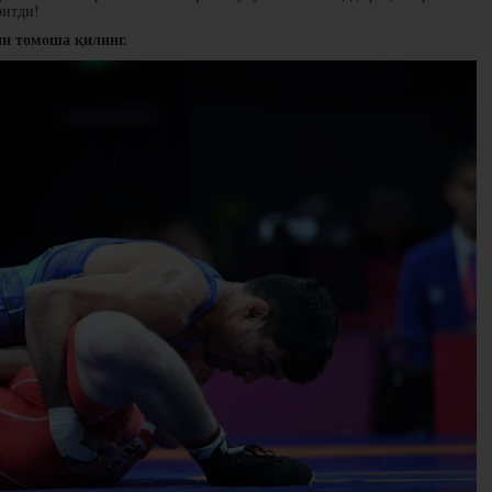
ритди!
ни томоша қилинг.