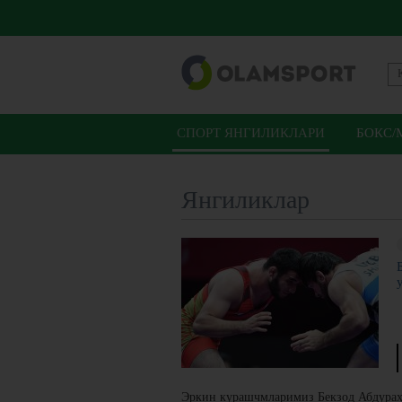
СПОРТ ЯНГИЛИКЛАРИ
БОКС/
Янгиликлар
Эркин курашчмларимиз Бекзод Абдураҳ