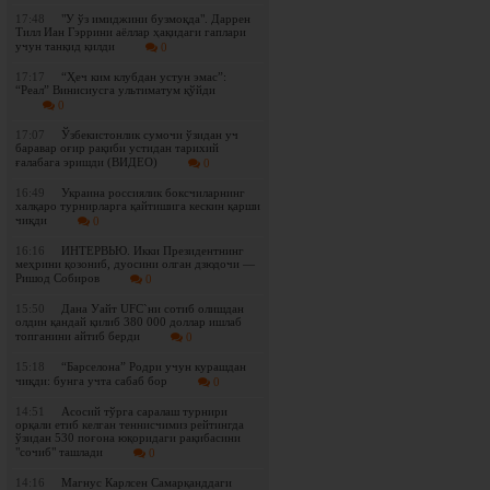
17:48
"У ўз имиджини бузмоқда". Даррен
Тилл Иан Гэррини аёллар ҳақидаги гаплари
учун танқид қилди
0
17:17
“Ҳеч ким клубдан устун эмас”:
“Реал” Винисиусга ультиматум қўйди
0
17:07
Ўзбекистонлик сумочи ўзидан уч
баравар оғир рақиби устидан тарихий
ғалабага эришди (ВИДЕО)
0
16:49
Украина россиялик боксчиларнинг
халқаро турнирларга қайтишига кескин қарши
чиқди
0
16:16
ИНТЕРВЬЮ. Икки Президентнинг
меҳрини қозониб, дуосини олган дзюдочи —
Ришод Собиров
0
15:50
Дана Уайт UFC`ни сотиб олишдан
олдин қандай қилиб 380 000 доллар ишлаб
топганини айтиб берди
0
15:18
“Барселона” Родри учун курашдан
чиқди: бунга учта сабаб бор
0
14:51
Асосий тўрга саралаш турнири
орқали етиб келган теннисчимиз рейтингда
ўзидан 530 поғона юқоридаги рақибасини
"сочиб" ташлади
0
14:16
Магнус Карлсен Самарқанддаги