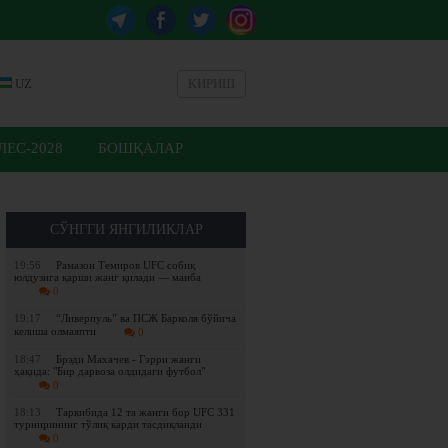
UZ
КИРИШ
ЕС-2028
БОШҚАЛАР
СЎНГГИ ЯНГИЛИКЛАР
19:56
Рамазон Темиров UFC собиқ
юлдузига қарши жанг қилади — манба
0
19:17
“Ливерпуль” ва ПСЖ Барколя бўйича
келиша олмаяпти
0
18:47
Брэди Махачев - Гэрри жанги
ҳақида: "Бир дарвоза олдидаги футбол"
0
18:13
Таркибида 12 та жанги бор UFC 331
турнирининг тўлиқ карди тасдиқланди
0