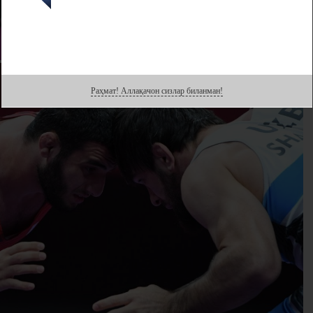
Раҳмат! Аллақачон сизлар биланман!