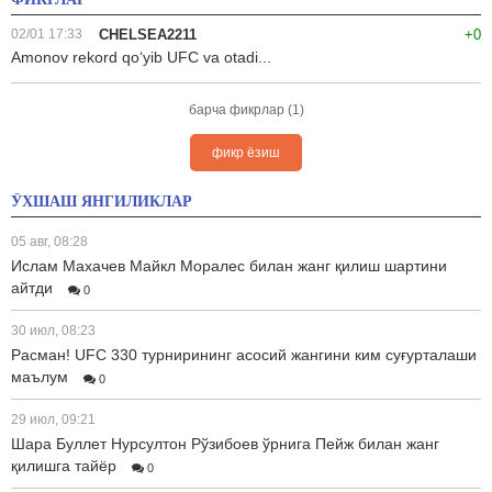
02/01 17:33
CHELSEA2211
+0
Amonov rekord qoʻyib UFC va otadi...
барча фикрлар (1)
фикр ёзиш
ЎХШАШ ЯНГИЛИКЛАР
05 авг, 08:28
Ислам Махачев Майкл Моралес билан жанг қилиш шартини
айтди
0
30 июл, 08:23
Расман! UFC 330 турнирининг асосий жангини ким суғурталаши
маълум
0
29 июл, 09:21
Шара Буллет Нурсултон Рўзибоев ўрнига Пейж билан жанг
қилишга тайёр
0