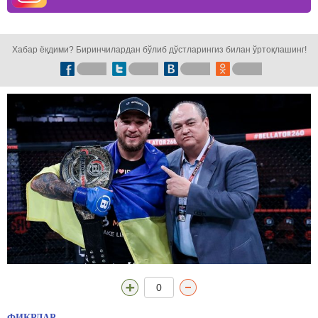
кузатинг!
Хабар ёқдими? Биринчилардан бўлиб дўстларингиз билан ўртоқлашинг!
0
ФИКРЛАР