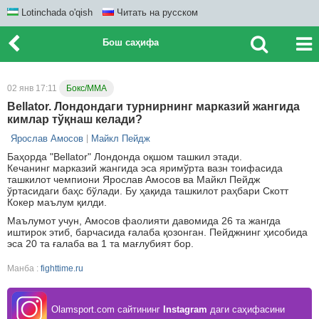
Lotinchada o'qish
Читать на русском
Бош саҳифа
02 янв 17:11
Бокс/ММА
Bellator. Лондондаги турнирнинг марказий жангида
кимлар тўқнаш келади?
Ярослав Амосов
Майкл Пейдж
Баҳорда "Bellator" Лондонда оқшом ташкил этади.
Кечанинг марказий жангида эса яримўрта вазн тоифасида
ташкилот чемпиони Ярослав Амосов ва Майкл Пейдж
ўртасидаги баҳс бўлади. Бу ҳақида ташкилот раҳбари Скотт
Кокер маълум қилди.
Маълумот учун, Амосов фаолияти давомида 26 та жангда
иштирок этиб, барчасида ғалаба қозонган. Пейджнинг ҳисобида
эса 20 та ғалаба ва 1 та мағлубият бор.
Манба :
fighttime.ru
Olamsport.com сайтининг
Instagram
даги саҳифасини