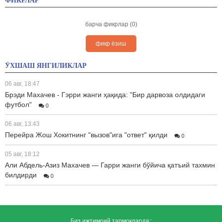
ФИКРЛАР
барча фикрлар (0)
фикр ёзиш
ЎХШАШ ЯНГИЛИКЛАР
06 авг, 18:47
Брэди Махачев - Гэрри жанги ҳақида: "Бир дарвоза олдидаги
футбол"
0
06 авг, 13:43
Перейра Жош Хокитнинг "вызов"ига "ответ" қилди
0
05 авг, 18:12
Али Абдель-Азиз Махачев — Гарри жанги бўйича қатъий тахмин
билдирди
0
Биз ижтимоий тармоқларда::