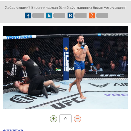
Хабар ёқдими? Биринчилардан бўлиб дўстларингиз билан ўртоқлашинг!
0