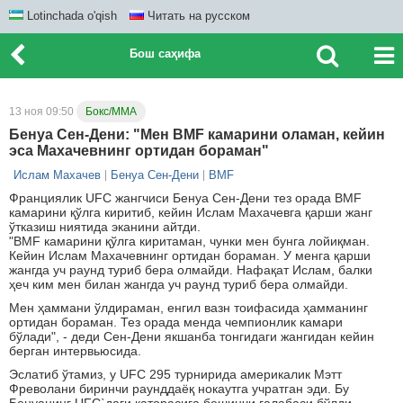
Lotinchada o'qish
Читать на русском
Бош саҳифа
13 ноя 09:50
Бокс/ММА
Бенуа Сен-Дени: "Мен BMF камарини оламан, кейин
эса Махачевнинг ортидан бораман"
Ислам Махачев
Бенуа Сен-Дени
BMF
Франциялик UFC жангчиси Бенуа Сен-Дени тез орада BMF
камарини қўлга киритиб, кейин Ислам Махачевга қарши жанг
ўтказиш ниятида эканини айтди.
"BMF камарини қўлга киритаман, чунки мен бунга лойиқман.
Кейин Ислам Махачевнинг ортидан бораман. У менга қарши
жангда уч раунд туриб бера олмайди. Нафақат Ислам, балки
ҳеч ким мен билан жангда уч раунд туриб бера олмайди.
Мен ҳаммани ўлдираман, енгил вазн тоифасида ҳамманинг
ортидан бораман. Тез орада менда чемпионлик камари
бўлади", - деди Сен-Дени якшанба тонгидаги жангидан кейин
берган интервьюсида.
Эслатиб ўтамиз, у UFC 295 турнирида америкалик Мэтт
Фреволани биринчи раунддаёқ нокаутга учратган эди. Бу