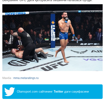
Бенуанинг UFC`даги қаторасига бешинчи ғалабаси бўлди.
Манба :
mma.metaratings.ru
Olamsport.com сайтининг
Twitter
даги саҳифасини
кузатинг!