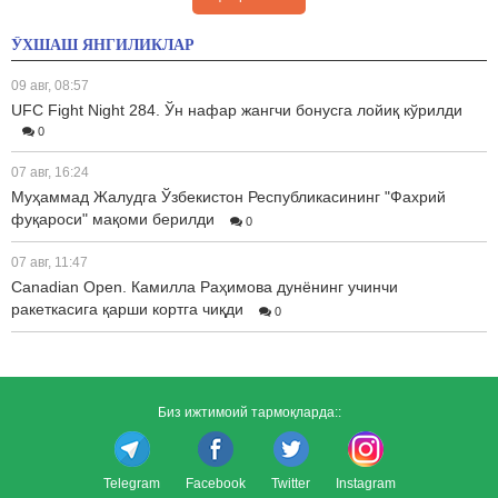
ЎХШАШ ЯНГИЛИКЛАР
09 авг, 08:57
UFC Fight Night 284. Ўн нафар жангчи бонусга лойиқ кўрилди
0
07 авг, 16:24
Муҳаммад Жалудга Ўзбекистон Республикасининг "Фахрий
фуқароси" мақоми берилди
0
07 авг, 11:47
Canadian Open. Камилла Раҳимова дунёнинг учинчи
ракеткасига қарши кортга чиқди
0
Биз ижтимоий тармоқларда::
Telegram
Facebook
Twitter
Instagram