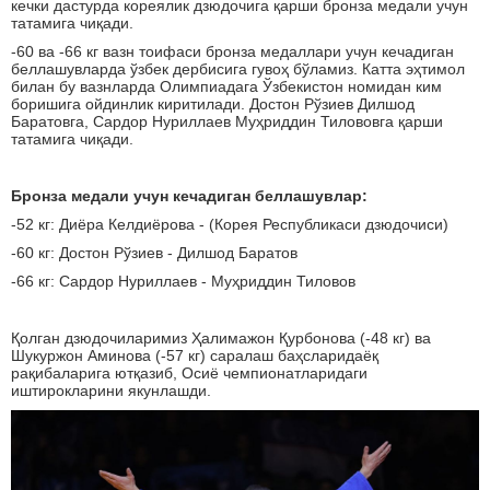
кечки дастурда кореялик дзюдочига қарши бронза медали учун
татамига чиқади.
-60 ва -66 кг вазн тоифаси бронза медаллари учун кечадиган
беллашувларда ўзбек дербисига гувоҳ бўламиз. Катта эҳтимол
билан бу вазнларда Олимпиадага Ўзбекистон номидан ким
боришига ойдинлик киритилади. Достон Рўзиев Дилшод
Баратовга, Сардор Нуриллаев Муҳриддин Тилововга қарши
татамига чиқади.
Бронза медали учун кечадиган беллашувлар:
-52 кг: Диёра Келдиёрова - (Корея Республикаси дзюдочиси)
-60 кг: Достон Рўзиев - Дилшод Баратов
-66 кг: Сардор Нуриллаев - Муҳриддин Тиловов
Қолган дзюдочиларимиз Ҳалимажон Қурбонова (-48 кг) ва
Шукуржон Аминова (-57 кг) саралаш баҳсларидаёқ
рақибаларига ютқазиб, Осиё чемпионатларидаги
иштирокларини якунлашди.