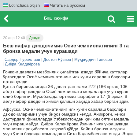
Lotinchada o'qish
Читать на русском
Бош саҳифа
20 апр 12:40
Дзюдо
Беш нафар дзюдочимиз Осиё чемпионатининг 3 та
бронза медали учун курашади
Сардор Нуриллаев
Достон Рўзиев
Муҳриддин Тиловов
Диёра Келдиёрова
Гонконг давлати мезбонлик қилаётган дзюдо бўйича катталар
ўртасидаги Осиё чемпионатининг илк кунги саралаш баҳслари
ортда қолди.
Қитъа биринчилигида 36 давлатдан жами 272 (166 эркак, 106
аёл) нафар дзюдочи Осиё чемпионати медаллари учун кураш
олиб боряпти. Мусобақада юртимиз шарафини 17 (9 эркак, 8
аёл) нафар дзюдочи ҳимоя қилиши ҳақида хабар берган эдик.
Афсуски, Осиё чемпионатининг илк кунги саралаш баҳслари
дзюдочиларимиз учун бироз омадсиз келди. Аниқроғи, кечки
дастурдаги финалларда Ўзбекистондан ҳеч ким олтин медаль
учун курашмайди. Диёра Келдиёрова ўзининг илк учрашувида
япониялик рақибасига ютқазиб қўйди. Кейин бронза медали
учун ўтиш баҳсида жамоадоши Сита Кадамбаевани енгди. Энди