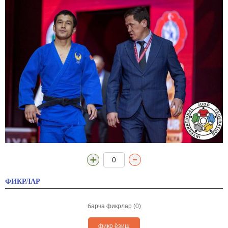
0
ФИКРЛАР
барча фикрлар (0)
фикр ёзиш