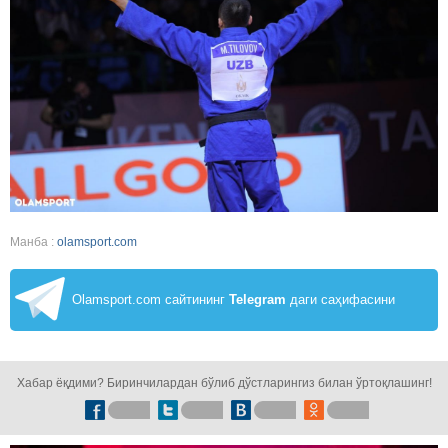
Манба :
olamsport.com
Olamsport.com сайтининг
Telegram
даги саҳифасини
кузатинг!
Хабар ёқдими? Биринчилардан бўлиб дўстларингиз билан ўртоқлашинг!