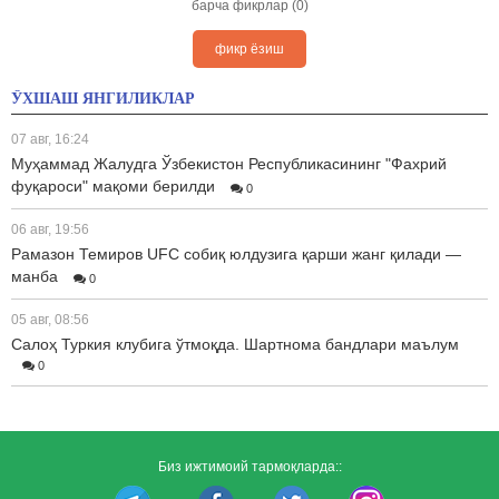
барча фикрлар (0)
фикр ёзиш
ЎХШАШ ЯНГИЛИКЛАР
07 авг, 16:24
Муҳаммад Жалудга Ўзбекистон Республикасининг "Фахрий
фуқароси" мақоми берилди
0
06 авг, 19:56
Рамазон Темиров UFC собиқ юлдузига қарши жанг қилади —
манба
0
05 авг, 08:56
Салоҳ Туркия клубига ўтмоқда. Шартнома бандлари маълум
0
Биз ижтимоий тармоқларда::