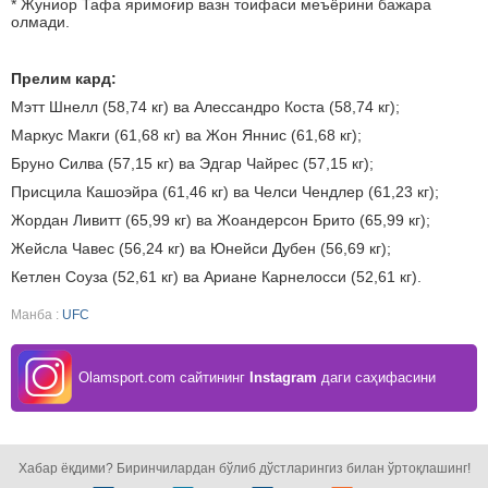
* Жуниор Тафа яримоғир вазн тоифаси меъёрини бажара
олмади.
Прелим кард:
Мэтт Шнелл (58,74 кг) ва Алессандро Коста (58,74 кг);
Маркус Макги (61,68 кг) ва Жон Яннис (61,68 кг);
Бруно Силва (57,15 кг) ва Эдгар Чайрес (57,15 кг);
Присцила Кашоэйра (61,46 кг) ва Челси Чендлер (61,23 кг);
Жордан Ливитт (65,99 кг) ва Жоандерсон Брито (65,99 кг);
Жейсла Чавес (56,24 кг) ва Юнейси Дубен (56,69 кг);
Кетлен Соуза (52,61 кг) ва Ариане Карнелосси (52,61 кг).
Манба :
UFC
Olamsport.com сайтининг
Instagram
даги саҳифасини
кузатинг!
Хабар ёқдими? Биринчилардан бўлиб дўстларингиз билан ўртоқлашинг!