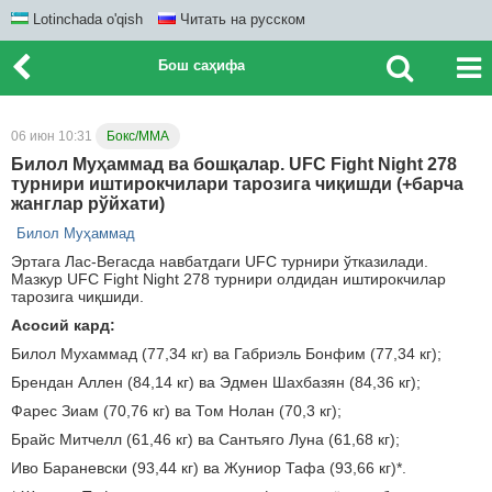
Lotinchada o'qish
Читать на русском
Бош саҳифа
06 июн 10:31
Бокс/ММА
Билол Муҳаммад ва бошқалар. UFC Fight Night 278
турнири иштирокчилари тарозига чиқишди (+барча
жанглар рўйхати)
Билол Муҳаммад
Эртага Лас-Вегасда навбатдаги UFC турнири ўтказилади.
Мазкур UFC Fight Night 278 турнири олдидан иштирокчилар
тарозига чиқшиди.
Асосий кард:
Билол Мухаммад (77,34 кг) ва Габриэль Бонфим (77,34 кг);
Брендан Аллен (84,14 кг) ва Эдмен Шахбазян (84,36 кг);
Фарес Зиам (70,76 кг) ва Том Нолан (70,3 кг);
Брайс Митчелл (61,46 кг) ва Сантьяго Луна (61,68 кг);
Иво Бараневски (93,44 кг) ва Жуниор Тафа (93,66 кг)*.