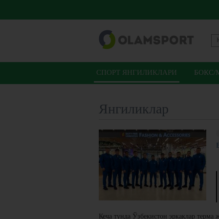
СПОРТ ЯНГИЛИКЛАРИ
БОКС/
Янгиликлар
Кеча тунда Ўзбекистон эркаклар терма