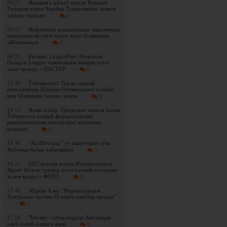
09:22
Японияга жўнаб кетган Рамазон
Темиров укаси Азизбек Темировнинг жанги
ҳақида гапирди
0
08:57
Инфантино жазманининг лавозимини
оширишда ва унга товон пули тўланишда
айбланмоқда
0
08:31
Расман! Суҳроббек Отажонов
Octagon League чемпионлик камари учун
жанг қилади + ПОСТЕР
0
19:59
Ўзбекистон? Турли сунъий
интеллектлар Шахмат Олимпиадаси ғолиби
ким бўлишини тахмин қилди
0
19:15
Яхши хабар: Президент вакили билан
Ўзбекистон хоккей федерациясини
ривожлантириш масалалари муҳокама
қилинди
0
18:48
“Ал Иттиҳод” уч мавсумдан сўнг
Фабиньо билан хайрлашди
0
18:21
UFC асосий жанги Нурмагомедов -
Ядонг бўлган турнир учун расмий постерни
эълон қилди + ФОТО
0
17:49
Абдель-Азиз: "Нурмагомедов
Топурияни таслим бўлишга мажбур қилади"
0
17:18
"Милан" собиқ юлдузи Англиядан
клуб сотиб олишга яқин
0