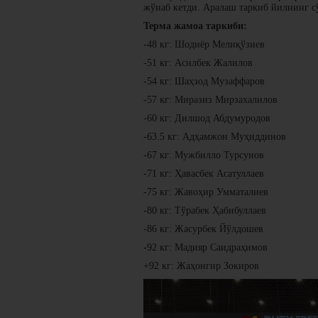
жўнаб кетди. Аралаш таркиб йилнинг с
Терма жамоа таркиби:
-48 кг: Шодиёр Мелиқўзиев
-51 кг: Асилбек Жалилов
-54 кг: Шаҳзод Музаффаров
-57 кг: Миразиз Мирзахалилов
-60 кг: Дилшод Абдумуродов
-63.5 кг: Адҳамжон Муҳиддинов
-67 кг: Мужбилло Турсунов
-71 кг: Ҳавасбек Асатуллаев
-75 кг: Жавоҳир Умматалиев
-80 кг: Тўрабек Ҳабибуллаев
-86 кг: Жасурбек Йўлдошев
-92 кг: Мадияр Саидраҳимов
+92 кг: Жаҳонгир Зокиров