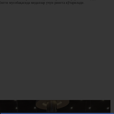
ўнгги мусобақасида медаллар учун рингга кўтарилади.