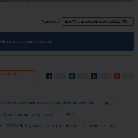
Ҳавола :
ook
даги саҳифасини кузатинг!
нгиз билан
иё чемпионатидаги илк медални қўлга киритишди
0
ча Осиё чемпионати бошланди
0
и". ФИФА ЖЧ ҳуқуқларини сотиш бўйича баёнот билан чиқди