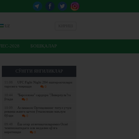
UZ
КИРИШ
ЕС-2028
БОШҚАЛАР
СЎНГГИ ЯНГИЛИКЛАР
11:08
UFC Fight Night 284 иштирокчилари
тарозига чиқишди
0
10:44
"Барселона" сардори "Ливерпуль"га
ўтади
0
10:09
Асламжон Ортиқовнинг титул учун
реванш жанги қачон ўтказилиши маълум
бўлди
0
09:48
Ёш оғир атлетикачиларимиз Осиё
чемпионатидаги илк медални қўлга
киритишди
0