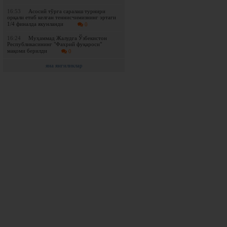
16:53
Асосий тўрга саралаш турнири
орқали етиб келган теннисчимизнинг эртаги
1/4 финалда якунланди
0
16:24
Муҳаммад Жалудга Ўзбекистон
Республикасининг "Фахрий фуқароси"
мақоми берилди
0
яна янгиликлар