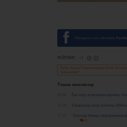
Olamsport.com сайтининг
Faceb
РЕЙТИНГ:
+1
Хабар ёқдими? Биринчилардан бўлиб дўстлари
ўртоқлашинг!
Ўхшаш янгиликлар
09:48
Ёш оғир атлетикачиларимиз Ос
12:39
Тошкентда оғир атлетика бўйи
11:35
"Хатолар бошқа такрорланмайд
0