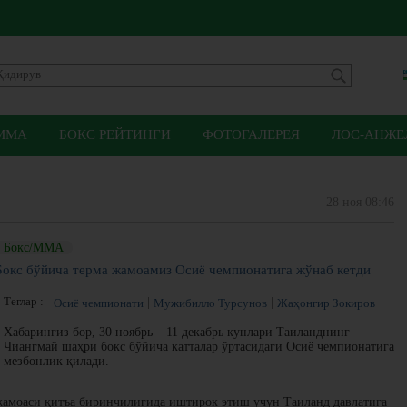
ММА
БОКС РЕЙТИНГИ
ФОТОГАЛЕРЕЯ
ЛОС-АНЖЕЛ
28 ноя 08:46
Бокс/ММА
Бокс бўйича терма жамоамиз Осиё чемпионатига жўнаб кетди
Теглар :
Осиё чемпионати
Мужибилло Турсунов
Жаҳонгир Зокиров
Хабарингиз бор, 30 ноябрь – 11 декабрь кунлари Таиланднинг
Чиангмай шаҳри бокс бўйича катталар ўртасидаги Осиё чемпионатига
мезбонлик қилади.
 жамоаси қитъа биринчилигида иштирок этиш учун Таиланд давлатига