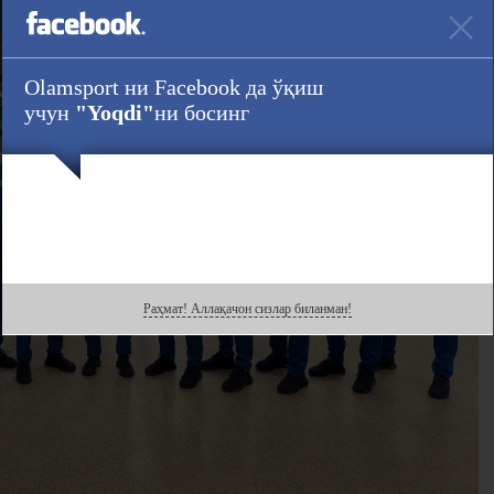
Olamsport ни Facebook да ўқиш
учун
"Yoqdi"
ни босинг
Раҳмат! Аллақачон сизлар биланман!