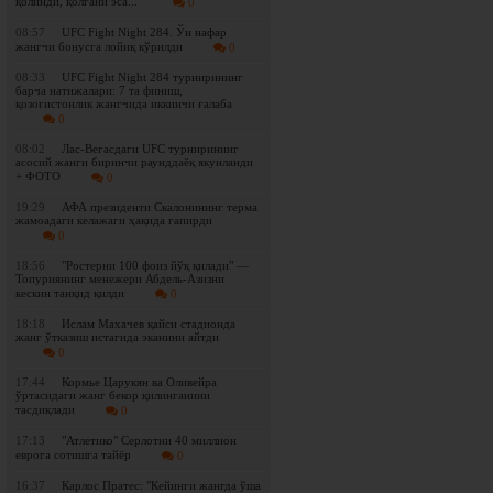
қолинди, қолгани эса..."
0
08:57
UFC Fight Night 284. Ўн нафар
жангчи бонусга лойиқ кўрилди
0
08:33
UFC Fight Night 284 турнирининг
барча натижалари: 7 та финиш,
қозоғистонлик жангчида иккинчи ғалаба
0
08:02
Лас-Вегасдаги UFC турнирининг
асосий жанги биринчи раунддаёқ якунланди
+ ФОТО
0
19:29
АФА президенти Скалонининг терма
жамоадаги келажаги ҳақида гапирди
0
18:56
"Ростерни 100 фоиз йўқ қилади" —
Топуриянинг менежери Абдель-Азизни
кескин танқид қилди
0
18:18
Ислам Махачев қайси стадионда
жанг ўтказиш истагида эканини айтди
0
17:44
Кормье Царукян ва Оливейра
ўртасидаги жанг бекор қилинганини
тасдиқлади
0
17:13
"Атлетико" Серлотни 40 миллион
еврога сотишга тайёр
0
16:37
Карлос Пратес: "Кейинги жангда ўша