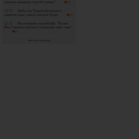
лаънати камарини тортиб оламан"
0
16:03
Дюбуа ва Уордли ўртасидаги
иккинчи жанг санаси маълум бўлди
0
15:32
Махачевнинг мураббийи: "Ислам
Йен Гэррини партерга тушириши шарт эмас"
0
яна янгиликлар