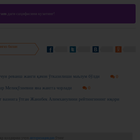
gram
даги саҳифасини кузатинг!
нгиз билан
чун реванш жанги қачон ўтказилиши маълум бўлди
0
р Мелиқўзиевни яна жангга чорлади
0
 вазнига ўтган Жанибек Алимханулини рейтингининг юқори
кр қолдириш учун
авторизациядан
ўтинг