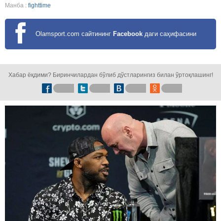
Манба :
fighttime
Olamsport.com сайтининг
Facebook
даги саҳифасини
кузатинг!
Хабар ёқдими? Биринчилардан бўлиб дўстларингиз билан ўртоқлашинг!