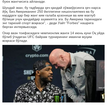
буюк жангчисига айланади.
Шундай экан, бу тадбирда ҳеч қандай хўжакўрсинга ҳеч нарса
йўқ. Биз Американинг 250 йиллигини нишонлаяпмиз ва бу
карддаги ҳар бир жанг ким ғалаба қозониши ва ким мағлуб
бўлиши учун қандайдир аҳамиятга эга. Бу Америка тарихидаги
энг тарихий спорт воқеаси", - деди Уайт "Forbes" нашрига
берган интервьюсида.
Оғир вазн тоифасидаги чемпионлик жанги 14 июнь куни Оқ уйда
бўлиб ўтадиган UFC байрам турнирининг иккинчи муҳим
воқеаси бўлади.