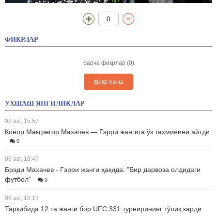
0
ФИКРЛАР
барча фикрлар (0)
фикр ёзиш
ЎХШАШ ЯНГИЛИКЛАР
07 авг, 15:57
Конор Макгрегор Махачев — Гэрри жангига ўз тахминини айтди
0
06 авг, 18:47
Брэди Махачев - Гэрри жанги ҳақида: "Бир дарвоза олдидаги
футбол"
0
06 авг, 18:13
Таркибида 12 та жанги бор UFC 331 турнирининг тўлиқ карди