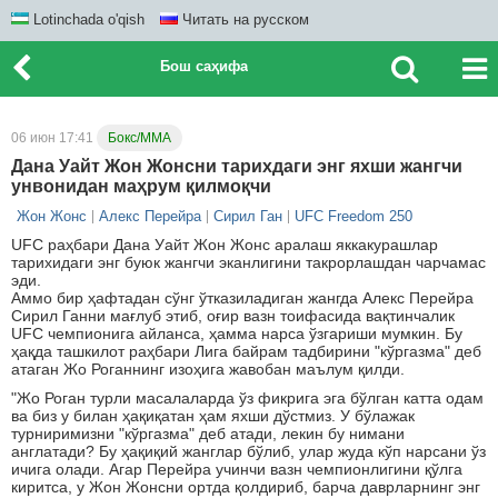
Lotinchada o'qish
Читать на русском
Бош саҳифа
06 июн 17:41
Бокс/ММА
Дана Уайт Жон Жонсни тарихдаги энг яхши жангчи
унвонидан маҳрум қилмоқчи
Жон Жонс
Алекс Перейра
Сирил Ган
UFC Freedom 250
UFC раҳбари Дана Уайт Жон Жонс аралаш яккакурашлар
тарихидаги энг буюк жангчи эканлигини такрорлашдан чарчамас
эди.
Аммо бир ҳафтадан сўнг ўтказиладиган жангда Алекс Перейра
Сирил Ганни мағлуб этиб, оғир вазн тоифасида вақтинчалик
UFC чемпионига айланса, ҳамма нарса ўзгариши мумкин. Бу
ҳақда ташкилот раҳбари Лига байрам тадбирини "кўргазма" деб
атаган Жо Роганнинг изоҳига жавобан маълум қилди.
"Жо Роган турли масалаларда ўз фикрига эга бўлган катта одам
ва биз у билан ҳақиқатан ҳам яхши дўстмиз. У бўлажак
турниримизни "кўргазма" деб атади, лекин бу нимани
англатади? Бу ҳақиқий жанглар бўлиб, улар жуда кўп нарсани ўз
ичига олади. Агар Перейра учинчи вазн чемпионлигини қўлга
киритса, у Жон Жонсни ортда қолдириб, барча даврларнинг энг