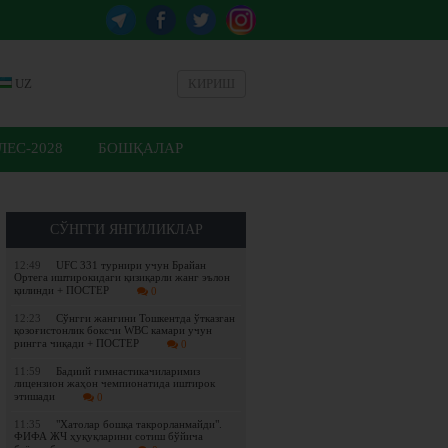
UZ
КИРИШ
ЕС-2028
БОШҚАЛАР
СЎНГГИ ЯНГИЛИКЛАР
12:49
UFC 331 турнири учун Брайан
Ортега иштирокидаги қизиқарли жанг эълон
қилинди + ПОСТЕР
0
12:23
Сўнгги жангини Тошкентда ўтказган
қозоғистонлик боксчи WBC камари учун
рингга чиқади + ПОСТЕР
0
11:59
Бадиий гимнастикачиларимиз
лицензион жаҳон чемпионатида иштирок
этишади
0
11:35
"Хатолар бошқа такрорланмайди".
ФИФА ЖЧ ҳуқуқларини сотиш бўйича