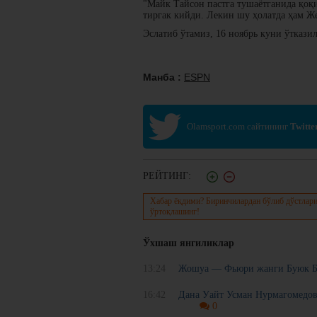
"Майк Тайсон пастга тушаётганида қоқи
тиргак кийди. Лекин шу ҳолатда ҳам Же
Эслатиб ўтамиз, 16 ноябрь куни ўтказил
Манба :
ESPN
Olamsport.com сайтининг
Twitte
РЕЙТИНГ:
Хабар ёқдими? Биринчилардан бўлиб дўстлари
ўртоқлашинг!
Ўхшаш янгиликлар
13:24
Жошуа — Фьюри жанги Буюк Бр
16:42
Дана Уайт Усман Нурмагомедовн
0