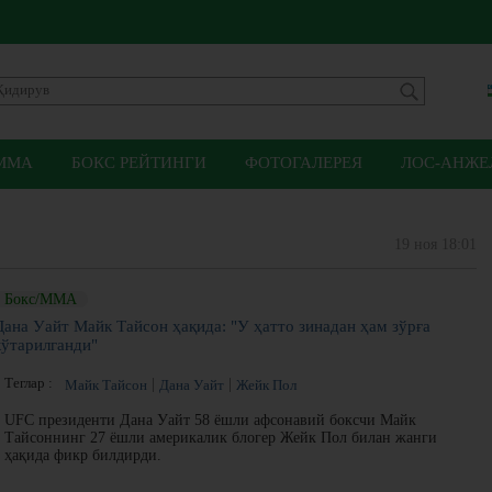
ММА
БОКС РЕЙТИНГИ
ФОТОГАЛЕРЕЯ
ЛОС-АНЖЕЛ
19 ноя 18:01
Бокс/ММА
Дана Уайт Майк Тайсон ҳақида: "У ҳатто зинадан ҳам зўрға
кўтарилганди"
Теглар :
Майк Тайсон
Дана Уайт
Жейк Пол
UFC президенти Дана Уайт 58 ёшли афсонавий боксчи Майк
Тайсоннинг 27 ёшли америкалик блогер Жейк Пол билан жанги
ҳақида фикр билдирди.