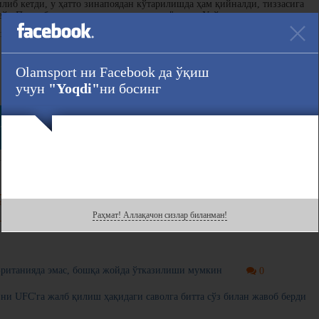
либ кетди, у ҳатто зинапоядан кўтарилишда ҳам қийналди, тиззасига
йк Пол у билан ҳеч нарса қила олмади", деди Уайт.
ган 8 раундлик бокс жангида Пол очколар эвазига ғалаба қозонганди.
Olamsport ни Facebook да ўқиш
Ҳавола :
учун
"Yoqdi"
ни босинг
r
даги саҳифасини кузатинг!
нгиз билан
Раҳмат! Аллақачон сизлар биланман!
итанияда эмас, бошқа жойда ўтказилиши мумкин
0
и UFC'га жалб қилиш ҳақидаги саволга битта сўз билан жавоб берди