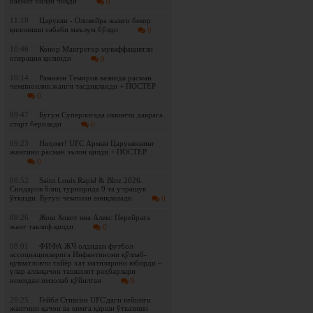
баёнот билан чиқди
0
11:18
Царукян - Оливейра жанги бекор
қилиниши сабаби маълум бўлди
0
10:46
Конор Макгрегор муваффақиятли
операция қилинди
0
10:14
Рамазон Темиров вазнида расман
чемпионлик жанги тасдиқланди + ПОСТЕР
0
09:47
Бугун Суперлигада иккинчи даврага
старт берилади
0
09:23
Ниҳоят! UFC Арман Царукяннинг
жангини расман эълон қилди + ПОСТЕР
0
08:52
Saint Louis Rapid & Blitz 2026.
Синдаров блиц турнирида 9 та учрашув
ўтказди. Бугун чемпион аниқланади
0
08:26
Жош Хокит яна Алекс Перейрага
жанг таклиф қилди
0
08:01
ФИФА ЖЧ олдидан футбол
ассоциацияларига Инфантинони қўллаб-
қувватловчи тайёр хат матнларини юборди –
улар аллақачон ташкилот раҳбарлари
номидан имзолаб қўйилган
0
20:25
Гейбл Стивсон UFC'даги кейинги
жангини қачон ва кимга қарши ўтказиши