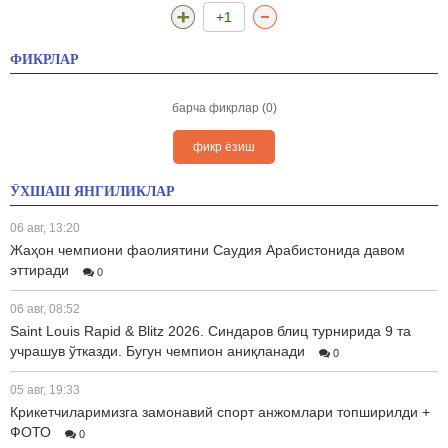
+1
ФИКРЛАР
барча фикрлар (0)
фикр ёзиш
ЎХШАШ ЯНГИЛИКЛАР
06 авг, 13:20
Жаҳон чемпиони фаолиятини Саудия Арабистонида давом
эттиради
0
06 авг, 08:52
Saint Louis Rapid & Blitz 2026. Синдаров блиц турнирида 9 та
учрашув ўтказди. Бугун чемпион аниқланади
0
05 авг, 19:33
Крикетчиларимизга замонавий спорт анжомлари топширилди +
ФОТО
0