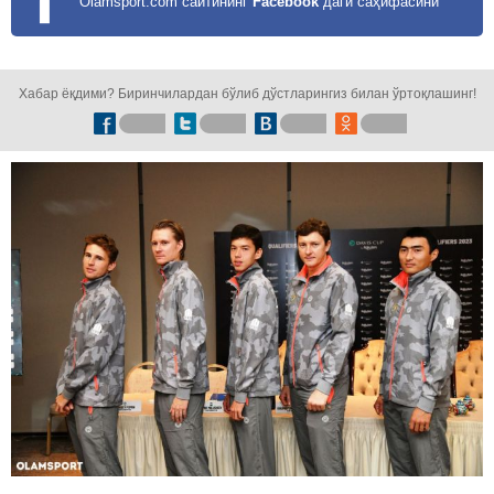
Olamsport.com сайтининг
Facebook
даги саҳифасини
кузатинг!
Хабар ёқдими? Биринчилардан бўлиб дўстларингиз билан ўртоқлашинг!