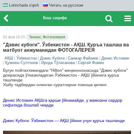
Lotinchada o'qish
Читать на русском
Бош саҳифа
02 фев 16:25
Теннис, Фотогалерея
"Дэвис кубоги". Ўзбекистон - АҚШ. Қуръа ташлаш ва
матбуот анжуманидан ФОТОГАЛЕРЕЯ
АҚШ
Ўзбекистон
Дэвис Кубоги
Санжар Файзиев
Денис Истомин
Ҳумоюн Султонов
Ирода Тўлаганова
Сергей Фомин
Бугун пойтахтимиздаги "Hilton" меҳмонхонасида "Дэвис кубоги"
доирасида ўтказиладиган Ўзбекистон - АҚШ ўйинига қуръа
ташланди.
Ушбу тадбирдан олинган суратларни томоша қилинг.
Денис Истомин АҚШга қарши ўйнамайди, у жамоани сардор
сифатида бошлаб чиқади
Дэвис Кубоги: Ўзбекистон — АҚШ ўйини учун қуръа ташланди