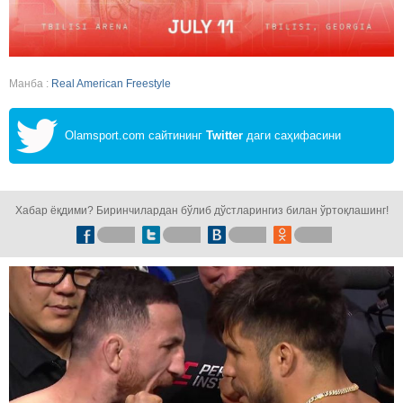
Манба :
Real American Freestyle
Olamsport.com сайтининг
Twitter
даги саҳифасини
кузатинг!
Хабар ёқдими? Биринчилардан бўлиб дўстларингиз билан ўртоқлашинг!