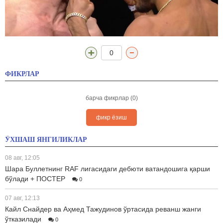
0
ФИКРЛАР
барча фикрлар (0)
фикр ёзиш
ЎХШАШ ЯНГИЛИКЛАР
08 авг, 12:05
Шара Буллетнинг RAF лигасидаги дебюти ватандошига қарши
бўлади + ПОСТЕР
0
07 авг, 12:13
Кайл Снайдер ва Аҳмед Тажудинов ўртасида реванш жанги
ўтказилади
0