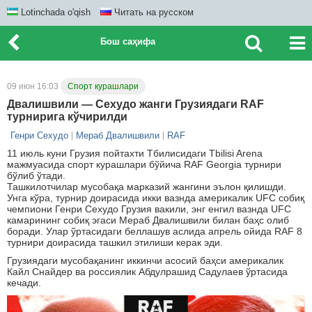
Lotinchada o'qish
Читать на русском
Бош саҳифа
09 июн 16:03
Спорт курашлари
Двалишвили — Сехудо жанги Грузиядаги RAF
турнирига кўчирилди
Генри Ceхудо
Мераб Двалишвили
RAF
11 июль куни Грузия пойтахти Тбилисидаги Tbilisi Arena
мажмуасида спорт курашлари бўйича RAF Georgia турнири
бўлиб ўтади.
Ташкилотчилар мусобақа марказий жангини эълон қилишди.
Унга кўра, турнир доирасида икки вазнда америкалик UFC cобиқ
чемпиони Генри Сехудо Грузия вакили, энг енгил вазнда UFC
камарининг собиқ эгаси Мераб Двалишвили билан баҳс олиб
боради. Улар ўртасидаги беллашув аслида апрель ойида RAF 8
турнири доирасида ташкил этилиши керак эди.
Грузиядаги мусобақанинг иккинчи асосий баҳси америкалик
Кайл Снайдер ва россиялик Абдулрашид Садулаев ўртасида
кечади.