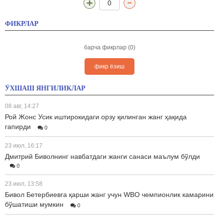
0
ФИКРЛАР
барча фикрлар (0)
фикр ёзиш
ЎХШАШ ЯНГИЛИКЛАР
08 авг, 14:27
Рой Жонс Усик иштирокидаги орзу қилинган жанг ҳақида
гапирди
0
23 июл, 16:17
Дмитрий Биволнинг навбатдаги жанги санаси маълум бўлди
0
23 июл, 13:58
Бивол Бетербиевга қарши жанг учун WBO чемпионлик камарини
бўшатиши мумкин
0