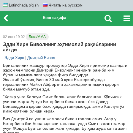
Lotinchada o'qish
Читать на русском
Бош саҳифа
02 июн 19:02
Бокс/ММА
Эдди Хирн Биволнинг эҳтимолий рақибларини
айтди
Эдди Хирн
Дмитрий Бивол
Британиялик машҳур промоутер Эдди Хирн яримоғир вазндаги
жаҳон чемпиони Дмитрий Биволнинг кейинги рақиби ким
бўлиши мумкинлиги ҳақида фикр билдирди.
Эслатиб ўтамиз, Бивол 30 май куни Екатеринбургда
германиялик Майкл Айфертни ҳакамларнинг якдил қарори
билан мағлуб этган эди.
"Ҳозир унга Каллум Смит билан жанг белгиланган. Кўпчилик
учинчи марта Артур Бетербиев билан жанг ёки Давид
Бенавидесга қарши баҳс ҳақида гапирмоқда, аммо Каллум ўз
имкониятини олиши керак.
Биз Дмитрий ва унинг жамоаси билан гаплашамиз. Агар у
Бетербиев ёки Бенавидесни танласа, унда Смит вакант камар
учун Жошуа Буатси билан жанг қилади. Бу ҳам жуда катта жанг