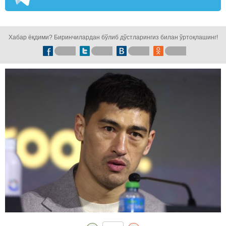
кузатинг!
Хабар ёқдими? Биринчилардан бўлиб дўстларингиз билан ўртоқлашинг!