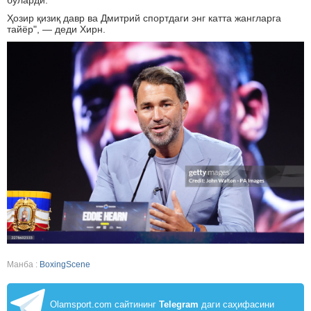
бўларди.
Ҳозир қизиқ давр ва Дмитрий спортдаги энг катта жангларга
тайёр", — деди Хирн.
Манба :
BoxingScene
Olamsport.com сайтининг
Telegram
даги саҳифасини