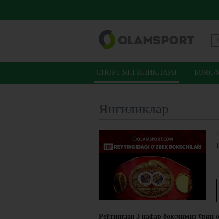
СПОРТ ЯНГИЛИКЛАРИ
БОКС/
Янгиликлар
Рейтингдан 3 нафар боксчимиз ўрин о