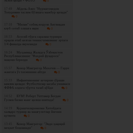
эълон қилди + ФОТО
0
17:49
Абдель-Азиз: "Нурмагомедов
Топурияни таслим бўлишга мажбур қилади"
0
17:18
"Милан" собиқ юлдузи Англиядан
клуб сотиб олишга яқин
0
16:53
Асосий тўрга саралаш турнири
орқали етиб келган теннисчимизнинг эртаги
1/4 финалда якунланди
0
16:24
Муҳаммад Жалудга Ўзбекистон
Республикасининг "Фахрий фуқароси"
мақоми берилди
0
15:57
Конор Макгрегор Махачев — Гэрри
жангига ўз тахминини айтди
0
15:33
Инфантинонинг кечирим сўраши
камлик қилади: Футболчилар касаба уюшмаси
ФИФА олдига тўртта талаб қўйди
0
14:52
БУМ! Роберт Уиттакер Богдан
Гусков билан жанг қилиш ниятида!
0
14:19
Курашчиларимизни Хитойдаги
халқаро турнир ва машғулотлар йиғини
кутяпти
0
13:45
Конор Макгрегор: "Энди ҳақиқий
меҳнат бошланади"
0