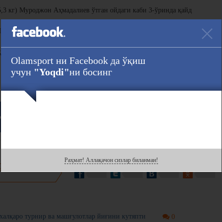
5,3 кг) Муроджон Аҳмадалиев ўтган ойдаги каби 3-ўринда қайд
Шоҳжаҳон Эргашев ўтган ойдагидан бир поғона юқорилаб, 13-ўринга
ҳрам Ғиёсов 15-ўринда қолди.
Olamsport ни Facebook да ўқиш
учун
"Yoqdi"
ни босинг
Ҳавола :
ook
даги саҳифасини кузатинг!
Раҳмат! Аллақачон сизлар биланман!
нгиз билан
алқаро турнир ва машғулотлар йиғини кутяпти
0