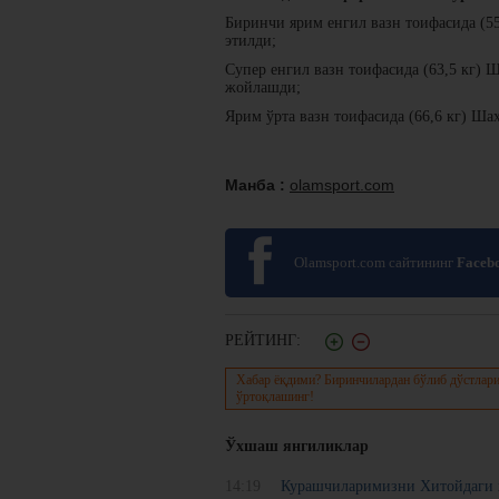
Биринчи ярим енгил вазн тоифасида (5
этилди;
Супер енгил вазн тоифасида (63,5 кг) 
жойлашди;
Ярим ўрта вазн тоифасида (66,6 кг) Ша
Манба :
olamsport.com
Olamsport.com сайтининг
Faceb
РЕЙТИНГ:
Хабар ёқдими? Биринчилардан бўлиб дўстлари
ўртоқлашинг!
Ўхшаш янгиликлар
14:19
Курашчиларимизни Хитойдаги х