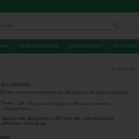
ММА
БОКС РЕЙТИНГИ
ФОТОГАЛЕРЕЯ
ЛОС-АНЖЕЛ
20 апр 08:26
Бокс рейтинги
IBF'нинг янгиланган рейтингида Шоҳжаҳон Эргашев кўтарилди
Теглар :
IBF
Муроджон Аҳмадалиев
Шоҳжаҳон Эргашев
Шаҳрам Ғиёсов
Халқаро бокс федерацияси (IBF) март ойи учун янгиланган
рейтингни эълон қилди.
лган: