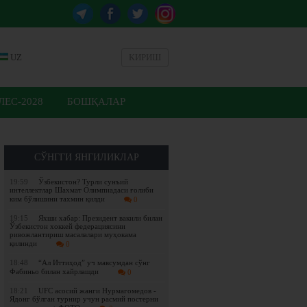
UZ
КИРИШ
ЕС-2028
БОШҚАЛАР
СЎНГГИ ЯНГИЛИКЛАР
19:59
Ўзбекистон? Турли сунъий
интеллектлар Шахмат Олимпиадаси ғолиби
ким бўлишини тахмин қилди
0
19:15
Яхши хабар: Президент вакили билан
Ўзбекистон хоккей федерациясини
ривожлантириш масалалари муҳокама
қилинди
0
18:48
“Ал Иттиҳод” уч мавсумдан сўнг
Фабиньо билан хайрлашди
0
18:21
UFC асосий жанги Нурмагомедов -
Ядонг бўлган турнир учун расмий постерни