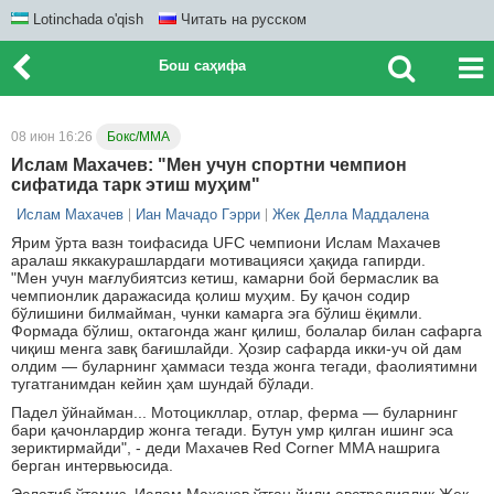
Lotinchada o'qish
Читать на русском
Бош саҳифа
08 июн 16:26
Бокс/ММА
Ислам Махачев: "Мен учун спортни чемпион
сифатида тарк этиш муҳим"
Ислам Махачев
Иан Мачадо Гэрри
Жек Делла Маддалена
Ярим ўрта вазн тоифасида UFC чемпиони Ислам Махачев
аралаш яккакурашлардаги мотивацияси ҳақида гапирди.
"Мен учун мағлубиятсиз кетиш, камарни бой бермаслик ва
чемпионлик даражасида қолиш муҳим. Бу қачон содир
бўлишини билмайман, чунки камарга эга бўлиш ёқимли.
Формада бўлиш, октагонда жанг қилиш, болалар билан сафарга
чиқиш менга завқ бағишлайди. Ҳозир сафарда икки-уч ой дам
олдим — буларнинг ҳаммаси тезда жонга тегади, фаолиятимни
тугатганимдан кейин ҳам шундай бўлади.
Падел ўйнайман... Мотоцикллар, отлар, ферма — буларнинг
бари қачонлардир жонга тегади. Бутун умр қилган ишинг эса
зериктирмайди", - деди Махачев Red Corner MMA нашрига
берган интервьюсида.