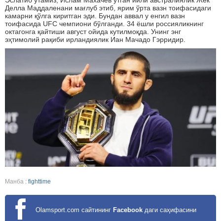
Эслатиб ўтамиз, Ислам Махачев ўтган йили австралиялик Жек
Делла Маддаленани мағлуб этиб, ярим ўрта вазн тоифасидаги
камарни қўлга киритган эди. Бундан аввал у енгил вазн
тоифасида UFC чемпиони бўлганди. 34 ёшли россияликнинг
октагонга қайтиши август ойида кутилмоқда. Унинг энг
эҳтимолий рақиби ирландиялик Иан Мачадо Гэрридир.
Манба :
fighttime
Olamsport.com сайтининг
Facebook
даги саҳифасини