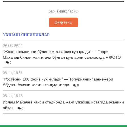
барча фикрлар (0)
фикр ёзиш
ЎХШАШ ЯНГИЛИКЛАР
09 авг, 09:44
"Жаҳон чемпиони бўлишимга саккиз кун қолди" — Гэрри
Махачев билан жангигача бўлган кунларни санамоқда + ФОТО
0
08 авг, 18:56
"Ростерни 100 фоиз йўқ қилади" — Топуриянинг менежери
Абдель-Азизни кескин танқид қилди
0
08 авг, 18:18
Ислам Махачев қайси стадионда жанг ўтказиш истагида эканини
айтди
0