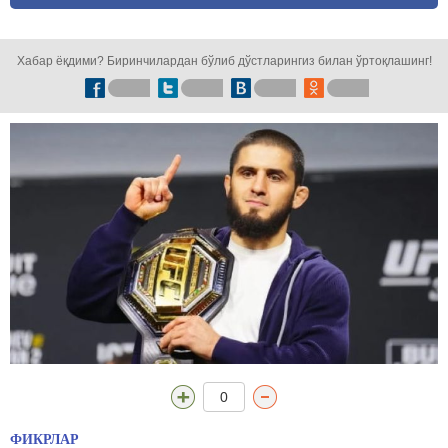
кузатинг!
Хабар ёқдими? Биринчилардан бўлиб дўстларингиз билан ўртоқлашинг!
0
ФИКРЛАР