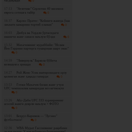
тасдиқлади
0
17:13
"Атлетико" Серлотни 40 миллион
еврога сотишга тайёр
0
16:37
Карлос Пратес: "Кейинги жангда ўша
лаънати камарини тортиб оламан"
0
16:03
Дюбуа ва Уордли ўртасидаги
иккинчи жанг санаси маълум бўлди
0
15:32
Махачевнинг мураббийи: "Ислам
Йен Гэррини партерга тушириши шарт эмас"
0
14:59
"Ливерпуль" Баркола бўйича
келишувга эришди
0
14:27
Рой Жонс Усик иштирокидаги орзу
қилинган жанг ҳақида гапирди
0
13:53
Гэтжи Махачев билан жанг учун
UFC чемпионлик камаридан воз кечмоқчи
0
13:26
Абу-Даби UFC 333 турнирининг
асосий жанги деярли маълум + ФОТО
0
13:01
Беҳруз Каримов — "Лугано"
футболчиси!
0
12:36
WBА Мурат Гассиевнинг рақибини
эълон қилди. У мағлубиятсиз британиялик!