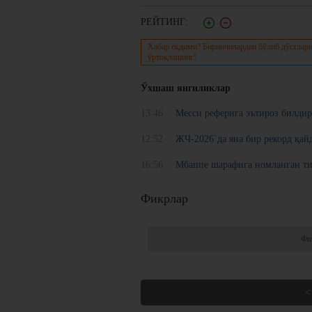
РЕЙТИНГ:
Хабар ёқдими? Биринчилардан бўлиб дўстлари
ўртоқлашинг!
Ўхшаш янгиликлар
13:46
Месси реферига эътироз билдир
12:52
ЖЧ-2026`да яна бир рекорд қай
16:56
Мбаппе шарафига номланган ти
Фикрлар
Фи
<