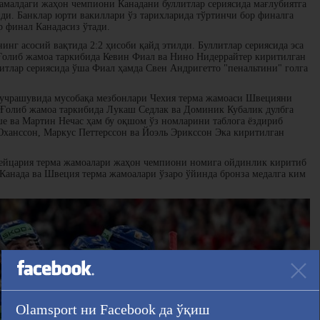
амалдаги жаҳон чемпиони Канадани буллитлар сериясида мағлубиятга
нди. Банклар юрти вакиллари ўз тарихларида тўртинчи бор финалга
р финал Канадасиз ўтади.
инг асосий вақтида 2:2 ҳисоби қайд этилди. Буллитлар сериясида эса
Ғолиб жамоа таркибида Кевин Фиал ва Нино Нидеррайтер киритилган
тлар сериясида ўша Фиал ҳамда Свен Андригетто "пенальтини" голга
 учрашувида мусобақа мезбонлари Чехия терма жамоаси Швецияни
 Ғолиб жамоа таркибида Лукаш Седлак ва Доминик Кубалик дулбга
 ва Мартин Нечас ҳам бу оқшом ўз номларини таблога ёздириб
ханссон, Маркус Петтерссон ва Йоэль Эрикссон Эка киритилган
вейцария терма жамоалари жаҳон чемпиони номига ойдинлик киритиб
Канада ва Швеция терма жамоалари ўзаро ўйинда бронза медалга ким
Olamsport ни Facebook да ўқиш