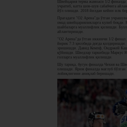
Швейцария терма жамоаси 1/2 финалда 
учратиб, катта шов-шув сабабчига айла
йўл олишди. 2018 йилдан кейин илк бо
Прагадаги "О2 Арена"да ўтган учрашувн
омад швейцарияликларга кулиб боқди. 
шайбаларга муаллифлик қилишди. Булли
айлантиришди.
"О2 Арена"да ўтган иккинчи 1/2 финал
йирик 7:3 ҳисобида доғда қолдиришди.
эришишди. Давид Кемпф, Ондржей Каше
қўйишди. Шведлар таркибида Маркус Ю
голларга муаллифлик қилишди.
Шу тариқа, бугун финалда Чехия ва Ш
олишади. Ярим финалда мағлуб бўлган 
лойиқлигини аниқлаб беришади.