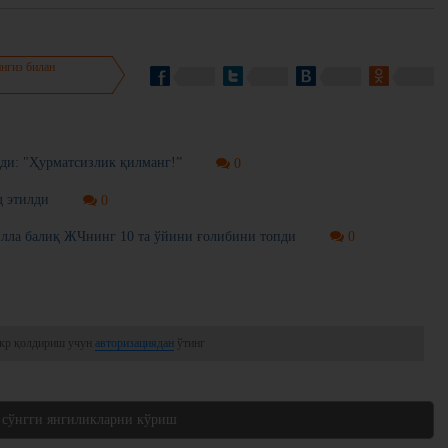
нгиз билан
ди: "Ҳурматсизлик қилманг!”
0
д этилди
0
лла балиқ ЖЧнинг 10 та ўйини ғолибини топди
0
кр қолдириш учун
авторизациядан
ўтинг
 сўнгги янгиликларни кўриш