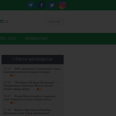
UZ
КИРИШ
ЕС-2028
БОШҚАЛАР
СЎНГГИ ЯНГИЛИКЛАР
19:29
АФА президенти Скалонининг терма
жамоадаги келажаги ҳақида гапирди
0
18:56
"Ростерни 100 фоиз йўқ қилади" —
Топуриянинг менежери Абдель-Азизни
кескин танқид қилди
0
18:18
Ислам Махачев қайси стадионда
жанг ўтказиш истагида эканини айтди
0
17:44
Кормье Царукян ва Оливейра
ўртасидаги жанг бекор қилинганини