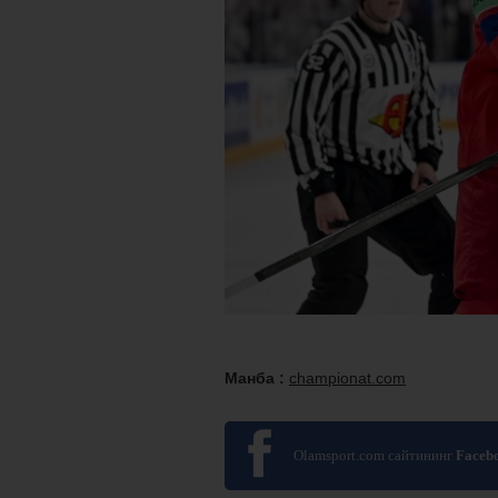
Манба :
championat.com
Olamsport.com сайтининг
Faceb