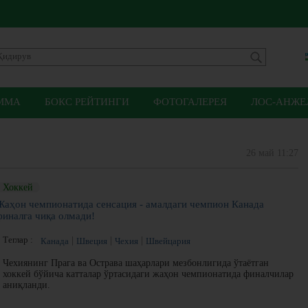
ММА
БОКС РЕЙТИНГИ
ФОТОГАЛЕРЕЯ
ЛОС-АНЖЕЛ
26 май 11:27
Хоккей
Жаҳон чемпионатида сенсация - амалдаги чемпион Канада
финалга чиқа олмади!
Теглар :
Канада
Швеция
Чехия
Швейцария
Чехиянинг Прага ва Острава шаҳарлари мезбонлигида ўтаётган
хоккей бўйича катталар ўртасидаги жаҳон чемпионатида финалчилар
аниқланди.