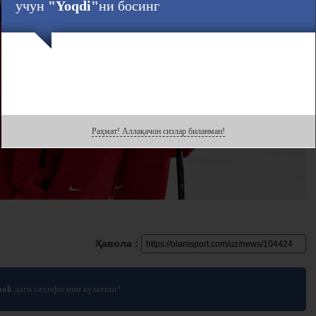
учун
"Yoqdi"
ни босинг
Раҳмат! Аллақачон сизлар биланман!
Ҳавола :
ook
даги саҳифасини кузатинг!