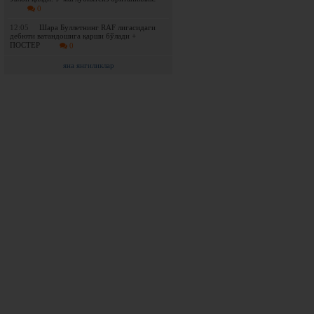
0
12:05
Шара Буллетнинг RAF лигасидаги
дебюти ватандошига қарши бўлади +
ПОСТЕР
0
яна янгиликлар