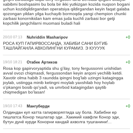
xabibmi boshqasimi bu bola bir ikki yutkizgan kozida nuqson bogani
uchun kozidqildirgandan operatsiya qildirgandan keyin faqat galaba
qozongan yildan yilga kuchayib bormoqda yangi chempion chunki
zarbasi konornikidan kam emas juda kuchli zarbasi bor getji
kopchilik jangchilarni muomasi buladi hali
20/10 07:13
Nuhriddin Masharipov
+0
РОСА КУП ГАПИРВОССАНДА, ХАБИБИ САНИ БУГИБ
ТАШЛАЙГАНЛА АВХОЛИНГНИ КУРАМИЗ. Э КУУУУК
19/10 18:21
Отабек Артиков
+0
Rosa kop gapirvoryaptida shu g'ilay, tony fergussonni urishidan
avval ovozi chiqmasdi, fergussondan keyin arqoni yechilib ketdi.
Xavotir olma habib 3 raundda ipingni bog'lab uzingni katagingga
joylab, ustingga minib ketingni moylab yaxshilab hoy hoylab
o'pkangni bosib qo'yadi, va umrbod katagingdan qaytib
chiqmedigan bo'lasan!
19/10 17:43
Мангуберди
+0
Олдиндан куп катта гапирворяптида шу бола. Хабибни ер
тишлатса Конор тишлатар эди...Хакикий хавфли Конор эди,
бутун дунё курди Конорни кандай ахволга тушганини!...