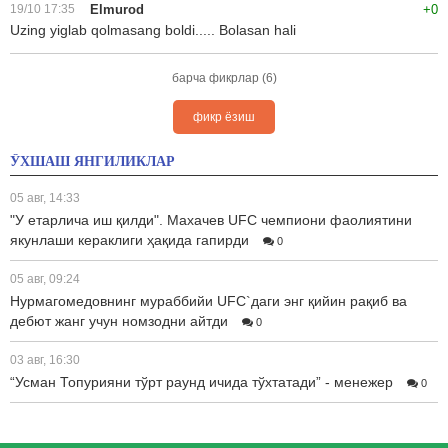
19/10 17:35
Elmurod
+0
Uzing yiglab qolmasang boldi..... Bolasan hali
барча фикрлар (6)
фикр ёзиш
ЎХШАШ ЯНГИЛИКЛАР
05 авг, 14:33
"У етарлича иш қилди". Махачев UFC чемпиони фаолиятини
якунлаши кераклиги ҳақида гапирди
0
05 авг, 09:24
Нурмагомедовнинг мураббийи UFC`даги энг қийин рақиб ва
дебют жанг учун номзодни айтди
0
03 авг, 16:30
“Усман Топурияни тўрт раунд ичида тўхтатади” - менежер
0