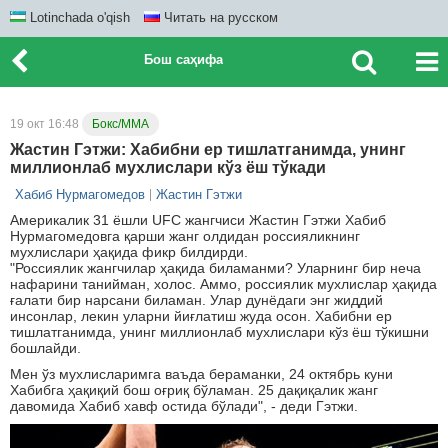
Lotinchada o'qish
Читать на русском
Бош саҳифа
19 окт 16:48
Бокс/ММА
Жастин Гэтжи: Хабибни ер тишлатганимда, унинг
миллионлаб мухлислари кўз ёш тўкади
Хабиб Нурмагомедов
Жастин Гэтжи
Америкалик 31 ёшли UFC жангчиси Жастин Гэтжи Хабиб
Нурмагомедовга қарши жанг олдидан россияликнинг
мухлислари ҳақида фикр билдирди.
"Россиялик жангчилар ҳақида биламанми? Уларнинг бир неча
нафарини танийман, холос. Аммо, россиялик мухлислар ҳақида
ғалати бир нарсани биламан. Улар дунёдаги энг жиддий
инсонлар, лекин уларни йиғлатиш жуда осон. Хабибни ер
тишлатганимда, унинг миллионлаб мухлислари кўз ёш тўкишни
бошлайди.
Мен ўз мухлисларимга ваъда бераманки, 24 октябрь куни
Хабибга ҳақиқий бош оғриқ бўламан. 25 дақиқалик жанг
давомида Хабиб хавф остида бўлади", - деди Гэтжи.