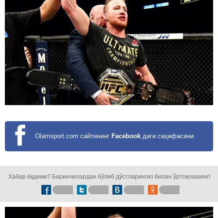
Olamsport.com сайтининг
Facebook
даги саҳифасини
кузатинг!
Хабар ёқдими? Биринчилардан бўлиб дўстларингиз билан ўртоқлашинг!