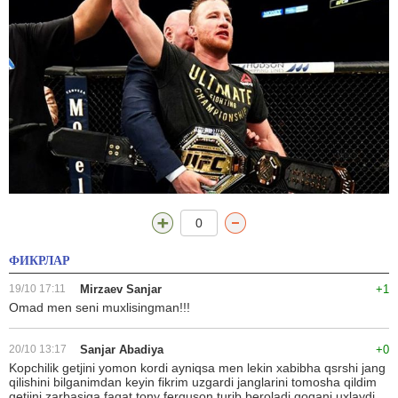
0
ФИКРЛАР
19/10 17:11
Mirzaev Sanjar
+1
Omad men seni muxlisingman!!!
20/10 13:17
Sanjar Abadiya
+0
Kopchilik getjini yomon kordi ayniqsa men lekin xabibha qsrshi jang
qilishini bilganimdan keyin fikrim uzgardi janglarini tomosha qildim
getjini zarbasiga faqat tony ferguson turib beroladi qogani uxlaydi