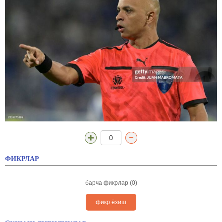
0
ФИКРЛАР
барча фикрлар (0)
фикр ёзиш