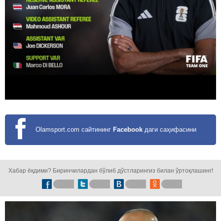
Olamsport.com сайтининг
Facebook
даги саҳифасини
кузатинг!
Хабар ёқдими? Биринчилардан бўлиб дўстларингиз билан ўртоқлашинг!