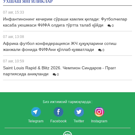
ЎХШАШ ЯНГИЛИКЛАР
07 авг, 15:33
Инфантинонинг кечирим сўраши камлик қилади: Футболчилар
касаба уюшмаси ФИФА олдига тўртта талаб қўйди
0
07 авг, 13:08
Африка футбол конфедерацияси ЖЧ ҳуқуқларини сотиш
жанжали фонида ФИФАни қўллаб-қувватлади
0
07 авг, 10:59
Saint Louis Rapid & Blitz 2026. Чемпион Синдаров - Прагг
партиясида аниқланди
0
Биз ижтимоий тармоқларда::
Telegram
Facebook
Twitter
Instagram