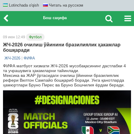
Lotinchada o'qish
Читать на русском
Бош саҳифа
09 июн 12:49
Футбол
ЖЧ-2026 очилиш ўйинини бразилиялик ҳакамлар
бошқаради
ЖЧ-2026
ФИФА
ФИФА матбуот хизмати ЖЧ-2026 мусобақасининг дастлабки 4
та учрашувига ҳакамларни тайинлади.
Мексика ва ЖАР ўртасидаги очилиш ўйинини бразилиялик
рефери Вилтон Сампайо бошқариб боради. Унга қанотларда
ҳамюртлари Бруно Пирес ва Бруно Бошчилия ёрдам беради.