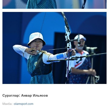
Суратлар: Анвар Ильясов
Манба :
olamsport.com