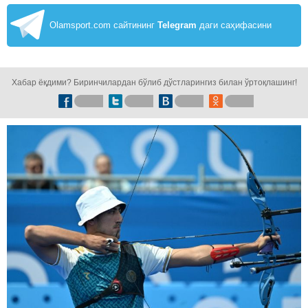
Olamsport.com сайтининг
Telegram
даги саҳифасини
кузатинг!
Хабар ёқдими? Биринчилардан бўлиб дўстларингиз билан ўртоқлашинг!