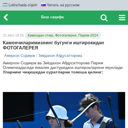
Lotinchada o'qish
Читать на русском
Бош саҳифа
31 июл 18:55
Камондан отиш, Фотогалерея, Париж-2024
Камончиларимизнинг бугунги иштирокидан
ФОТОГАЛЕРЕЯ
Амирхон Содиқов
Зиёдахон Абдусатторова
Амирхон Содиқов ва Зиёдахон Абдусатторова Париж
Олимпиадасида яккалик дастуридаги иштирокларини якунлади.
Уларнинг чиқишидан суратларни томоша қилинг: