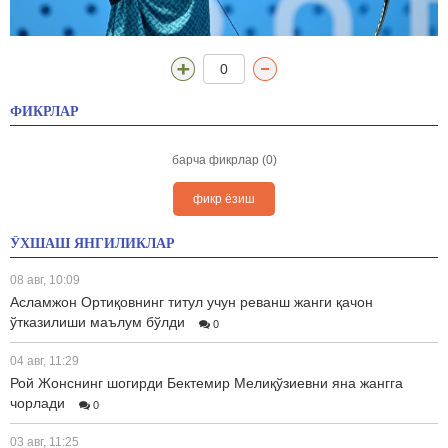
0
ФИКРЛАР
барча фикрлар (0)
фикр ёзиш
ЎХШАШ ЯНГИЛИКЛАР
08 авг, 10:09
Асламжон Ортиқовнинг титул учун реванш жанги қачон
ўтказилиши маълум бўлди
0
04 авг, 11:29
Рой Жонснинг шогирди Бектемир Мелиқўзиевни яна жангга
чорлади
0
03 авг, 11:25