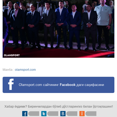
Манба :
olamsport.com
Olamsport.com сайтининг
Facebook
даги саҳифасини
кузатинг!
Хабар ёқдими? Биринчилардан бўлиб дўстларингиз билан ўртоқлашинг!