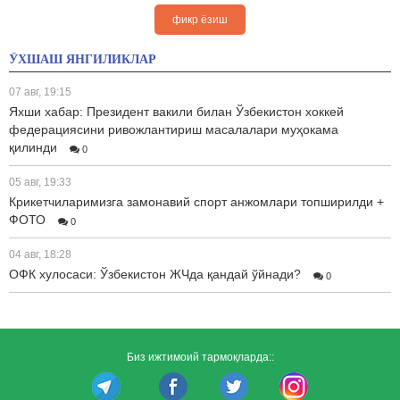
фикр ёзиш
ЎХШАШ ЯНГИЛИКЛАР
07 авг, 19:15
Яхши хабар: Президент вакили билан Ўзбекистон хоккей
федерациясини ривожлантириш масалалари муҳокама
қилинди
0
05 авг, 19:33
Крикетчиларимизга замонавий спорт анжомлари топширилди +
ФОТО
0
04 авг, 18:28
ОФК хулосаси: Ўзбекистон ЖЧда қандай ўйнади?
0
Биз ижтимоий тармоқларда::