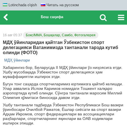
Lotinchada o'qish
Читать на русском
Бош саҳифа
16 авг 05:37
Бокс/ММА, Бошқалар, Самбо, Фотогалерея
МДҲ ўйинларидан қайтган Ўзбекистон спорт
делегацияси Ватанимизда тантанали тарзда кутиб
олинди (ФОТО)
МДҲ ўйинлари
Хабарингиз бор, Беларусда II МДҲ ўйинлари ўз ниҳоясига етди.
Ушбу мусобақада Ўзбекистон спорт делегацияси ҳам
муваффақиятли иштирок этди.
Бугун тонг саҳарда спортчиларимиз юртимизга қайтиб келишди.
Улар аввалига Ислом Каримов номидаги Тошкент халқаро
аэропортида кутиб олинди. Сўнгра тантанали маросим Миллий
Олимпия қўмитаси биносида давом этди.
Ушбу тантанали тадбирда Ўзбекистон Республикаси Бош вазири
ўринбосари Очилбой Раматов, Ёшлар сиёсати ва спорт вазири
Адҳам Икромов, спорт федерациялари ва ассоциациялари
раҳбарлари, спортчиларнинг яқинлари ва ОАВ ходимлари
иштирок этишди.