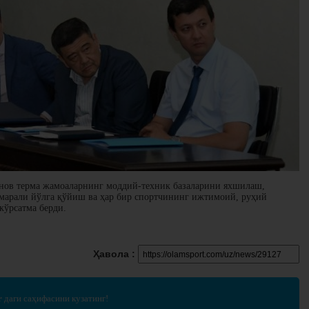
ов терма жамоаларнинг моддий-техник базаларини яхшилаш,
марали йўлга қўйиш ва ҳар бир спортчининг ижтимоий, руҳий
кўрсатма берди.
Ҳавола :
r
даги саҳифасини кузатинг!