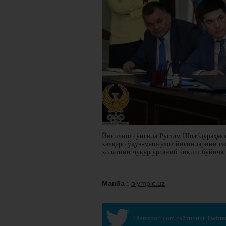
Йиғилиш сўнгида Рустам Шоабдураҳмон
халқаро ўқув-машғулот йиғинларини са
ҳолатини чуқур ўрганиб чиқиш бўйича 
Манба :
olympic.uz
Olamsport.com сайтининг
Twitte