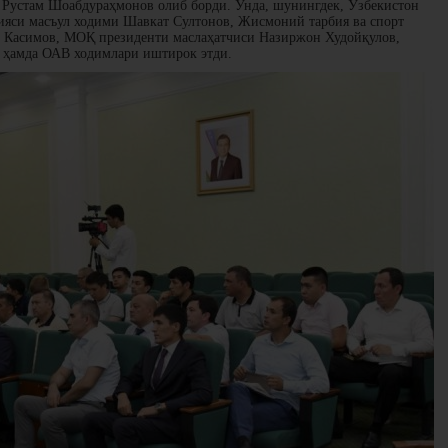
Рустам Шоабдураҳмонов олиб борди. Унда, шунингдек, Ўзбекистон
ияси масъул ходими Шавкат Султонов, Жисмоний тарбия ва спорт
 Касимов, МОҚ президенти маслаҳатчиси Назиржон Худойқулов,
и ҳамда ОАВ ходимлари иштирок этди.