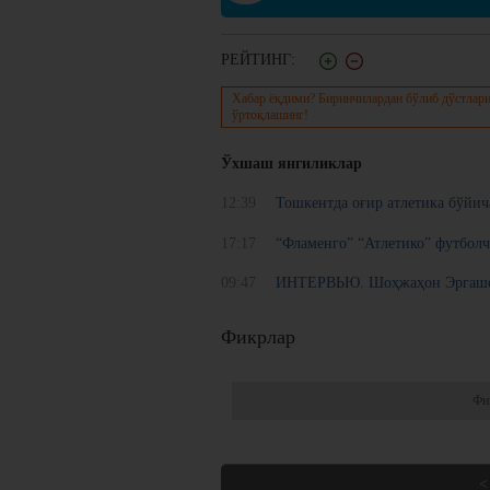
РЕЙТИНГ:
Хабар ёқдими? Биринчилардан бўлиб дўстлари
ўртоқлашинг!
Ўхшаш янгиликлар
12:39
Тошкентда оғир атлетика бўйи
17:17
“Фламенго” “Атлетико” футболч
09:47
ИНТЕРВЬЮ. Шоҳжаҳон Эргашевн
Фикрлар
Фи
<