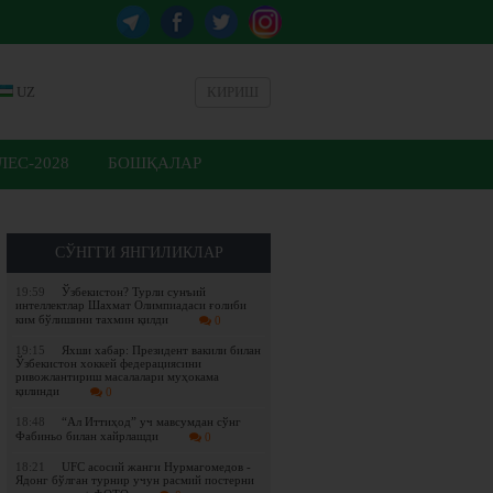
UZ
КИРИШ
ЕС-2028
БОШҚАЛАР
СЎНГГИ ЯНГИЛИКЛАР
19:59
Ўзбекистон? Турли сунъий
интеллектлар Шахмат Олимпиадаси ғолиби
ким бўлишини тахмин қилди
0
19:15
Яхши хабар: Президент вакили билан
Ўзбекистон хоккей федерациясини
ривожлантириш масалалари муҳокама
қилинди
0
18:48
“Ал Иттиҳод” уч мавсумдан сўнг
Фабиньо билан хайрлашди
0
18:21
UFC асосий жанги Нурмагомедов -
Ядонг бўлган турнир учун расмий постерни