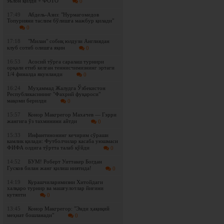
эълон қилди + ФОТО
0
17:49
Абдель-Азиз: "Нурмагомедов
Топурияни таслим бўлишга мажбур қилади"
0
17:18
"Милан" собиқ юлдузи Англиядан
клуб сотиб олишга яқин
0
16:53
Асосий тўрга саралаш турнири
орқали етиб келган теннисчимизнинг эртаги
1/4 финалда якунланди
0
16:24
Муҳаммад Жалудга Ўзбекистон
Республикасининг "Фахрий фуқароси"
мақоми берилди
0
15:57
Конор Макгрегор Махачев — Гэрри
жангига ўз тахминини айтди
0
15:33
Инфантинонинг кечирим сўраши
камлик қилади: Футболчилар касаба уюшмаси
ФИФА олдига тўртта талаб қўйди
0
14:52
БУМ! Роберт Уиттакер Богдан
Гусков билан жанг қилиш ниятида!
0
14:19
Курашчиларимизни Хитойдаги
халқаро турнир ва машғулотлар йиғини
кутяпти
0
13:45
Конор Макгрегор: "Энди ҳақиқий
меҳнат бошланади"
0