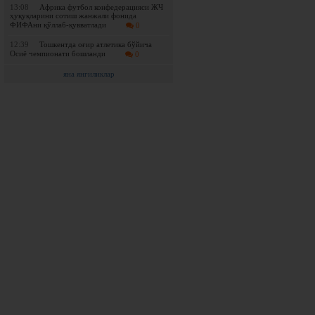
13:08
Африка футбол конфедерацияси ЖЧ
ҳуқуқларини сотиш жанжали фонида
ФИФАни қўллаб-қувватлади
0
12:39
Тошкентда оғир атлетика бўйича
Осиё чемпионати бошланди
0
яна янгиликлар