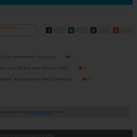
нгиз билан
ча Осиё чемпионати бошланди
0
иси учун 30 млн евро тўлашга тайёр
0
инг жанглари нега бекор бўлмоқда?
0
кр қолдириш учун
авторизациядан
ўтинг
 сўнгги янгиликларни кўриш