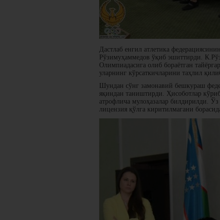
Дастлаб енгил атлетика федерациясин
Рўзимуҳаммедов ўқиб эшиттирди. К.Рў
Олимпиадасига олиб бораётган тайёргар
уларнинг кўрсаткичларини таҳлил қили
Шундан сўнг замонавий бешкураш феде
яқиндан таништирди. Ҳисоботлар кўриб
атрофлича мулоҳазалар билдирилди. Ўз
лицензия қўлга киритилмагани борасида