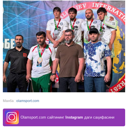
Манба :
olamsport.com
Olamsport.com сайтининг
Instagram
даги саҳифасини