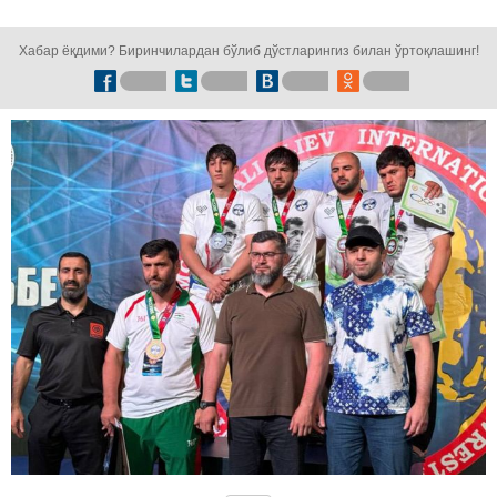
кузатинг!
Хабар ёқдими? Биринчилардан бўлиб дўстларингиз билан ўртоқлашинг!