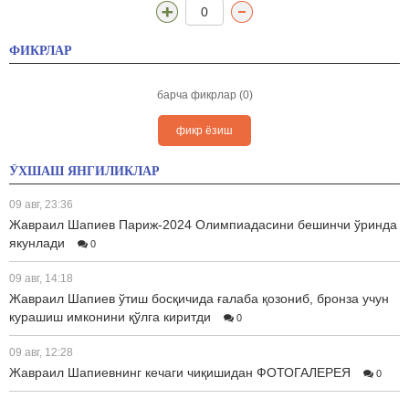
0
ФИКРЛАР
барча фикрлар (0)
фикр ёзиш
ЎХШАШ ЯНГИЛИКЛАР
09 авг, 23:36
Жавраил Шапиев Париж-2024 Олимпиадасини бешинчи ўринда
якунлади
0
09 авг, 14:18
Жавраил Шапиев ўтиш босқичида ғалаба қозониб, бронза учун
курашиш имконини қўлга киритди
0
09 авг, 12:28
Жавраил Шапиевнинг кечаги чиқишидан ФОТОГАЛЕРЕЯ
0