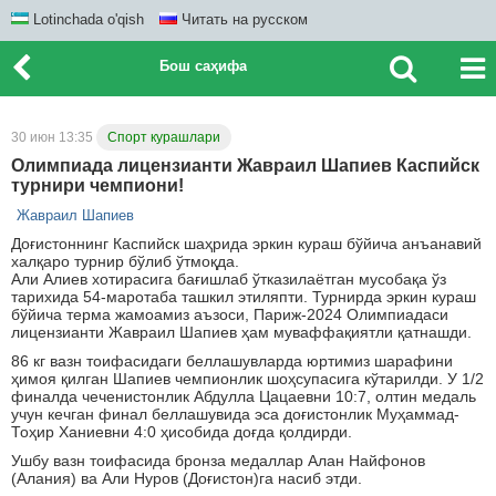
Lotinchada o'qish
Читать на русском
Бош саҳифа
30 июн 13:35
Спорт курашлари
Олимпиада лицензианти Жавраил Шапиев Каспийск
турнири чемпиони!
Жавраил Шапиев
Доғистоннинг Каспийск шаҳрида эркин кураш бўйича анъанавий
халқаро турнир бўлиб ўтмоқда.
Али Алиев хотирасига бағишлаб ўтказилаётган мусобақа ўз
тарихида 54-маротаба ташкил этиляпти. Турнирда эркин кураш
бўйича терма жамоамиз аъзоси, Париж-2024 Олимпиадаси
лицензианти Жавраил Шапиев ҳам муваффақиятли қатнашди.
86 кг вазн тоифасидаги беллашувларда юртимиз шарафини
ҳимоя қилган Шапиев чемпионлик шоҳсупасига кўтарилди. У 1/2
финалда чеченистонлик Абдулла Цацаевни 10:7, олтин медаль
учун кечган финал беллашувида эса доғистонлик Муҳаммад-
Тоҳир Ханиевни 4:0 ҳисобида доғда қолдирди.
Ушбу вазн тоифасида бронза медаллар Алан Найфонов
(Алания) ва Али Нуров (Доғистон)га насиб этди.