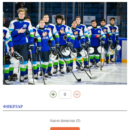
0
ФИКРЛАР
барча фикрлар (0)