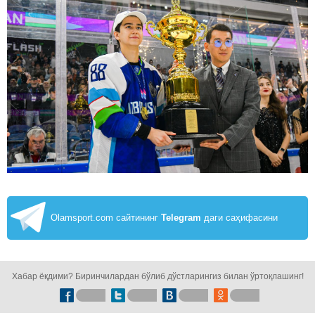
Olamsport.com сайтининг
Telegram
даги саҳифасини
кузатинг!
Хабар ёқдими? Биринчилардан бўлиб дўстларингиз билан ўртоқлашинг!