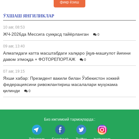
фикр ёзиш
ЎХШАШ ЯНГИЛИКЛАР
10 авг, 08:53
ЖЧ-2026да Мессига суиқасд тайёрланган
0
09 авг, 13:40
Алматидаги катта масштабдаги халқаро ўқув-машғулот йиғини
давом этмоқда + ФОТОРЕПОРТАЖ
0
07 авг, 19:15
Яхши хабар: Президент вакили билан Ўзбекистон хоккей
федерациясини ривожлантириш масалалари муҳокама
қилинди
0
Биз ижтимоий тармоқларда::