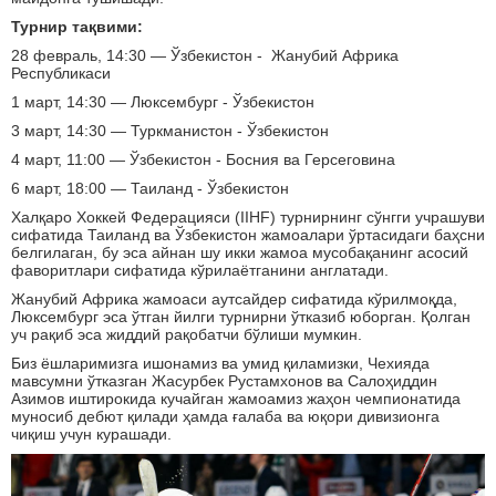
Турнир тақвими:
28 февраль, 14:30 — Ўзбекистон - Жанубий Африка
Республикаси
1 март, 14:30 — Люксембург - Ўзбекистон
3 март, 14:30 — Туркманистон - Ўзбекистон
4 март, 11:00 — Ўзбекистон - Босния ва Герсеговина
6 март, 18:00 — Таиланд - Ўзбекистон
Халқаро Хоккей Федерацияси (IIHF) турнирнинг сўнгги учрашуви
сифатида Таиланд ва Ўзбекистон жамоалари ўртасидаги баҳсни
белгилаган, бу эса айнан шу икки жамоа мусобақанинг асосий
фаворитлари сифатида кўрилаётганини англатади.
Жанубий Африка жамоаси аутсайдер сифатида кўрилмоқда,
Люксембург эса ўтган йилги турнирни ўтказиб юборган. Қолган
уч рақиб эса жиддий рақобатчи бўлиши мумкин.
Биз ёшларимизга ишонамиз ва умид қиламизки, Чехияда
мавсумни ўтказган Жасурбек Рустамхонов ва Салоҳиддин
Азимов иштирокида кучайган жамоамиз жаҳон чемпионатида
муносиб дебют қилади ҳамда ғалаба ва юқори дивизионга
чиқиш учун курашади.