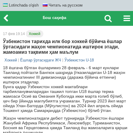
Lotinchada o'qish
Читать на русском
Бош саҳифа
17 фев 19:14
Хоккей
Ўзбекистон тарихда илк бор хоккей бўйича ёшлар
ўртасидаги жаҳон чемпионатида иштирок этади,
жамоамиз тақвими ҳам маълум
Хоккей
Ёшлар ўртасидаги ЖЧ
Ўзбекистон U-18
18 ёшгача бўлган ёшларимиз 28 февраль - 6 март кунлари
Таиланд пойтахти Бангкок шаҳрида ўтказиладиган U-18 жаҳон
чемпионатининг III дивизионида (даража бўйича еттинчи)
иштирок этадилар.
Бунга қадар Ўзбекистон хоккей мактаблари
тарбияланувчиларидан ташкил топган U18 ёшлар терма
жамоаси Осиё ва Океания Кубогида икки марта ғолиб бўлиб,
ҳеч бир ўйинда мағлубиятга учрамаган. Турнир 2023 йил март
ойида Улан-Баторда (Мўғулистон) ва 2024 йил апрель ойида
Тошкент ҳамда Самарқандда (Ўзбекистон) бўлиб ўтган.
Жаҳон чемпионатидаги дебют турнирида Ўзбекистон ёшлари
Жанубий Африка Республикаси, Люксембург, Туркманистон,
Босния ва Герцеговина ҳамда Таиланд ёш жамоаларига қарши
майдонга тушишади.