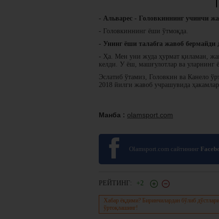
- Альварес - Головкиннинг учинчи жа
- Головкиннинг ёши ўтмоқда.
- Унинг ёши талабга жавоб бермайди 
- Ҳа. Мен уни жуда ҳурмат қиламан, жа
келди. У ёш, машғулотлар ва уларнинг 
Эслатиб ўтамиз, Головкин ва Канело ўр
2018 йилги жавоб учрашувида ҳакамлар
Манба :
olamsport.com
Olamsport.com сайтининг
Faceb
РЕЙТИНГ:
+2
Хабар ёқдими? Биринчилардан бўлиб дўстлари
ўртоқлашинг!