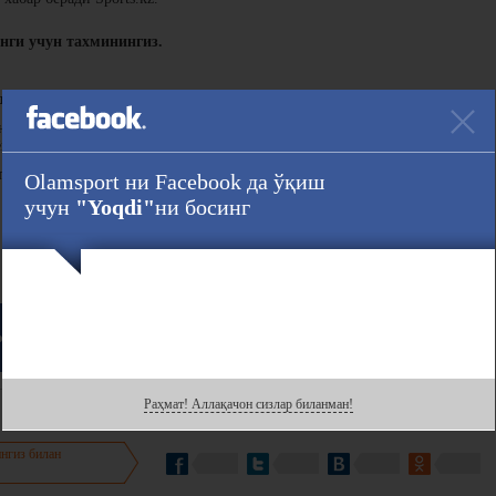
нги учун тахминингиз.
деб ҳисоблайсизми?
нг қилиш услуби менга ёқади, у энг зўр. Аммо энди Канелонинг вақти
ёшида катта фарқ бор. Энди Канело анча кучлироқ.
тасидаги 2017 йилги биринчи жанг баҳсли дуранг билан тугаган ва
Olamsport ни Facebook да ўқиш
 кўпчилик овоз билан ғалабани Альваресга беришган.
учун
"Yoqdi"
ни босинг
Ҳавола :
ook
даги саҳифасини кузатинг!
Раҳмат! Аллақачон сизлар биланман!
нгиз билан