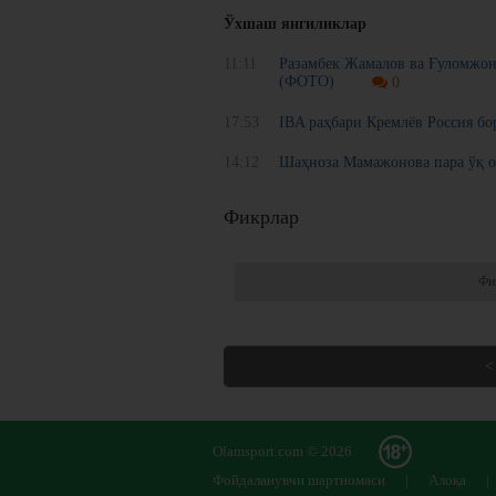
Ўхшаш янгиликлар
11:11
Разамбек Жамалов ва Ғуломжон
(ФОТО)
0
17:53
IBA раҳбари Кремлёв Россия бо
14:12
Шаҳноза Мамажонова пара ўқ о
Фикрлар
Фи
<
Olamsport.com © 2026
Фойдаланувчи шартномаси
|
Алоқа
|