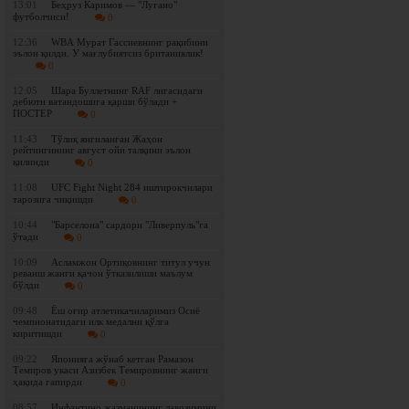
13:01
Беҳруз Каримов — "Лугано"
футболчиси!
0
12:36
WBА Мурат Гассиевнинг рақибини
эълон қилди. У мағлубиятсиз британиялик!
0
12:05
Шара Буллетнинг RAF лигасидаги
дебюти ватандошига қарши бўлади +
ПОСТЕР
0
11:43
Tўлиқ янгиланган Жаҳон
рейтингининг август ойи талқини эълон
қилинди
0
11:08
UFC Fight Night 284 иштирокчилари
тарозига чиқишди
0
10:44
"Барселона" сардори "Ливерпуль"га
ўтади
0
10:09
Асламжон Ортиқовнинг титул учун
реванш жанги қачон ўтказилиши маълум
бўлди
0
09:48
Ёш оғир атлетикачиларимиз Осиё
чемпионатидаги илк медални қўлга
киритишди
0
09:22
Японияга жўнаб кетган Рамазон
Темиров укаси Азизбек Темировнинг жанги
ҳақида гапирди
0
08:57
Инфантино жазманининг лавозимини