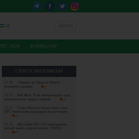
UZ
КИРИШ
ЕС-2028
БОШҚАЛАР
СЎНГГИ ЯНГИЛИКЛАР
14:59
"Ливерпуль" Баркола бўйича
келишувга эришди
0
14:27
Рой Жонс Усик иштирокидаги орзу
қилинган жанг ҳақида гапирди
0
13:53
Гэтжи Махачев билан жанг учун
UFC чемпионлик камаридан воз кечмоқчи
0
13:26
Абу-Даби UFC 333 турнирининг
асосий жанги деярли маълум + ФОТО
0