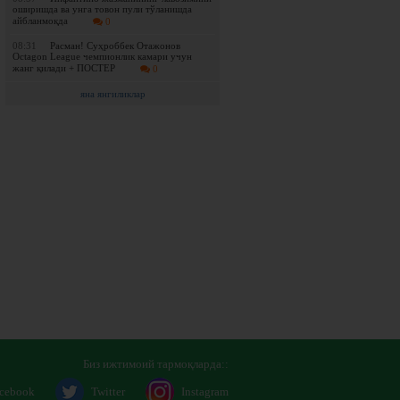
оширишда ва унга товон пули тўланишда
айбланмоқда
0
08:31
Расман! Суҳроббек Отажонов
Octagon League чемпионлик камари учун
жанг қилади + ПОСТЕР
0
яна янгиликлар
Биз ижтимоий тармоқларда::
cebook
Twitter
Instagram