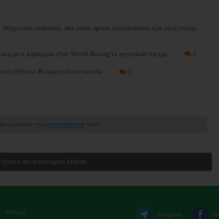
 Абдуллаев чемпион, яна икки эркин курашчимиз ҳам шоҳсупада
расидаги қарордан сўнг World Boxing'га мурожаат қилди
0
тиш бўйича Жаҳон кубоги ғолиби
0
кр қолдириш учун
авторизациядан
ўтинг
 сўнгги янгиликларни кўриш
Privacy
Telegram
Fa