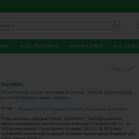
ММА
БОКС РЕЙТИНГИ
ФОТОГАЛЕРЕЯ
ЛОС-АНЖЕЛ
05 июл 15:07
Бокс/ММА
Ўзбекистонлик жаҳон чемпиони Головкин - Канело трилогиясида
ким ғолиб бўлиши ҳақида гапирди
Теглар :
Шаҳрам Ғиёсов
Геннадий Головкин
Сауль Канело Альварес
Ўзбек боксчиси Шаҳрам Ғиёсов "неКАРAтэ" YouTube каналига
берган интервьюсида қозоғистонлик Геннадий Головкин (41-1-1, 36
КО) ва мексикалик Сауль Канело Альварес (56-1-2, 38 КО) нинг
эҳтимолий учинчи жанги қандай ўтишини ҳақида фикр билдирди деб
хабар беради Sports.kz.