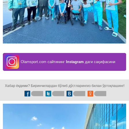
Olamsport.com сайтининг
Instagram
даги саҳифасини
кузатинг!
Хабар ёқдими? Биринчилардан бўлиб дўстларингиз билан ўртоқлашинг!