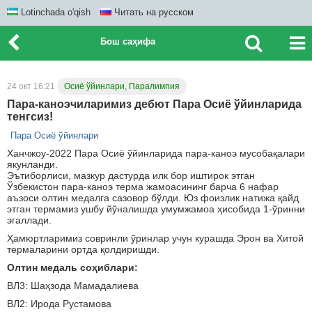
Lotinchada o'qish
Читать на русском
Бош саҳифа
24 окт 16:21
Осиё ўйинлари, Паралимпия
Пара-каноэчиларимиз дебют Пара Осиё ўйинларида
тенгсиз!
Пара Осиё ўйинлари
Ханчжоу-2022 Пара Осиё ўйинларида пара-каноэ мусобақалари
якунланди.
Эътиборлиси, мазкур дастурда илк бор иштирок этган
Ўзбекистон пара-каноэ терма жамоасининг барча 6 нафар
аъзоси олтин медалга сазовор бўлди. Юз фоизлик натижа қайд
этган термамиз ушбу йўналишда умумжамоа ҳисобида 1-ўринни
эгаллади.
Ҳамюртларимиз совринли ўринлар учун курашда Эрон ва Хитой
термаларини ортда қолдиришди.
Олтин медаль соҳиблари:
ВЛ3: Шаҳзода Мамадалиева
ВЛ2: Ирода Рустамова