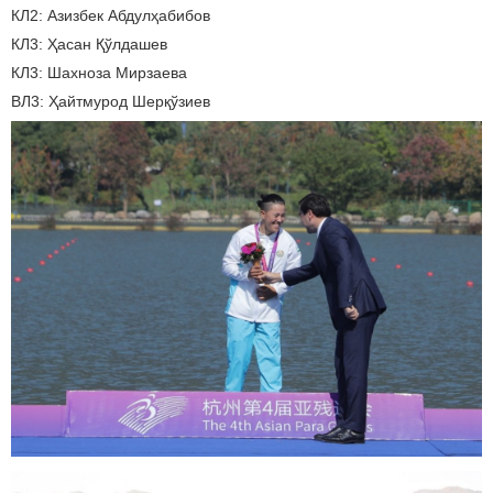
КЛ2: Азизбек Абдулҳабибов
КЛ3: Ҳасан Қўлдашев
КЛ3: Шахноза Мирзаева
ВЛ3: Ҳайтмурод Шерқўзиев