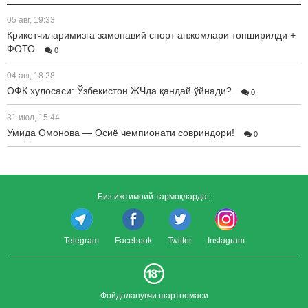
05 авг, 19:33
Крикетчиларимизга замонавий спорт анжомлари топширилди +
ФОТО
0
04 авг, 18:28
ОФК хулосаси: Ўзбекистон ЖЧда қандай ўйнади?
0
31 июл, 15:44
Умида Омонова — Осиё чемпионати совриндори!
0
Биз ижтимоий тармоқларда::
Telegram
Facebook
Twitter
Instagram
Фойдаланувчи шартномаси