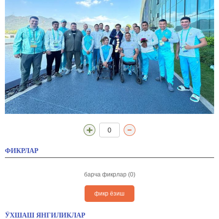
0
ФИКРЛАР
барча фикрлар (0)
фикр ёзиш
ЎХШАШ ЯНГИЛИКЛАР