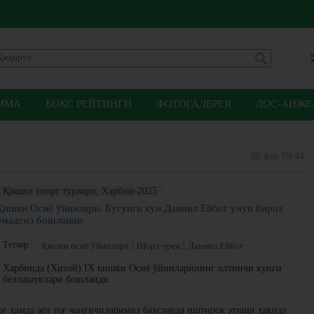
ММА
БОКС РЕЙТИНГИ
ФОТОГАЛЕРЕЯ
ЛОС-АНЖЕЛ
08 фев 09:44
Қишки спорт турлари, Харбин-2025
Қишки Осиё ўйинлари. Бугунги кун Даниил Ейбог учун бироз
омадсиз бошланди
Теглар :
Қишки осиё ўйинлари
Шорт-трек
Даниил Ейбог
Харбинда (Хитой) IX қишки Осиё ўйинларининг олтинчи кунги
беллашувлари бошланди.
г ҳамда аёл тоғ чанғичиларимиз баҳсларда иштирок этиши ҳақида