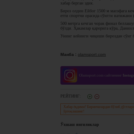
хабар берган эдик.
Бироз олдин Ейбог 1500 м масофага ке
етти спортчи орасида сўнгги натижани (
500 метрга кечган чорак финал беллашу
бўлди. Ҳакамлар қарорига кўра, Даниил
Унинг кейинги чиқиши бироздан сўнг б
Манба :
olamsport.com
Olamsport.com сайтининг
Insta
РЕЙТИНГ:
Хабар ёқдими? Биринчилардан бўлиб дўстлари
ўртоқлашинг!
Ўхшаш янгиликлар