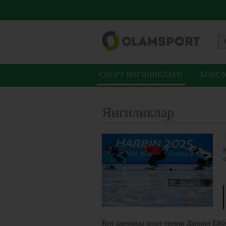
СПОРТ ЯНГИЛИКЛАРИ
БОКС/
Янгиликлар
Кун давомида шорт-трекчи Даниил Ейбо