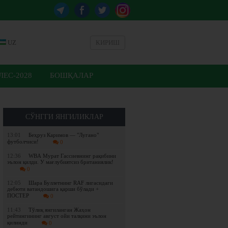
UZ
КИРИШ
ЕС-2028
БОШҚАЛАР
СЎНГГИ ЯНГИЛИКЛАР
13:01
Беҳруз Каримов — "Лугано"
футболчиси!
0
12:36
WBА Мурат Гассиевнинг рақибини
эълон қилди. У мағлубиятсиз британиялик!
0
12:05
Шара Буллетнинг RAF лигасидаги
дебюти ватандошига қарши бўлади +
ПОСТЕР
0
11:43
Tўлиқ янгиланган Жаҳон
рейтингининг август ойи талқини эълон
қилинди
0