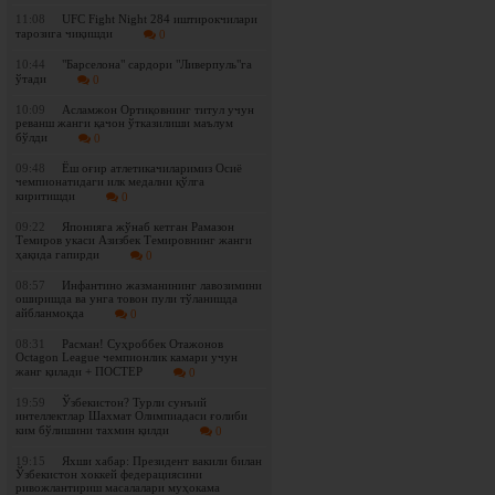
11:08
UFC Fight Night 284 иштирокчилари
тарозига чиқишди
0
10:44
"Барселона" сардори "Ливерпуль"га
ўтади
0
10:09
Асламжон Ортиқовнинг титул учун
реванш жанги қачон ўтказилиши маълум
бўлди
0
09:48
Ёш оғир атлетикачиларимиз Осиё
чемпионатидаги илк медални қўлга
киритишди
0
09:22
Японияга жўнаб кетган Рамазон
Темиров укаси Азизбек Темировнинг жанги
ҳақида гапирди
0
08:57
Инфантино жазманининг лавозимини
оширишда ва унга товон пули тўланишда
айбланмоқда
0
08:31
Расман! Суҳроббек Отажонов
Octagon League чемпионлик камари учун
жанг қилади + ПОСТЕР
0
19:59
Ўзбекистон? Турли сунъий
интеллектлар Шахмат Олимпиадаси ғолиби
ким бўлишини тахмин қилди
0
19:15
Яхши хабар: Президент вакили билан
Ўзбекистон хоккей федерациясини
ривожлантириш масалалари муҳокама