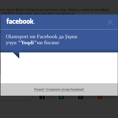
чган ярим финал босқичида иштирок этди. Бироқ у мазкур масофада
3:06.877) қайд этиб, финалга йўл ола билмади.
вида эса 27 ёшли Даниил 41.350 сония натижа қайд этиб, учинчи
 500 м дастурида ярим финалда иштирок этадиган бўлди.
ўлиб ўтади.
Olamsport ни Facebook да ўқиш
учун
"Yoqdi"
ни босинг
Ҳавола :
gram
даги саҳифасини кузатинг!
Раҳмат! Аллақачон сизлар биланман!
нгиз билан