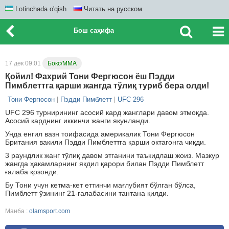
Lotinchada o'qish
Читать на русском
Бош саҳифа
17 дек 09:01
Бокс/ММА
Қойил! Фахрий Тони Фергюсон ёш Пэдди
Пимблеттга қарши жангда тўлиқ туриб бера олди!
Тони Фергюсон
Пэдди Пимблетт
UFC 296
UFC 296 турнирининг асосий кард жанглари давом этмоқда.
Асосий карднинг иккинчи жанги якунланди.
Унда енгил вазн тоифасида америкалик Тони Фергюсон
Британия вакили Пэдди Пимблеттга қарши октагонга чиқди.
3 раундлик жанг тўлиқ давом этганини таъкидлаш жоиз. Мазкур
жангда ҳакамларнинг якдил қарори билан Пэдди Пимблетт
ғалаба қозонди.
Бу Тони учун кетма-кет еттинчи мағлубият бўлган бўлса,
Пимблетт ўзининг 21-ғалабасини тантана қилди.
Манба :
olamsport.com