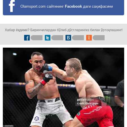
Olamsport.com сайтининг
Facebook
даги саҳифасини
кузатинг!
Хабар ёқдими? Биринчилардан бўлиб дўстларингиз билан ўртоқлашинг!