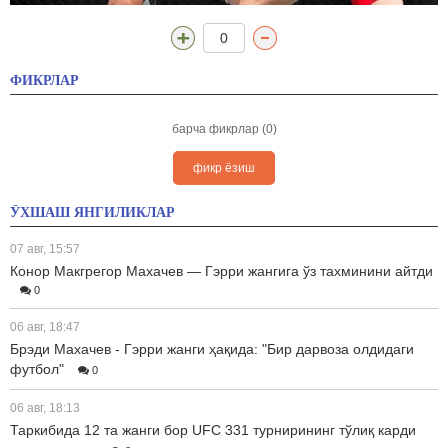
0
ФИКРЛАР
барча фикрлар (0)
фикр ёзиш
ЎХШАШ ЯНГИЛИКЛАР
07 авг, 15:57
Конор Макгрегор Махачев — Гэрри жангига ўз тахминини айтди
0
06 авг, 18:47
Брэди Махачев - Гэрри жанги ҳақида: "Бир дарвоза олдидаги
футбол"
0
06 авг, 18:13
Таркибида 12 та жанги бор UFC 331 турнирининг тўлиқ карди