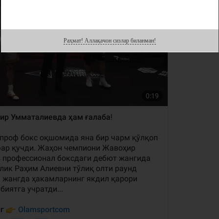
Раҳмат! Аллақачон сизлар биланман!