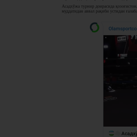
Асадхўжа турнир доирасида қозоғистонл
муддатидан аввал рақиби устидан ғала