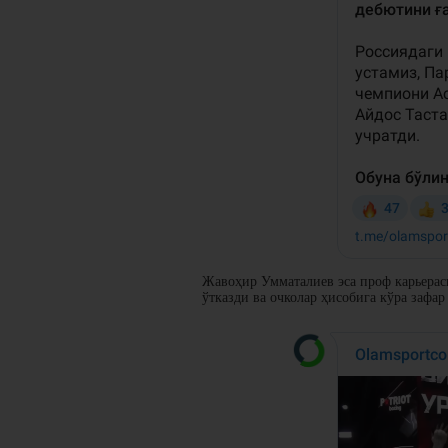
Жавоҳир Умматалиев эса проф карьерас
ўтказди ва очколар ҳисобига кўра зафар