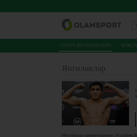
СПОРТ ЯНГИЛИКЛАРИ
БОКС/
Янгиликлар
Мусобақада ҳамюртларимиз Асадхўжа М