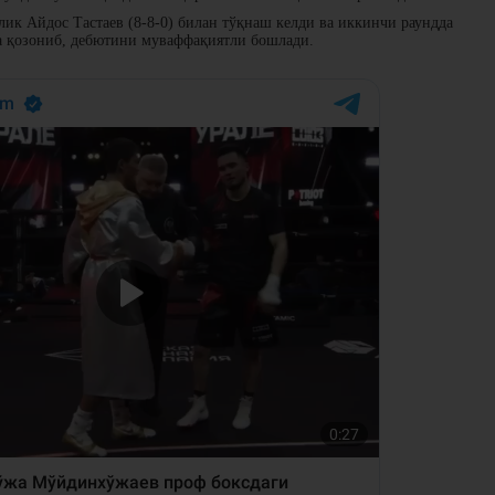
ик Айдос Тастаев (8-8-0) билан тўқнаш келди ва иккинчи раундда
ба қозониб, дебютини муваффақиятли бошлади.