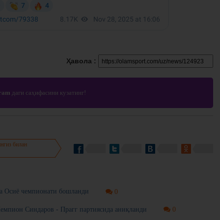
Ҳавола :
gram
даги саҳифасини кузатинг!
нгиз билан
ча Осиё чемпионати бошланди
0
. Чемпион Синдаров - Прагг партиясида аниқланди
0