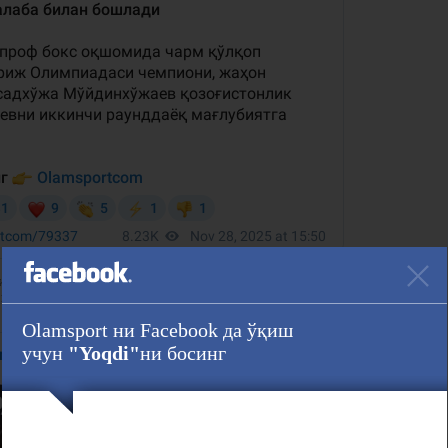
идаги илк жангини Озарбайжон вакили Раҳим Алиев (3-1-0)га қарши
 қучди.
Olamsport ни Facebook да ўқиш
учун
"Yoqdi"
ни босинг