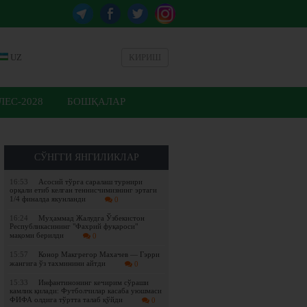
UZ
КИРИШ
ЕС-2028
БОШҚАЛАР
СЎНГГИ ЯНГИЛИКЛАР
16:53
Асосий тўрга саралаш турнири
орқали етиб келган теннисчимизнинг эртаги
1/4 финалда якунланди
0
16:24
Муҳаммад Жалудга Ўзбекистон
Республикасининг "Фахрий фуқароси"
мақоми берилди
0
15:57
Конор Макгрегор Махачев — Гэрри
жангига ўз тахминини айтди
0
15:33
Инфантинонинг кечирим сўраши
камлик қилади: Футболчилар касаба уюшмаси
ФИФА олдига тўртта талаб қўйди
0