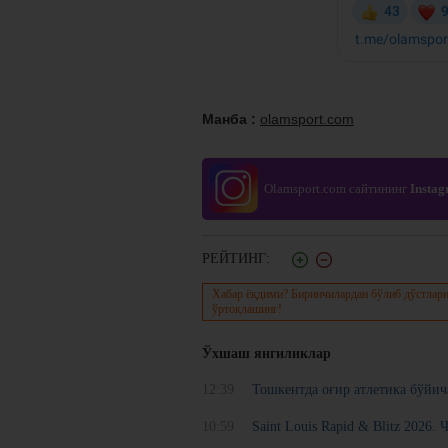
Манба :
olamsport.com
Olamsport.com сайтининг
Insta
РЕЙТИНГ:
Хабар ёқдими? Биринчилардан бўлиб дўстлари
ўртоқлашинг!
Ўхшаш янгиликлар
12:39
Тошкентда оғир атлетика бўйи
10:59
Saint Louis Rapid & Blitz 2026