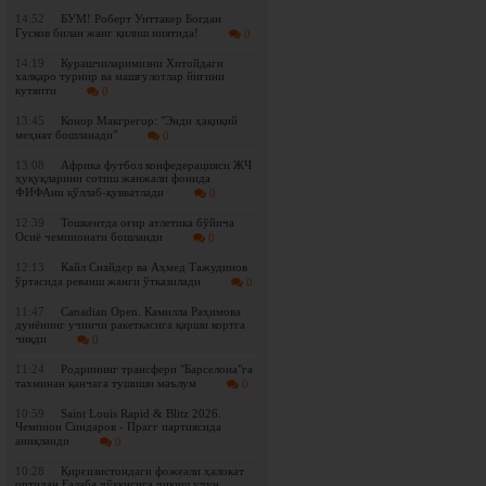
14:52
БУМ! Роберт Уиттакер Богдан
Гусков билан жанг қилиш ниятида!
0
14:19
Курашчиларимизни Хитойдаги
халқаро турнир ва машғулотлар йиғини
кутяпти
0
13:45
Конор Макгрегор: "Энди ҳақиқий
меҳнат бошланади"
0
13:08
Африка футбол конфедерацияси ЖЧ
ҳуқуқларини сотиш жанжали фонида
ФИФАни қўллаб-қувватлади
0
12:39
Тошкентда оғир атлетика бўйича
Осиё чемпионати бошланди
0
12:13
Кайл Снайдер ва Аҳмед Тажудинов
ўртасида реванш жанги ўтказилади
0
11:47
Canadian Open. Камилла Раҳимова
дунёнинг учинчи ракеткасига қарши кортга
чиқди
0
11:24
Родрининг трансфери "Барселона"га
тахминан қанчага тушиши маълум
0
10:59
Saint Louis Rapid & Blitz 2026.
Чемпион Синдаров - Прагг партиясида
аниқланди
0
10:28
Қирғизистондаги фожеали ҳалокат
ортидан Ғалаба чўққисига чиқиш учун