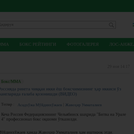
ММА
БОКС РЕЙТИНГИ
ФОТОГАЛЕРЕЯ
ЛОС-АНЖЕЛ
29 ноя 14:17
Бокс/ММА
Россияда рингга чиққан икки ёш боксчимизнинг ҳар иккиси ўз
жангларида ғалаба қозонишди (ВИДЕО)
Теглар :
Асадхўжа Мўйдинхўжаев
Жавоҳир Умматалиев
Кеча Россия Федерациясининг Чельябинск шаҳрида "Битва на Урале
4" профессионал бокс оқшоми ўтказилди.
ўйдинхўжаев ҳамда Жавоҳир Умматалиев ҳам иштирок этди.