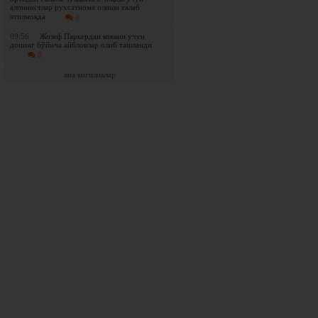
алпинистлар рухсатнома олиши талаб
этилмоқда
0
09:56
Жозеф Паркердан кокаин учун
допинг бўйича айбловлар олиб ташланди
0
яна янгиликлар