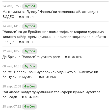
24 май, 07:22
Футбол
Мактомини ва Лукаку "Наполи"ни чемпионга айлантирди +
ВИДЕО
0
976
14 май, 14:30
Футбол
"Наполи" ва де Брюйне шартнома тафсилотларини муҳокама
қилишга тайёр, ярим ҳимоячининг оиласи хоҳишлари инобатга
олинди
0
849
12 май, 18:28
Футбол
Де Брюйне "Наполи"га ўтишга рози
0
1026
08 май, 16:38
Футбол
Конте "Наполи" бош мураббийлигидан кетиб, "Ювентус"ни
бошқариши мумкин
0
1976
28 апр, 12:58
Футбол
"Ал Ҳилол" юлдуз ҳужумчининг трансфери бўйича музокара
бошлади
0
1078
28 апр, 07:22
Футбол