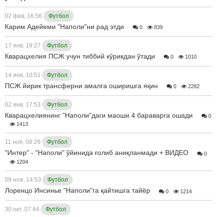
02 фев, 16:56
Футбол
Карим Адейеми "Наполи"ни рад этди
0
839
17 янв, 19:27
Футбол
Кварацхелия ПСЖ учун тиббий кўрикдан ўтади
0
1010
14 янв, 10:51
Футбол
ПСЖ йирик трансферни амалга оширишга яқин
0
2282
02 янв, 17:53
Футбол
Кварацхелиянинг "Наполи"даги маоши 4 бараварга ошади
0
1413
11 ноя, 08:28
Футбол
"Интер" - "Наполи" ўйинида ғолиб аниқланмади + ВИДЕО
0
1204
08 ноя, 14:53
Футбол
Лоренцо Инсинье "Наполи"га қайтишга тайёр
0
1214
30 окт, 07:44
Футбол