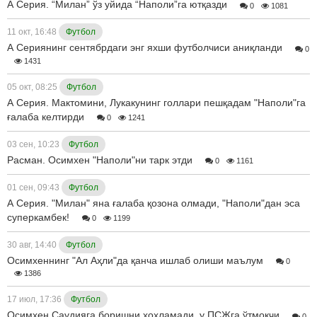
А Серия. “Милан” ўз уйида “Наполи”га ютқазди
0
1081
11 окт, 16:48
Футбол
А Сериянинг сентябрдаги энг яхши футболчиси аниқланди
0
1431
05 окт, 08:25
Футбол
А Серия. Мактомини, Лукакунинг голлари пешқадам "Наполи"га
ғалаба келтирди
0
1241
03 сен, 10:23
Футбол
Расман. Осимхен "Наполи"ни тарк этди
0
1161
01 сен, 09:43
Футбол
А Серия. "Милан" яна ғалаба қозона олмади, "Наполи"дан эса
суперкамбек!
0
1199
30 авг, 14:40
Футбол
Осимхеннинг "Ал Аҳли"да қанча ишлаб олиши маълум
0
1386
17 июл, 17:36
Футбол
Осимхен Саудияга боришни хоҳламади, у ПСЖга ўтмоқчи
0