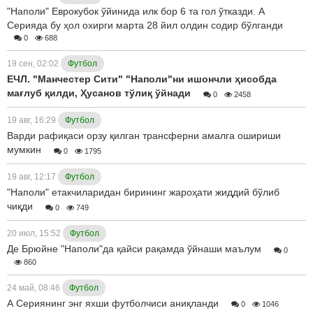
"Наполи" Еврокубок ўйинида илк бор 6 та гол ўтказди. А
Серияда бу ҳол охирги марта 28 йил олдин содир бўлганди
0
688
19 сен, 02:02
Футбол
ЕЧЛ. "Манчестер Сити" "Наполи"ни ишончли ҳисобда
мағлуб қилди, Ҳусанов тўлиқ ўйнади
0
2458
19 авг, 16:29
Футбол
Варди рафиқаси орзу қилган трансферни амалга ошириши
мумкин
0
1795
19 авг, 12:17
Футбол
"Наполи" етакчиларидан бирининг жароҳати жиддий бўлиб
чиқди
0
749
20 июл, 15:52
Футбол
Де Брюйне "Наполи"да қайси рақамда ўйнаши маълум
0
860
24 май, 08:46
Футбол
А Сериянинг энг яхши футболчиси аниқланди
0
1046