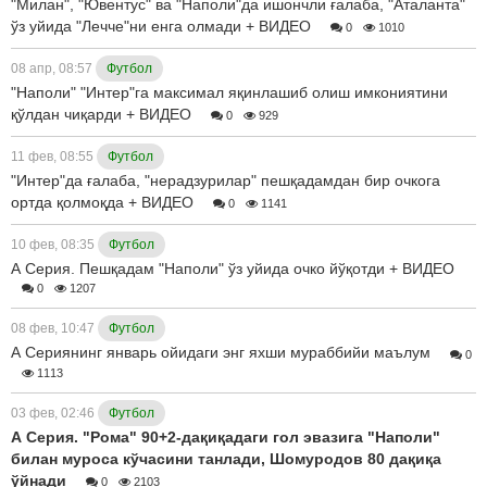
"Милан", "Ювентус" ва "Наполи"да ишончли ғалаба, "Аталанта"
ўз уйида "Лечче"ни енга олмади + ВИДЕО
0
1010
08 апр, 08:57
Футбол
"Наполи" "Интер"га максимал яқинлашиб олиш имкониятини
қўлдан чиқарди + ВИДЕО
0
929
11 фев, 08:55
Футбол
"Интер"да ғалаба, "нерадзурилар" пешқадамдан бир очкога
ортда қолмоқда + ВИДЕО
0
1141
10 фев, 08:35
Футбол
А Серия. Пешқадам "Наполи" ўз уйида очко йўқотди + ВИДЕО
0
1207
08 фев, 10:47
Футбол
А Сериянинг январь ойидаги энг яхши мураббийи маълум
0
1113
03 фев, 02:46
Футбол
А Серия. "Рома" 90+2-дақиқадаги гол эвазига "Наполи"
билан муроса кўчасини танлади, Шомуродов 80 дақиқа
ўйнади
0
2103