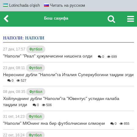
Lotinchada o'qish
Читать на русском
Бош саҳифа
НАПОЛИ:
НАПОЛИ
27 дек, 17:57
Футбол
"Наполи" "Реал" ҳужумчисини нишонга олди
0
699
23 дек, 08:11
Футбол
Нереснинг дубли "Наполи"га Италия Суперкубогини тақдим этди
0
527
08 дек, 08:35
Футбол
Хойлунднинг дубли "Наполи"га "Ювентус" устидан ғалаба
тақдим этди
0
506
31 окт, 14:23
Футбол
"Наполи" МЮнинг яна бир футболчисини олмоқчи
0
855
22 окт, 16:24
Футбол