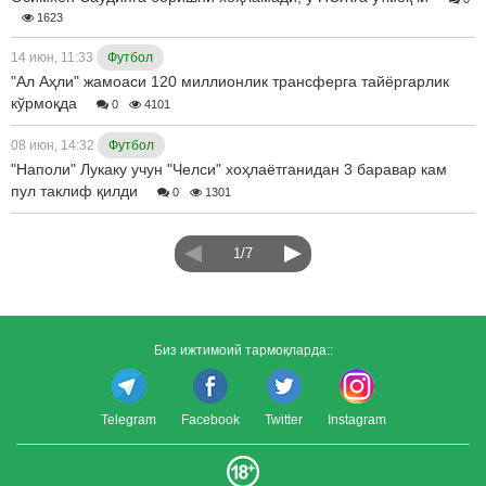
1623
14 июн, 11:33
Футбол
"Ал Аҳли" жамоаси 120 миллионлик трансферга тайёргарлик
кўрмоқда
0
4101
08 июн, 14:32
Футбол
"Наполи" Лукаку учун "Челси" хоҳлаётганидан 3 баравар кам
пул таклиф қилди
0
1301
1/7
Биз ижтимоий тармоқларда::
Telegram
Facebook
Twitter
Instagram