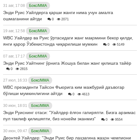
31 авг, 17:08
Бокс/ММА
Энди Руис Уайлдерга қарши жанги нима учун амалга
ошмаганини айтди
0
2071
19 авг, 12:58
Бокс/ММА
WBC Уайлдер ва Руис ўртасидаги жанг мақомини бекор қилди,
янги қарор Ўзбекистонда чиқарилиши мумкин
0
5149
07 авг, 17:17
Бокс/ММА
Энди Руис Уайтнинг ўрнига Жошуа билан жанг қилишга тайёр
0
2815
27 июл, 16:33
Бокс/ММА
WBC президенти Тайсон Фьюрига ким мажбурий даъвогар
бўлиши мумкинлигини айтди
0
4613
30 июн, 18:01
Бокс/ММА
Энди Руиснинг отаси: "Уайлдер ёлғон гапиряпти. Бизга арзимас
пул таклиф қилишяпти, биз нонейм эканмиз"
0
9554
30 июн, 09:47
Бокс/ММА
Деонтей Уайлдер: "Энди Руис бир лаҳзагина жаҳон чемпиони