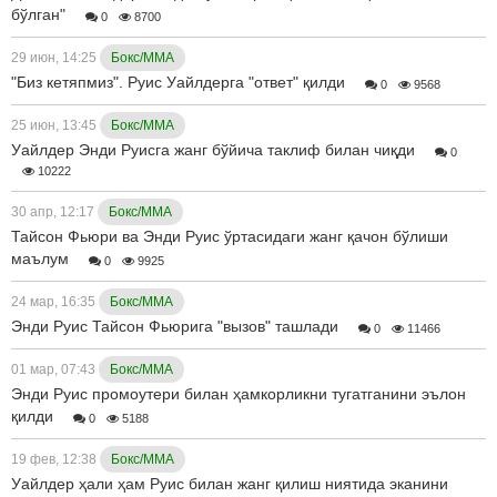
бўлган"
0
8700
29 июн, 14:25
Бокс/ММА
"Биз кетяпмиз". Руис Уайлдерга "ответ" қилди
0
9568
25 июн, 13:45
Бокс/ММА
Уайлдер Энди Руисга жанг бўйича таклиф билан чиқди
0
10222
30 апр, 12:17
Бокс/ММА
Тайсон Фьюри ва Энди Руис ўртасидаги жанг қачон бўлиши
маълум
0
9925
24 мар, 16:35
Бокс/ММА
Энди Руис Тайсон Фьюрига "вызов" ташлади
0
11466
01 мар, 07:43
Бокс/ММА
Энди Руис промоутери билан ҳамкорликни тугатганини эълон
қилди
0
5188
19 фев, 12:38
Бокс/ММА
Уайлдер ҳали ҳам Руис билан жанг қилиш ниятида эканини