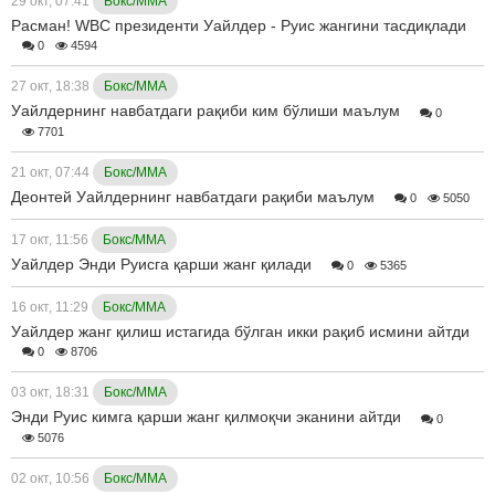
29 окт, 07:41
Бокс/ММА
Расман! WBC президенти Уайлдер - Руис жангини тасдиқлади
0
4594
27 окт, 18:38
Бокс/ММА
Уайлдернинг навбатдаги рақиби ким бўлиши маълум
0
7701
21 окт, 07:44
Бокс/ММА
Деонтей Уайлдернинг навбатдаги рақиби маълум
0
5050
17 окт, 11:56
Бокс/ММА
Уайлдер Энди Руисга қарши жанг қилади
0
5365
16 окт, 11:29
Бокс/ММА
Уайлдер жанг қилиш истагида бўлган икки рақиб исмини айтди
0
8706
03 окт, 18:31
Бокс/ММА
Энди Руис кимга қарши жанг қилмоқчи эканини айтди
0
5076
02 окт, 10:56
Бокс/ММА