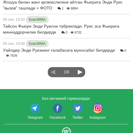
Жошуа билан жанг қилмаслигини айтган Фьюрига Энди Руис
"вызов" ташлади + ФОТО
1
6884
06 сен, 19:50
Бокс/ММА
Тайсон Фьюри Энди Руисни табриклади, Руис эса Фьюрига
миннаддорчилик билдирди
0
6732
06 сен, 19:08
Бокс/ММА
Уайлдер Энди Руизнинг ғалабасига муносабат билдирди
0
7639
1/6
Биз ижтимоий тармоқларда::
Telegram
Facebook
Twitter
Instagram