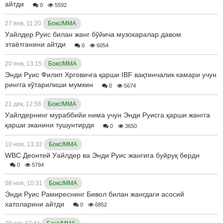
айтди
0
5592
27 янв, 11:20
Бокс/ММА
Уайлдер Руис билан жанг бўйича музокаралар давом
этаётганини айтди
0
6054
20 янв, 13:15
Бокс/ММА
Энди Руис Филип Хрговичга қарши IBF вақтинчалик камари учун
рингга кўтарилиши мумкин
0
5674
21 дек, 12:58
Бокс/ММА
Уайлдернинг мураббийи нима учун Энди Руисга қарши жангга
қарши эканини тушунтирди
0
3650
10 ноя, 13:32
Бокс/ММА
WBC Деонтей Уайлдер ва Энди Руис жангига буйруқ берди
0
5794
08 ноя, 10:31
Бокс/ММА
Энди Руис Рамиреснинг Бивол билан жангдаги асосий
хатоларини айтди
0
6852