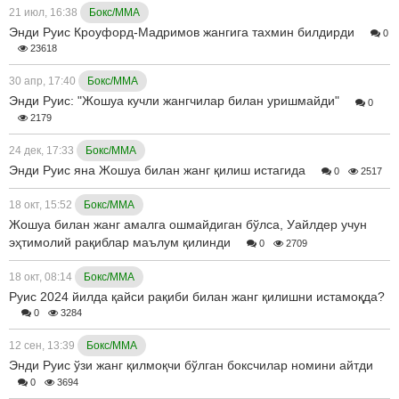
21 июл, 16:38
Бокс/ММА
Энди Руис Кроуфорд-Мадримов жангига тахмин билдирди
0
23618
30 апр, 17:40
Бокс/ММА
Энди Руис: "Жошуа кучли жангчилар билан уришмайди"
0
2179
24 дек, 17:33
Бокс/ММА
Энди Руис яна Жошуа билан жанг қилиш истагида
0
2517
18 окт, 15:52
Бокс/ММА
Жошуа билан жанг амалга ошмайдиган бўлса, Уайлдер учун
эҳтимолий рақиблар маълум қилинди
0
2709
18 окт, 08:14
Бокс/ММА
Руис 2024 йилда қайси рақиби билан жанг қилишни истамоқда?
0
3284
12 сен, 13:39
Бокс/ММА
Энди Руис ўзи жанг қилмоқчи бўлган боксчилар номини айтди
0
3694