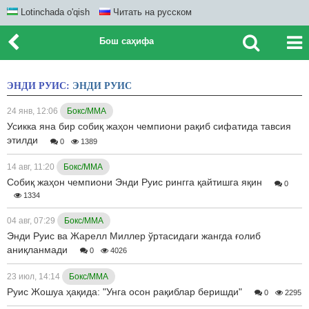
Lotinchada o'qish
Читать на русском
Бош саҳифа
ЭНДИ РУИС:
ЭНДИ РУИС
24 янв, 12:06
Бокс/ММА
Усикка яна бир собиқ жаҳон чемпиони рақиб сифатида тавсия
этилди
0
1389
14 авг, 11:20
Бокс/ММА
Собиқ жаҳон чемпиони Энди Руис рингга қайтишга яқин
0
1334
04 авг, 07:29
Бокс/ММА
Энди Руис ва Жарелл Миллер ўртасидаги жангда ғолиб
аниқланмади
0
4026
23 июл, 14:14
Бокс/ММА
Руис Жошуа ҳақида: "Унга осон рақиблар беришди"
0
2295