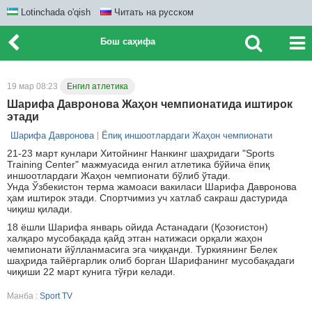
Lotinchada o'qish
Читать на русском
Бош саҳифа
19 мар 08:23
Енгил атлетика
Шарифа Давронова Жаҳон чемпионатида иштирок
этади
Шарифа Давронова
Ёпиқ иншоотлардаги Жаҳон чемпионати
21-23 март кунлари Хитойнинг Нанкинг шаҳридаги "Sports
Training Center" мажмуасида енгил атлетика бўйича ёпиқ
иншоотлардаги Жаҳон чемпионати бўлиб ўтади.
Унда Ўзбекистон терма жамоаси вакиласи Шарифа Давронова
ҳам иштирок этади. Спортчимиз уч хатлаб сакраш дастурида
чиқиш қилади.
18 ёшли Шарифа январь ойида Астанадаги (Қозоғистон)
халқаро мусобақада қайд этган натижаси орқали жаҳон
чемпионати йўлланмасига эга чиққанди. Туркиянинг Белек
шаҳрида тайёргарлик олиб борган Шарифанинг мусобақадаги
чиқиши 22 март кунига тўғри келади.
Манба :
Sport TV