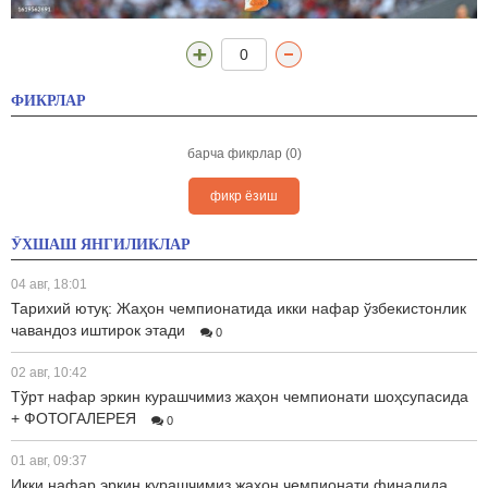
0
ФИКРЛАР
барча фикрлар (0)
фикр ёзиш
ЎХШАШ ЯНГИЛИКЛАР
04 авг, 18:01
Тарихий ютуқ: Жаҳон чемпионатида икки нафар ўзбекистонлик
чавандоз иштирок этади
0
02 авг, 10:42
Тўрт нафар эркин курашчимиз жаҳон чемпионати шоҳсупасида
+ ФОТОГАЛЕРЕЯ
0
01 авг, 09:37
Икки нафар эркин курашчимиз жаҳон чемпионати финалида