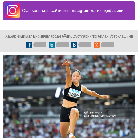
Olamsport.com сайтининг
Instagram
даги саҳифасини
кузатинг!
Хабар ёқдими? Биринчилардан бўлиб дўстларингиз билан ўртоқлашинг!