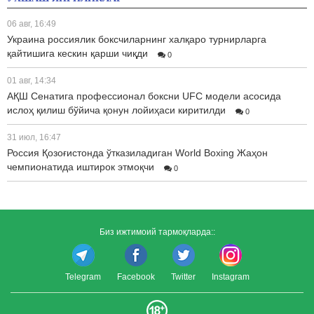
06 авг, 16:49
Украина россиялик боксчиларнинг халқаро турнирларга
қайтишига кескин қарши чиқди
0
01 авг, 14:34
АҚШ Сенатига профессионал боксни UFC модели асосида
ислоҳ қилиш бўйича қонун лойиҳаси киритилди
0
31 июл, 16:47
Россия Қозоғистонда ўтказиладиган World Boxing Жаҳон
чемпионатида иштирок этмоқчи
0
Биз ижтимоий тармоқларда::
Telegram
Facebook
Twitter
Instagram