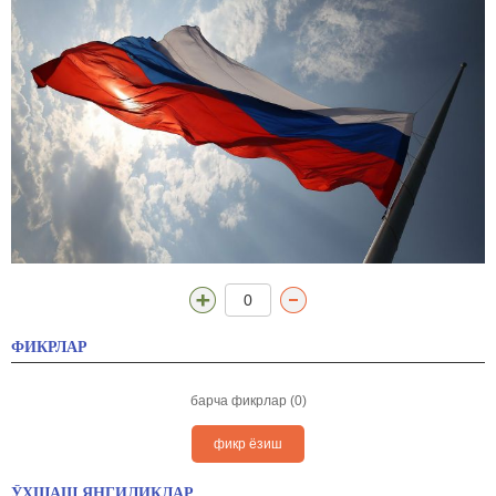
0
ФИКРЛАР
барча фикрлар (0)
фикр ёзиш
ЎХШАШ ЯНГИЛИКЛАР