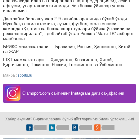
аравачасидагилар ва ногиронлар спорт федерацияси), лекин
афсуски, улар ташкил этилмади. Биз бошқа ўйинлар устида
ишлаяпмиз.
Дастлабки беллашувлар 2-9-октябрь оралиғида бўлиб ўтади.
Мусобақа енгил атлетика, сузиш, футбол, стол тенниси,
камондан ўқ отиш ва бошқа спорт турлари бўйича ўтказилиши
режалаштирилган", - деб айтиб ўтган Рожков "Матч ТВ" ахборот
манбасига.
БРИКС мамлакатлари — Бразилия, Россия, Ҳиндистон, Хитой
ва ЖАР.
ШҲТ мамлакатлари — Ҳиндистон, Қозоғистон, Хитой,
Қирғизистон, Покистон, Россия, Тожикистон ва Ўзбекистон.
Манба :
sports.ru
Olamsport.com сайтининг
Instagram
даги саҳифасини
кузатинг!
Хабар ёқдими? Биринчилардан бўлиб дўстларингиз билан ўртоқлашинг!