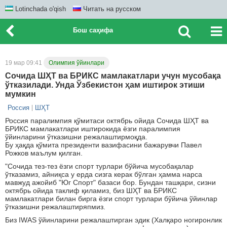
Lotinchada o'qish
Читать на русском
Бош саҳифа
19 мар 09:41
Олимпия ўйинлари
Сочида ШҲТ ва БРИКС мамлакатлари учун мусобақа
ўтказилади. Унда Ўзбекистон ҳам иштирок этиши
мумкин
Россия
ШҲТ
Россия паралимпия қўмитаси октябрь ойида Сочида ШҲТ ва
БРИКС мамлакатлари иштирокида ёзги паралимпия
ўйинларини ўтказишни режалаштирмоқда.
Бу ҳақда қўмита президенти вазифасини бажарувчи Павел
Рожков маълум қилган.
"Сочида тез-тез ёзги спорт турлари бўйича мусобақалар
ўтказамиз, айниқса у ерда сизга керак бўлган ҳамма нарса
мавжуд ажойиб "Юг Спорт" базаси бор. Бундан ташқари, сизни
октябрь ойида таклиф қиламиз, биз ШҲТ ва БРИКС
мамлакатлари билан бирга ёзги спорт турлари бўйича ўйинлар
ўтказишни режалаштиряпмиз.
Биз IWАS ўйинларини режалаштирган эдик (Халқаро ногиронлик