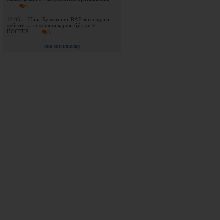
0
12:05
Шара Буллетнинг RAF лигасидаги
дебюти ватандошига қарши бўлади +
ПОСТЕР
0
яна янгиликлар