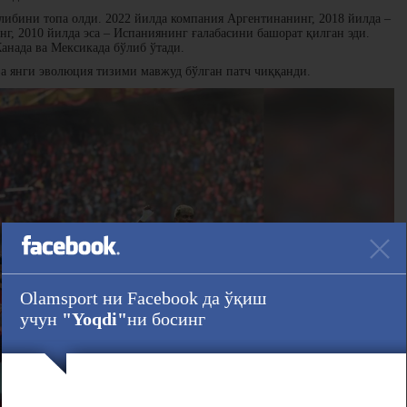
либини топа олди. 2022 йилда компания Аргентинанинг, 2018 йилда –
г, 2010 йилда эса – Испаниянинг ғалабасини башорат қилган эди.
нада ва Мексикада бўлиб ўтади.
а янги эволюция тизими мавжуд бўлган патч чиққанди.
Olamsport ни Facebook да ўқиш
учун
"Yoqdi"
ни босинг