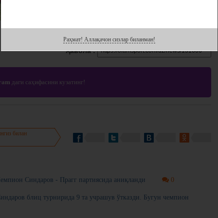
Раҳмат! Аллақачон сизлар биланман!
Ҳавола :
gram
даги саҳифасини кузатинг!
нгиз билан
. Чемпион Синдаров - Прагг партиясида аниқланди
0
. Синдаров блиц турнирида 9 та учрашув ўтказди. Бугун чемпион