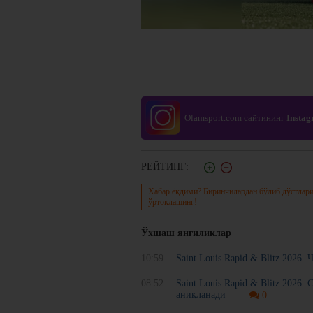
Olamsport.com сайтининг
Insta
РЕЙТИНГ:
Хабар ёқдими? Биринчилардан бўлиб дўстлари
ўртоқлашинг!
Ўхшаш янгиликлар
10:59
Saint Louis Rapid & Blitz 2026
08:52
Saint Louis Rapid & Blitz 2026
аниқланади
0