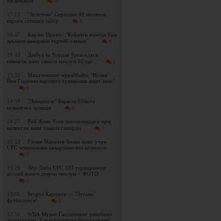
тасдиқлади
0
17:13
"Атлетико" Серлотни 40 миллион
еврога сотишга тайёр
0
16:37
Карлос Пратес: "Кейинги жангда ўша
лаънати камарини тортиб оламан"
0
16:03
Дюбуа ва Уордли ўртасидаги
иккинчи жанг санаси маълум бўлди
0
15:32
Махачевнинг мураббийи: "Ислам
Йен Гэррини партерга тушириши шарт эмас"
0
14:59
"Ливерпуль" Баркола бўйича
келишувга эришди
0
14:27
Рой Жонс Усик иштирокидаги орзу
қилинган жанг ҳақида гапирди
0
13:53
Гэтжи Махачев билан жанг учун
UFC чемпионлик камаридан воз кечмоқчи
0
13:26
Абу-Даби UFC 333 турнирининг
асосий жанги деярли маълум + ФОТО
0
13:01
Беҳруз Каримов — "Лугано"
футболчиси!
0
12:36
WBА Мурат Гассиевнинг рақибини
эълон қилди. У мағлубиятсиз британиялик!