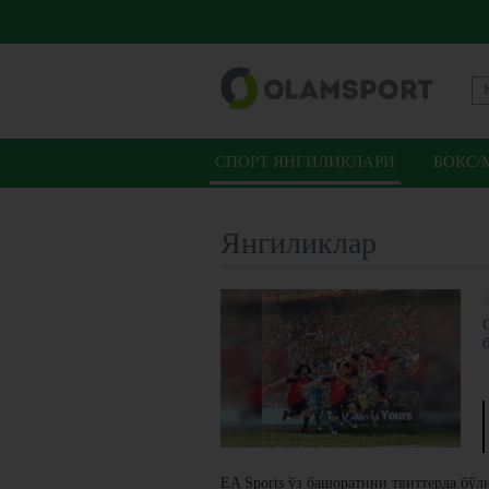
СПОРТ ЯНГИЛИКЛАРИ
БОКС/
Янгиликлар
EA Sports ўз башоратини твиттерда бўл