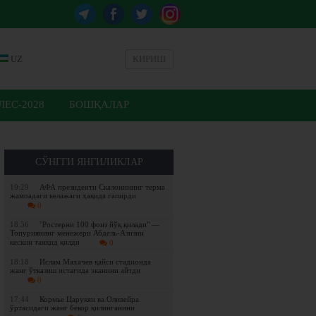
UZ
КИРИШ
ЕС-2028
БОШҚАЛАР
СЎНГГИ ЯНГИЛИКЛАР
19:29
АФА президенти Скалонининг терма
жамоадаги келажаги ҳақида гапирди
0
18:56
"Ростерни 100 фоиз йўқ қилади" —
Топуриянинг менежери Абдель-Азизни
кескин танқид қилди
0
18:18
Ислам Махачев қайси стадионда
жанг ўтказиш истагида эканини айтди
0
17:44
Кормье Царукян ва Оливейра
ўртасидаги жанг бекор қилинганини