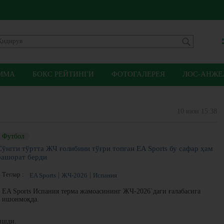
ММА
БОКС РЕЙТИНГИ
ФОТОГАЛЕРЕЯ
ЛОС-АНЖЕЛ
10 июн 15:38
Футбол
Сўнгги тўртта ЖЧ ғолибини тўғри топган EA Sports бу сафар ҳам
башорат берди
Теглар :
EA Sports
ЖЧ-2026
Испания
EA Sports Испания терма жамоасининг ЖЧ-2026`даги ғалабасига
ишонмоқда.
ишди.