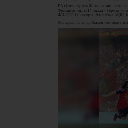
EA сўнгги тўртта Жаҳон чемпионати ғо
Франциянинг, 2014 йилда – Германиянин
ЖЧ-2026 11 июндан 19 июлгача АҚШ, Ка
Аввалроқ FC 26 да Жаҳон чемпионати в