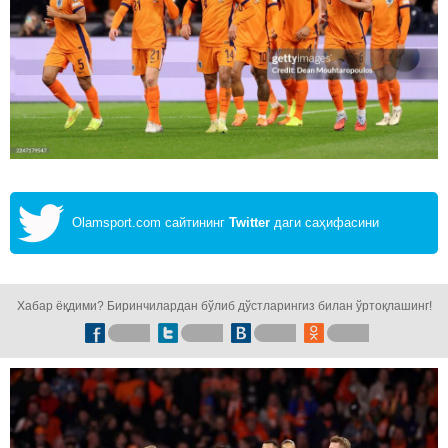
Olamsport.com сайтининг
Twitter
даги саҳифасини
кузатинг!
Хабар ёқдими? Биринчилардан бўлиб дўстларингиз билан ўртоқлашинг!