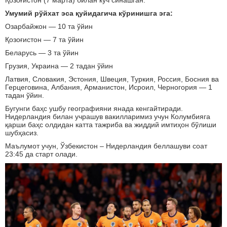
Қозоғистон (7 марта) билан куч синашган.
Умумий рўйхат эса қуйидагича кўринишга эга:
Озарбайжон — 10 та ўйин
Қозоғистон — 7 та ўйин
Беларусь — 3 та ўйин
Грузия, Украина — 2 тадан ўйин
Латвия, Словакия, Эстония, Швеция, Туркия, Россия, Босния ва
Герцеговина, Албания, Арманистон, Исроил, Черногория — 1
тадан ўйин.
Бугунги баҳс ушбу географияни янада кенгайтиради.
Нидерландия билан учрашув вакилларимиз учун Колумбияга
қарши баҳс олдидан катта тажриба ва жиддий имтиҳон бўлиши
шубҳасиз.
Маълумот учун, Ўзбекистон – Нидерландия беллашуви соат
23:45 да старт олади.