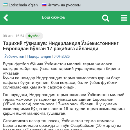
Lotinchada o'qish
Читать на русском
Бош саҳифа
08 июн 15:54
Футбол
Тарихий тўқнашув: Нидерландия Ўзбекистоннинг
Европадан бўлган 17-рақибига айланади
Ўзбекистон
Нидерландия
ЖЧ-2026
Бугун футбол бўйича Ўзбекистон миллий терма жамоаси
халқаро майдонда ўзига хос тарихий учрашувлардан бирини
ўтказади.
Кучли ва номдор Нидерландия терма жамоасига қарши баҳс
нафақат бугунги куннинг бош воқеаси, балки ўзбек футболи
солномасида ҳам янги саҳифа очади.
Гап шундаки, Нидерландия терма жамоаси Ўзбекистон миллий
терма жамоаси ўз тарихида тўқнаш келадиган Европанинг
(УЕФА аъзоси) роппа-роса 17-жамоаси бўлади. Шу кунгача
вакилларимиз Кўҳна қитъанинг 16 та турли терма жамоаларига
қарши яшил майдонга тушишган.
Статистикага назар ташласак, Ўзбекистон терма жамоаси
Европа вакиллари орасида энг кўп Озарбайжон (10 марта) ва