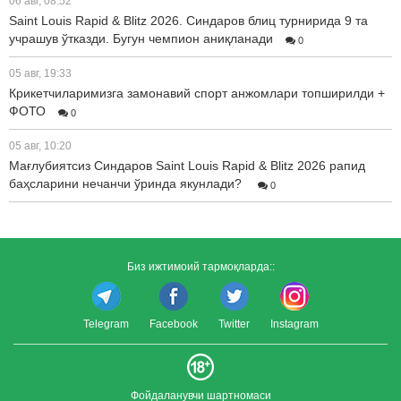
06 авг, 08:52
Saint Louis Rapid & Blitz 2026. Синдаров блиц турнирида 9 та
учрашув ўтказди. Бугун чемпион аниқланади
0
05 авг, 19:33
Крикетчиларимизга замонавий спорт анжомлари топширилди +
ФОТО
0
05 авг, 10:20
Мағлубиятсиз Синдаров Saint Louis Rapid & Blitz 2026 рапид
баҳсларини нечанчи ўринда якунлади?
0
Биз ижтимоий тармоқларда::
Telegram
Facebook
Twitter
Instagram
Фойдаланувчи шартномаси