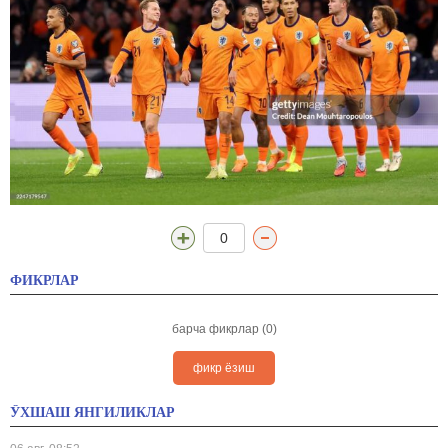
0
ФИКРЛАР
барча фикрлар (0)
фикр ёзиш
ЎХШАШ ЯНГИЛИКЛАР