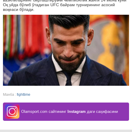
вазнлиларнинг бирлаштирувчи чемпионлик жанги 14 июнь куни
Оқ уйда бўлиб ўтадиган UFC байрам турнирининг асосий
воқеаси бўлади.
Манба :
fighttime
Olamsport.com сайтининг
Instagram
даги саҳифасини
кузатинг!