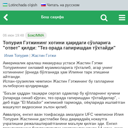
Lotinchada o'qish
Читать на русском
Бош саҳифа
06 июн 19:48
Бокс/ММА
Топурия Гэтжининг хотини ҳақидаги сўзларига
"ответ" қилди: "Тез орада гапиришдан тўхтайди"
Илия Топурия
Жастин Гэтжи
Америкалик аралаш яккакураш устаси Жастин Гэтжи
Топуриянинг оилавий муаммоларига тўхталиб, агар унинг
хотинининг ўрнида бўлганида ҳам Илияни тарк этишини
айтганди.
Испан-грузиялик чемпион Жастин Гэтжининг бу гапларини
эътиборсиз қолдирмади.
"Баъзи ҳаддан ташқари сергап одамлар бу қўлларнинг кучини
ўзларида синаб кўргач, тез орада гапиришдан тўхтайдилар", -
деб ёзди "El Matador" ижтимоий тармоқда, оёқларида ишлаётган
машғулот видеосини эълон қилиб.
Аввалроқ, енгил вазн тоифасида амалдаги UFC чемпиони Илия
Топурия Жастинни дастлабки беш дақиқадаёқ нокаутга
учратишни режалаштираётганини маълум қилган эди. Енгил