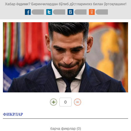
Хабар ёқдими? Биринчилардан бўлиб дўстларингиз билан ўртоқлашинг!
0
ФИКРЛАР
барча фикрлар (0)