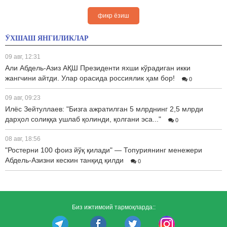
фикр ёзиш
ЎХШАШ ЯНГИЛИКЛАР
09 авг, 12:31
Али Абдель-Азиз АҚШ Президенти яхши кўрадиган икки
жангчини айтди. Улар орасида россиялик ҳам бор!
0
09 авг, 09:23
Илёс Зейтуллаев: "Бизга ажратилган 5 млрднинг 2,5 млрди
дарҳол солиққа ушлаб қолинди, қолгани эса..."
0
08 авг, 18:56
"Ростерни 100 фоиз йўқ қилади" — Топуриянинг менежери
Абдель-Азизни кескин танқид қилди
0
Биз ижтимоий тармоқларда::